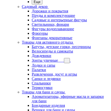
Еще
Садовый декор
Дорожки и покрытия
Пруды и комплектующие
Садовые и интерьерные фигуры
Светильники, фонари
Фигуры водоплавающие
Флюгеры
Фонтаны декоративные
Товары для активного отдыха
Батуты, детские горки, песочницы
Велосипеды и самокаты
Дождевики
Зонты уличные
Лодки и сапы
Палатки
Развлечения, досуг и игры
Санки и ледянки
Спальники
Термосумки
Товары для бани и сауны
Ароматизаторы, эфирные масла и запарки
для бани
Бондарные изделия
Веники для бани и сауны