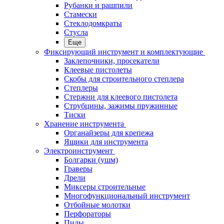
Рубанки и рашпили
Стамески
Стеклодомкраты
Стусла
Еще
Фиксирующий инструмент и комплектующие
Заклепочники, просекатели
Клеевые пистолеты
Скобы для строительного степлера
Степлеры
Стержни для клеевого пистолета
Струбцины, зажимы пружинные
Тиски
Хранение инструмента
Органайзеры для крепежа
Ящики для инструмента
Электроинструмент
Болгарки (ушм)
Граверы
Дрели
Миксеры строительные
Многофункциональный инструмент
Отбойные молотки
Перфораторы
Пилы