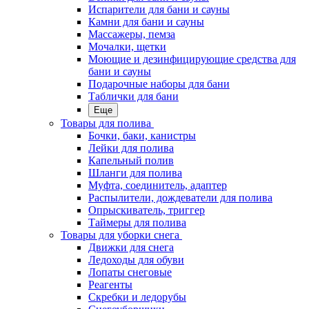
Испарители для бани и сауны
Камни для бани и сауны
Массажеры, пемза
Мочалки, щетки
Моющие и дезинфицирующие средства для
бани и сауны
Подарочные наборы для бани
Таблички для бани
Еще
Товары для полива
Бочки, баки, канистры
Лейки для полива
Капельный полив
Шланги для полива
Муфта, соединитель, адаптер
Распылители, дождеватели для полива
Опрыскиватель, триггер
Таймеры для полива
Товары для уборки снега
Движки для снега
Ледоходы для обуви
Лопаты снеговые
Реагенты
Скребки и ледорубы