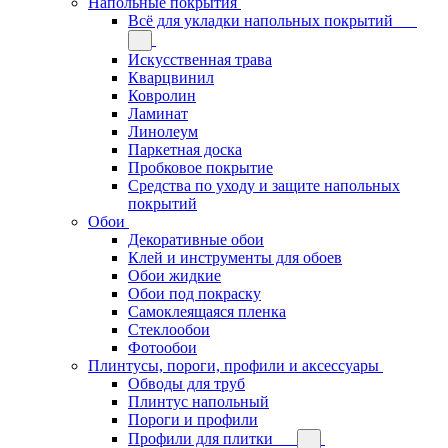
Напольные покрытия
Всё для укладки напольных покрытий
Искусственная трава
Кварцвинил
Ковролин
Ламинат
Линолеум
Паркетная доска
Пробковое покрытие
Средства по уходу и защите напольных
покрытий
Обои
Декоративные обои
Клей и инструменты для обоев
Обои жидкие
Обои под покраску
Самоклеящаяся пленка
Стеклообои
Фотообои
Плинтусы, пороги, профили и аксессуары
Обводы для труб
Плинтус напольный
Пороги и профили
Профили для плитки