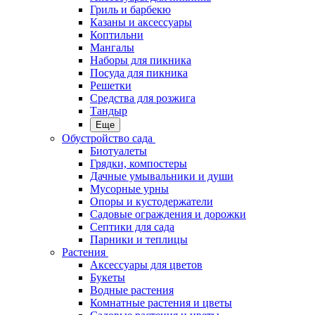
Гриль и барбекю
Казаны и аксессуары
Коптильни
Мангалы
Наборы для пикника
Посуда для пикника
Решетки
Средства для розжига
Тандыр
Еще
Обустройство сада
Биотуалеты
Грядки, компостеры
Дачные умывальники и души
Мусорные урны
Опоры и кустодержатели
Садовые ограждения и дорожки
Септики для сада
Парники и теплицы
Растения
Аксессуары для цветов
Букеты
Водные растения
Комнатные растения и цветы