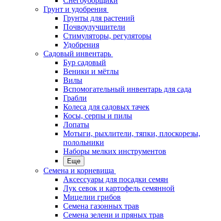
Снегоуборщики
Грунт и удобрения
Грунты для растений
Почвоулучшители
Стимуляторы, регуляторы
Удобрения
Садовый инвентарь
Бур садовый
Веники и мётлы
Вилы
Вспомогательный инвентарь для сада
Грабли
Колеса для садовых тачек
Косы, серпы и пилы
Лопаты
Мотыги, рыхлители, тяпки, плоскорезы,
полольники
Наборы мелких инструментов
Еще
Семена и корневища
Аксессуары для посадки семян
Лук севок и картофель семянной
Мицелии грибов
Семена газонных трав
Семена зелени и пряных трав