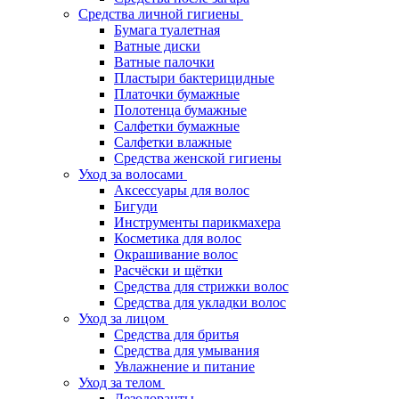
Средства личной гигиены
Бумага туалетная
Ватные диски
Ватные палочки
Пластыри бактерицидные
Платочки бумажные
Полотенца бумажные
Салфетки бумажные
Салфетки влажные
Средства женской гигиены
Уход за волосами
Аксессуары для волос
Бигуди
Инструменты парикмахера
Косметика для волос
Окрашивание волос
Расчёски и щётки
Средства для стрижки волос
Средства для укладки волос
Уход за лицом
Средства для бритья
Средства для умывания
Увлажнение и питание
Уход за телом
Дезодоранты