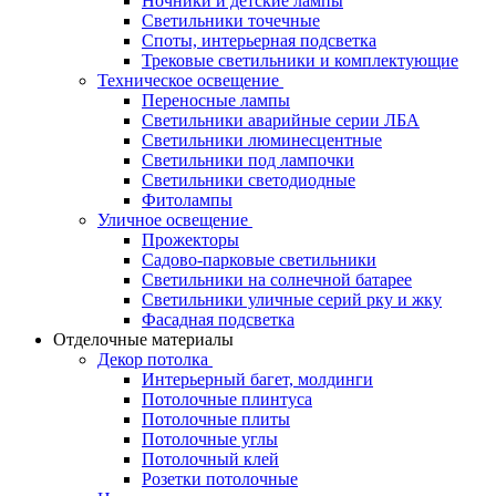
Ночники и детские лампы
Светильники точечные
Споты, интерьерная подсветка
Трековые светильники и комплектующие
Техническое освещение
Переносные лампы
Светильники аварийные серии ЛБА
Светильники люминесцентные
Светильники под лампочки
Светильники светодиодные
Фитолампы
Уличное освещение
Прожекторы
Садово-парковые светильники
Светильники на солнечной батарее
Светильники уличные серий рку и жку
Фасадная подсветка
Отделочные материалы
Декор потолка
Интерьерный багет, молдинги
Потолочные плинтуса
Потолочные плиты
Потолочные углы
Потолочный клей
Розетки потолочные