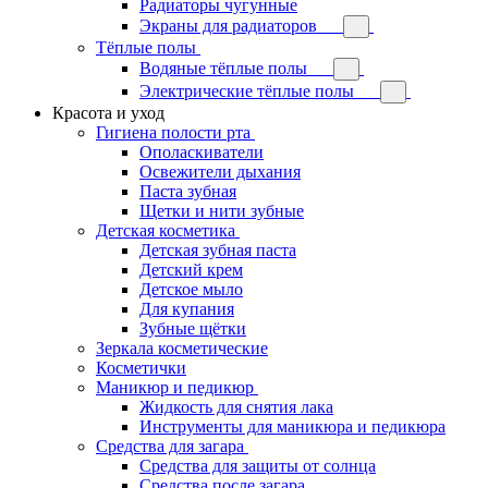
Радиаторы чугунные
Экраны для радиаторов
Тёплые полы
Водяные тёплые полы
Электрические тёплые полы
Красота и уход
Гигиена полости рта
Ополаскиватели
Освежители дыхания
Паста зубная
Щетки и нити зубные
Детская косметика
Детская зубная паста
Детский крем
Детское мыло
Для купания
Зубные щётки
Зеркала косметические
Косметички
Маникюр и педикюр
Жидкость для снятия лака
Инструменты для маникюра и педикюра
Средства для загара
Средства для защиты от солнца
Средства после загара