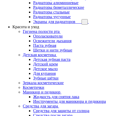
Радиаторы алюминиевые
Радиаторы биметаллические
Радиаторы стальные
Радиаторы чугунные
Экраны для радиаторов
Красота и уход
Гигиена полости рта
Ополаскиватели
Освежители дыхания
Паста зубная
Щетки и нити зубные
Детская косметика
Детская зубная паста
Детский крем
Детское мыло
Для купания
Зубные щётки
Зеркала косметические
Косметички
Маникюр и педикюр
Жидкость для снятия лака
Инструменты для маникюра и педикюра
Средства для загара
Средства для защиты от солнца
Средства после загара