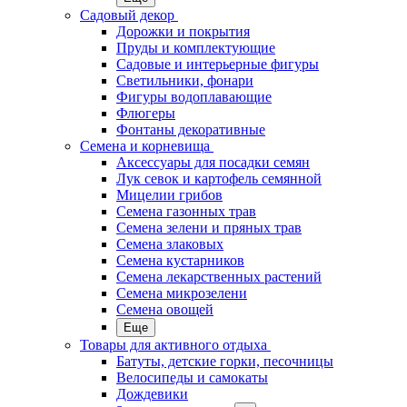
Садовый декор
Дорожки и покрытия
Пруды и комплектующие
Садовые и интерьерные фигуры
Светильники, фонари
Фигуры водоплавающие
Флюгеры
Фонтаны декоративные
Семена и корневища
Аксессуары для посадки семян
Лук севок и картофель семянной
Мицелии грибов
Семена газонных трав
Семена зелени и пряных трав
Семена злаковых
Семена кустарников
Семена лекарственных растений
Семена микрозелени
Семена овощей
Еще
Товары для активного отдыха
Батуты, детские горки, песочницы
Велосипеды и самокаты
Дождевики