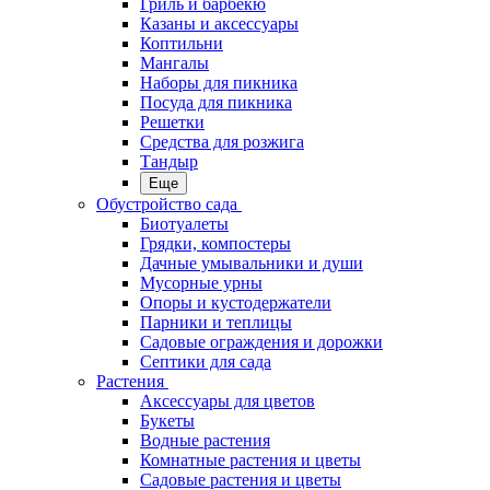
Гриль и барбекю
Казаны и аксессуары
Коптильни
Мангалы
Наборы для пикника
Посуда для пикника
Решетки
Средства для розжига
Тандыр
Еще
Обустройство сада
Биотуалеты
Грядки, компостеры
Дачные умывальники и души
Мусорные урны
Опоры и кустодержатели
Парники и теплицы
Садовые ограждения и дорожки
Септики для сада
Растения
Аксессуары для цветов
Букеты
Водные растения
Комнатные растения и цветы
Садовые растения и цветы