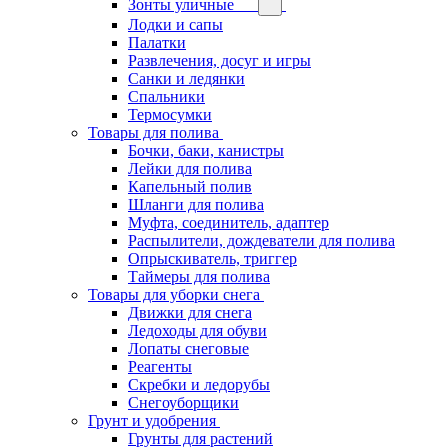
Зонты уличные
Лодки и сапы
Палатки
Развлечения, досуг и игры
Санки и ледянки
Спальники
Термосумки
Товары для полива
Бочки, баки, канистры
Лейки для полива
Капельный полив
Шланги для полива
Муфта, соединитель, адаптер
Распылители, дождеватели для полива
Опрыскиватель, триггер
Таймеры для полива
Товары для уборки снега
Движки для снега
Ледоходы для обуви
Лопаты снеговые
Реагенты
Скребки и ледорубы
Снегоуборщики
Грунт и удобрения
Грунты для растений