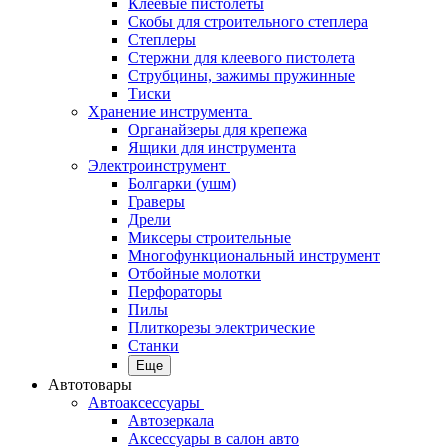
Клеевые пистолеты
Скобы для строительного степлера
Степлеры
Стержни для клеевого пистолета
Струбцины, зажимы пружинные
Тиски
Хранение инструмента
Органайзеры для крепежа
Ящики для инструмента
Электроинструмент
Болгарки (ушм)
Граверы
Дрели
Миксеры строительные
Многофункциональный инструмент
Отбойные молотки
Перфораторы
Пилы
Плиткорезы электрические
Станки
Еще
Автотовары
Автоаксессуары
Автозеркала
Аксессуары в салон авто