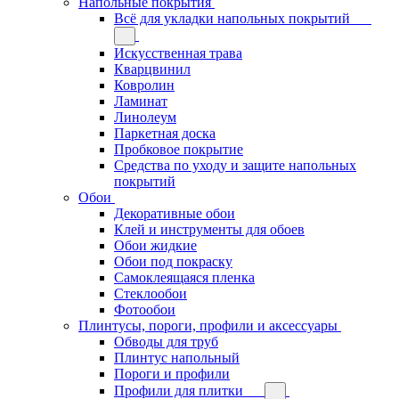
Напольные покрытия
Всё для укладки напольных покрытий
Искусственная трава
Кварцвинил
Ковролин
Ламинат
Линолеум
Паркетная доска
Пробковое покрытие
Средства по уходу и защите напольных
покрытий
Обои
Декоративные обои
Клей и инструменты для обоев
Обои жидкие
Обои под покраску
Самоклеящаяся пленка
Стеклообои
Фотообои
Плинтусы, пороги, профили и аксессуары
Обводы для труб
Плинтус напольный
Пороги и профили
Профили для плитки