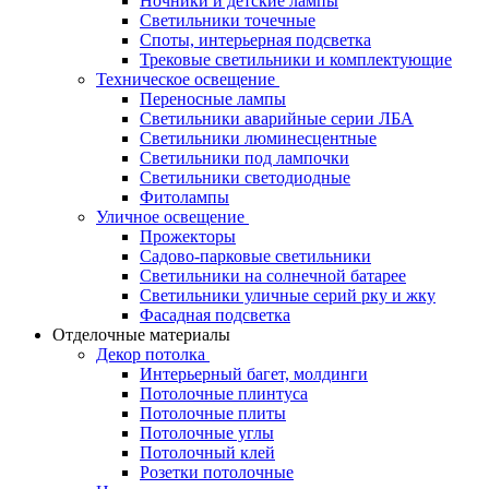
Ночники и детские лампы
Светильники точечные
Споты, интерьерная подсветка
Трековые светильники и комплектующие
Техническое освещение
Переносные лампы
Светильники аварийные серии ЛБА
Светильники люминесцентные
Светильники под лампочки
Светильники светодиодные
Фитолампы
Уличное освещение
Прожекторы
Садово-парковые светильники
Светильники на солнечной батарее
Светильники уличные серий рку и жку
Фасадная подсветка
Отделочные материалы
Декор потолка
Интерьерный багет, молдинги
Потолочные плинтуса
Потолочные плиты
Потолочные углы
Потолочный клей
Розетки потолочные