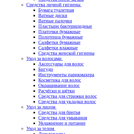
Средства личной гигиены
Бумага туалетная
Ватные диски
Ватные палочки
Пластыри бактерицидные
Платочки бумажные
Полотенца бумажные
Салфетки бумажные
Салфетки влажные
Средства женской гигиены
Уход за волосами
Аксессуары для волос
Бигуди
Инструменты парикмахера
Косметика для волос
Окрашивание волос
Расчёски и щётки
Средства для стрижки волос
Средства для укладки волос
Уход за лицом
Средства для бритья
Средства для умывания
Увлажнение и питание
Уход за телом
Дезодоранты