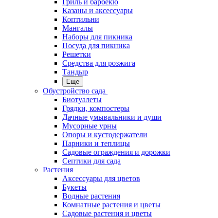
Гриль и барбекю
Казаны и аксессуары
Коптильни
Мангалы
Наборы для пикника
Посуда для пикника
Решетки
Средства для розжига
Тандыр
Еще
Обустройство сада
Биотуалеты
Грядки, компостеры
Дачные умывальники и души
Мусорные урны
Опоры и кустодержатели
Парники и теплицы
Садовые ограждения и дорожки
Септики для сада
Растения
Аксессуары для цветов
Букеты
Водные растения
Комнатные растения и цветы
Садовые растения и цветы