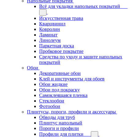
Напольные покрытия
Всё для укладки напольных покрытий
Искусственная трава
Кварцвинил
Ковролин
Ламинат
Линолеум
Паркетная доска
Пробковое покрытие
Средства по уходу и защите напольных
покрытий
Обои
Декоративные обои
Клей и инструменты для обоев
Обои жидкие
Обои под покраску
Самоклеящаяся пленка
Стеклообои
Фотообои
Плинтусы, пороги, профили и аксессуары
Обводы для труб
Плинтус напольный
Пороги и профили
Профили для плитки