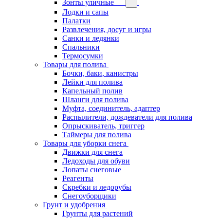
Зонты уличные
Лодки и сапы
Палатки
Развлечения, досуг и игры
Санки и ледянки
Спальники
Термосумки
Товары для полива
Бочки, баки, канистры
Лейки для полива
Капельный полив
Шланги для полива
Муфта, соединитель, адаптер
Распылители, дождеватели для полива
Опрыскиватель, триггер
Таймеры для полива
Товары для уборки снега
Движки для снега
Ледоходы для обуви
Лопаты снеговые
Реагенты
Скребки и ледорубы
Снегоуборщики
Грунт и удобрения
Грунты для растений