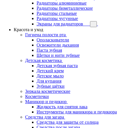
Радиаторы алюминиевые
Радиаторы биметаллические
Радиаторы стальные
Радиаторы чугунные
Экраны для радиаторов
Красота и уход
Гигиена полости рта
Ополаскиватели
Освежители дыхания
Паста зубная
Щетки и нити зубные
Детская косметика
Детская зубная паста
Детский крем
Детское мыло
Для купания
Зубные щётки
Зеркала косметические
Косметички
Маникюр и педикюр
Жидкость для снятия лака
Инструменты для маникюра и педикюра
Средства для загара
Средства для защиты от солнца
Средства после загара