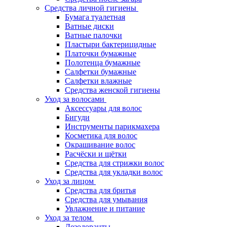
Средства личной гигиены
Бумага туалетная
Ватные диски
Ватные палочки
Пластыри бактерицидные
Платочки бумажные
Полотенца бумажные
Салфетки бумажные
Салфетки влажные
Средства женской гигиены
Уход за волосами
Аксессуары для волос
Бигуди
Инструменты парикмахера
Косметика для волос
Окрашивание волос
Расчёски и щётки
Средства для стрижки волос
Средства для укладки волос
Уход за лицом
Средства для бритья
Средства для умывания
Увлажнение и питание
Уход за телом
Дезодоранты