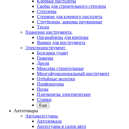
Клеевые пистолеты
Скобы для строительного степлера
Степлеры
Стержни для клеевого пистолета
Струбцины, зажимы пружинные
Тиски
Хранение инструмента
Органайзеры для крепежа
Ящики для инструмента
Электроинструмент
Болгарки (ушм)
Граверы
Дрели
Миксеры строительные
Многофункциональный инструмент
Отбойные молотки
Перфораторы
Пилы
Плиткорезы электрические
Станки
Еще
Автотовары
Автоаксессуары
Автозеркала
Аксессуары в салон авто