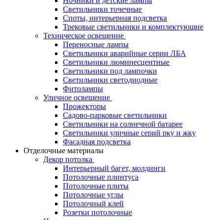
Ночники и детские лампы
Светильники точечные
Споты, интерьерная подсветка
Трековые светильники и комплектующие
Техническое освещение
Переносные лампы
Светильники аварийные серии ЛБА
Светильники люминесцентные
Светильники под лампочки
Светильники светодиодные
Фитолампы
Уличное освещение
Прожекторы
Садово-парковые светильники
Светильники на солнечной батарее
Светильники уличные серий рку и жку
Фасадная подсветка
Отделочные материалы
Декор потолка
Интерьерный багет, молдинги
Потолочные плинтуса
Потолочные плиты
Потолочные углы
Потолочный клей
Розетки потолочные