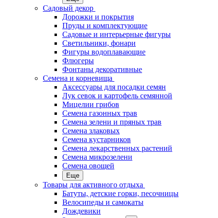
Садовый декор
Дорожки и покрытия
Пруды и комплектующие
Садовые и интерьерные фигуры
Светильники, фонари
Фигуры водоплавающие
Флюгеры
Фонтаны декоративные
Семена и корневища
Аксессуары для посадки семян
Лук севок и картофель семянной
Мицелии грибов
Семена газонных трав
Семена зелени и пряных трав
Семена злаковых
Семена кустарников
Семена лекарственных растений
Семена микрозелени
Семена овощей
Еще
Товары для активного отдыха
Батуты, детские горки, песочницы
Велосипеды и самокаты
Дождевики