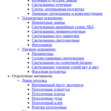
Ночники и детские лампы
Светильники точечные
Споты, интерьерная подсветка
Трековые светильники и комплектующие
Техническое освещение
Переносные лампы
Светильники аварийные серии ЛБА
Светильники люминесцентные
Светильники под лампочки
Светильники светодиодные
Фитолампы
Уличное освещение
Прожекторы
Садово-парковые светильники
Светильники на солнечной батарее
Светильники уличные серий рку и жку
Фасадная подсветка
Отделочные материалы
Декор потолка
Интерьерный багет, молдинги
Потолочные плинтуса
Потолочные плиты
Потолочные углы
Потолочный клей
Розетки потолочные