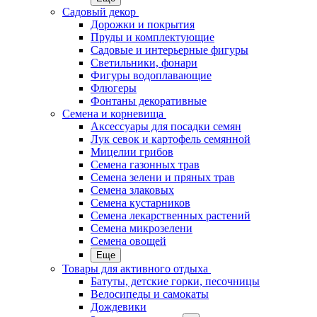
Садовый декор
Дорожки и покрытия
Пруды и комплектующие
Садовые и интерьерные фигуры
Светильники, фонари
Фигуры водоплавающие
Флюгеры
Фонтаны декоративные
Семена и корневища
Аксессуары для посадки семян
Лук севок и картофель семянной
Мицелии грибов
Семена газонных трав
Семена зелени и пряных трав
Семена злаковых
Семена кустарников
Семена лекарственных растений
Семена микрозелени
Семена овощей
Еще
Товары для активного отдыха
Батуты, детские горки, песочницы
Велосипеды и самокаты
Дождевики