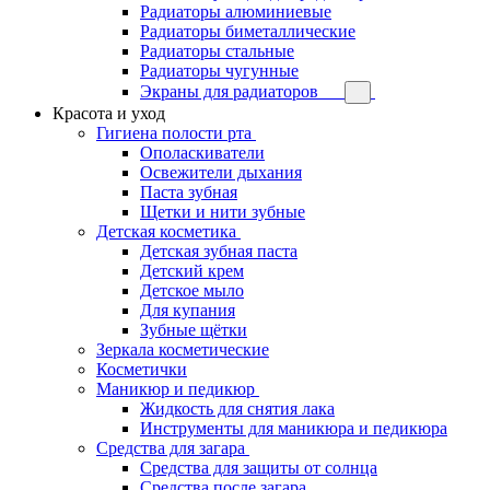
Радиаторы алюминиевые
Радиаторы биметаллические
Радиаторы стальные
Радиаторы чугунные
Экраны для радиаторов
Красота и уход
Гигиена полости рта
Ополаскиватели
Освежители дыхания
Паста зубная
Щетки и нити зубные
Детская косметика
Детская зубная паста
Детский крем
Детское мыло
Для купания
Зубные щётки
Зеркала косметические
Косметички
Маникюр и педикюр
Жидкость для снятия лака
Инструменты для маникюра и педикюра
Средства для загара
Средства для защиты от солнца
Средства после загара