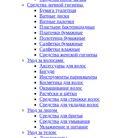
Средства личной гигиены
Бумага туалетная
Ватные диски
Ватные палочки
Пластыри бактерицидные
Платочки бумажные
Полотенца бумажные
Салфетки бумажные
Салфетки влажные
Средства женской гигиены
Уход за волосами
Аксессуары для волос
Бигуди
Инструменты парикмахера
Косметика для волос
Окрашивание волос
Расчёски и щётки
Средства для стрижки волос
Средства для укладки волос
Уход за лицом
Средства для бритья
Средства для умывания
Увлажнение и питание
Уход за телом
Дезодоранты