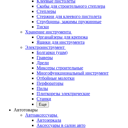
Клеевые пистолеты
Скобы для строительного степлера
Степлеры
Стержни для клеевого пистолета
Струбцины, зажимы пружинные
Тиски
Хранение инструмента
Органайзеры для крепежа
Ящики для инструмента
Электроинструмент
Болгарки (ушм)
Граверы
Дрели
Миксеры строительные
Многофункциональный инструмент
Отбойные молотки
Перфораторы
Пилы
Плиткорезы электрические
Станки
Еще
Автотовары
Автоаксессуары
Автозеркала
Аксессуары в салон авто