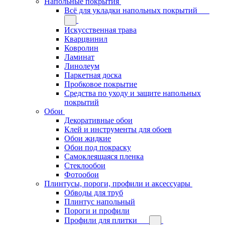
Напольные покрытия
Всё для укладки напольных покрытий
Искусственная трава
Кварцвинил
Ковролин
Ламинат
Линолеум
Паркетная доска
Пробковое покрытие
Средства по уходу и защите напольных
покрытий
Обои
Декоративные обои
Клей и инструменты для обоев
Обои жидкие
Обои под покраску
Самоклеящаяся пленка
Стеклообои
Фотообои
Плинтусы, пороги, профили и аксессуары
Обводы для труб
Плинтус напольный
Пороги и профили
Профили для плитки