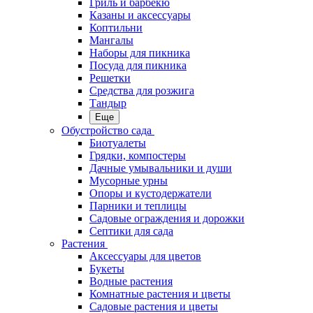
Гриль и барбекю
Казаны и аксессуары
Коптильни
Мангалы
Наборы для пикника
Посуда для пикника
Решетки
Средства для розжига
Тандыр
Еще
Обустройство сада
Биотуалеты
Грядки, компостеры
Дачные умывальники и души
Мусорные урны
Опоры и кустодержатели
Парники и теплицы
Садовые ограждения и дорожки
Септики для сада
Растения
Аксессуары для цветов
Букеты
Водные растения
Комнатные растения и цветы
Садовые растения и цветы