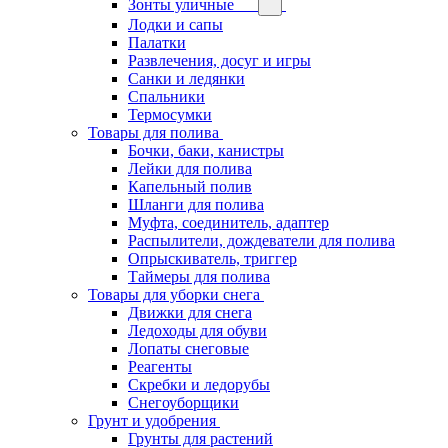
Зонты уличные
Лодки и сапы
Палатки
Развлечения, досуг и игры
Санки и ледянки
Спальники
Термосумки
Товары для полива
Бочки, баки, канистры
Лейки для полива
Капельный полив
Шланги для полива
Муфта, соединитель, адаптер
Распылители, дождеватели для полива
Опрыскиватель, триггер
Таймеры для полива
Товары для уборки снега
Движки для снега
Ледоходы для обуви
Лопаты снеговые
Реагенты
Скребки и ледорубы
Снегоуборщики
Грунт и удобрения
Грунты для растений