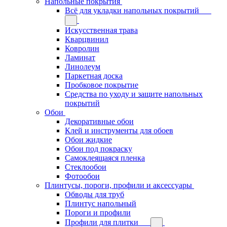
Напольные покрытия
Всё для укладки напольных покрытий
Искусственная трава
Кварцвинил
Ковролин
Ламинат
Линолеум
Паркетная доска
Пробковое покрытие
Средства по уходу и защите напольных
покрытий
Обои
Декоративные обои
Клей и инструменты для обоев
Обои жидкие
Обои под покраску
Самоклеящаяся пленка
Стеклообои
Фотообои
Плинтусы, пороги, профили и аксессуары
Обводы для труб
Плинтус напольный
Пороги и профили
Профили для плитки