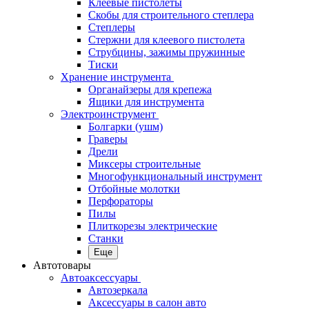
Клеевые пистолеты
Скобы для строительного степлера
Степлеры
Стержни для клеевого пистолета
Струбцины, зажимы пружинные
Тиски
Хранение инструмента
Органайзеры для крепежа
Ящики для инструмента
Электроинструмент
Болгарки (ушм)
Граверы
Дрели
Миксеры строительные
Многофункциональный инструмент
Отбойные молотки
Перфораторы
Пилы
Плиткорезы электрические
Станки
Еще
Автотовары
Автоаксессуары
Автозеркала
Аксессуары в салон авто