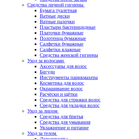
Средства личной гигиены
Бумага туалетная
Ватные диски
Ватные палочки
Пластыри бактерицидные
Платочки бумажные
Полотенца бумажные
Салфетки бумажные
Салфетки влажные
Средства женской гигиены
Уход за волосами
Аксессуары для волос
Бигуди
Инструменты парикмахера
Косметика для волос
Окрашивание волос
Расчёски и щётки
Средства для стрижки волос
Средства для укладки волос
Уход за лицом
Средства для бритья
Средства для умывания
Увлажнение и питание
Уход за телом
Дезодоранты