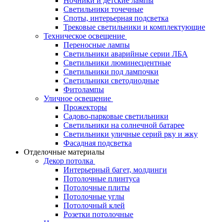
Ночники и детские лампы
Светильники точечные
Споты, интерьерная подсветка
Трековые светильники и комплектующие
Техническое освещение
Переносные лампы
Светильники аварийные серии ЛБА
Светильники люминесцентные
Светильники под лампочки
Светильники светодиодные
Фитолампы
Уличное освещение
Прожекторы
Садово-парковые светильники
Светильники на солнечной батарее
Светильники уличные серий рку и жку
Фасадная подсветка
Отделочные материалы
Декор потолка
Интерьерный багет, молдинги
Потолочные плинтуса
Потолочные плиты
Потолочные углы
Потолочный клей
Розетки потолочные