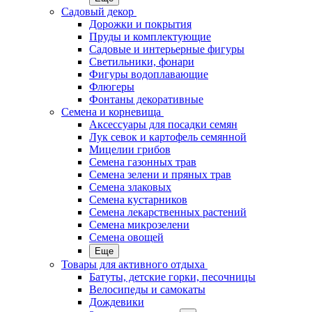
Садовый декор
Дорожки и покрытия
Пруды и комплектующие
Садовые и интерьерные фигуры
Светильники, фонари
Фигуры водоплавающие
Флюгеры
Фонтаны декоративные
Семена и корневища
Аксессуары для посадки семян
Лук севок и картофель семянной
Мицелии грибов
Семена газонных трав
Семена зелени и пряных трав
Семена злаковых
Семена кустарников
Семена лекарственных растений
Семена микрозелени
Семена овощей
Еще
Товары для активного отдыха
Батуты, детские горки, песочницы
Велосипеды и самокаты
Дождевики