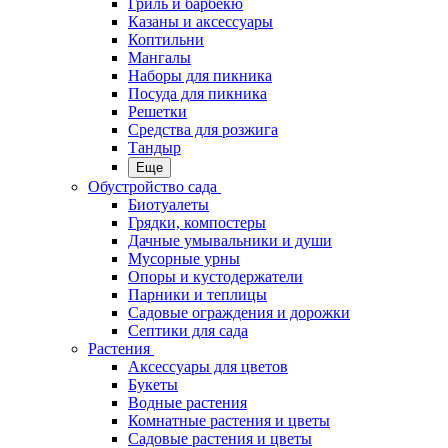
Гриль и барбекю
Казаны и аксессуары
Коптильни
Мангалы
Наборы для пикника
Посуда для пикника
Решетки
Средства для розжига
Тандыр
Еще
Обустройство сада
Биотуалеты
Грядки, компостеры
Дачные умывальники и души
Мусорные урны
Опоры и кустодержатели
Парники и теплицы
Садовые ограждения и дорожки
Септики для сада
Растения
Аксессуары для цветов
Букеты
Водные растения
Комнатные растения и цветы
Садовые растения и цветы