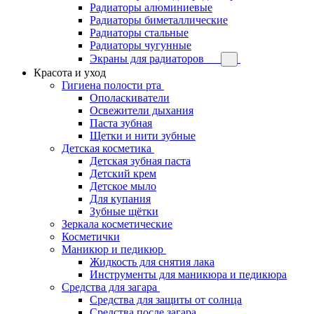
Радиаторы алюминиевые
Радиаторы биметаллические
Радиаторы стальные
Радиаторы чугунные
Экраны для радиаторов
Красота и уход
Гигиена полости рта
Ополаскиватели
Освежители дыхания
Паста зубная
Щетки и нити зубные
Детская косметика
Детская зубная паста
Детский крем
Детское мыло
Для купания
Зубные щётки
Зеркала косметические
Косметички
Маникюр и педикюр
Жидкость для снятия лака
Инструменты для маникюра и педикюра
Средства для загара
Средства для защиты от солнца
Средства после загара