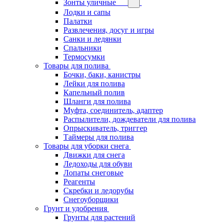
Зонты уличные
Лодки и сапы
Палатки
Развлечения, досуг и игры
Санки и ледянки
Спальники
Термосумки
Товары для полива
Бочки, баки, канистры
Лейки для полива
Капельный полив
Шланги для полива
Муфта, соединитель, адаптер
Распылители, дождеватели для полива
Опрыскиватель, триггер
Таймеры для полива
Товары для уборки снега
Движки для снега
Ледоходы для обуви
Лопаты снеговые
Реагенты
Скребки и ледорубы
Снегоуборщики
Грунт и удобрения
Грунты для растений