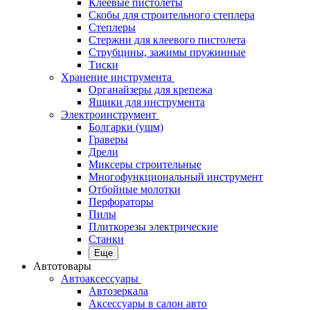
Клеевые пистолеты
Скобы для строительного степлера
Степлеры
Стержни для клеевого пистолета
Струбцины, зажимы пружинные
Тиски
Хранение инструмента
Органайзеры для крепежа
Ящики для инструмента
Электроинструмент
Болгарки (ушм)
Граверы
Дрели
Миксеры строительные
Многофункциональный инструмент
Отбойные молотки
Перфораторы
Пилы
Плиткорезы электрические
Станки
Еще
Автотовары
Автоаксессуары
Автозеркала
Аксессуары в салон авто