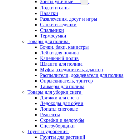
Зонты уличные
Лодки и сапы
Палатки
Развлечения, досуг и игры
Санки и ледянки
Спальники
Термосумки
Товары для полива
Бочки, баки, канистры
Лейки для полива
Капельный полив
Шланги для полива
Муфта, соединитель, адаптер
Распылители, дождеватели для полива
Опрыскиватель, триггер
Таймеры для полива
Товары для уборки снега
Движки для снега
Ледоходы для обуви
Лопаты снеговые
Реагенты
Скребки и ледорубы
Снегоуборщики
Грунт и удобрения
Грунты для растений