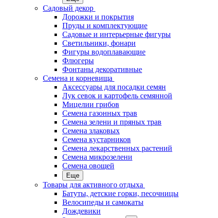
Садовый декор
Дорожки и покрытия
Пруды и комплектующие
Садовые и интерьерные фигуры
Светильники, фонари
Фигуры водоплавающие
Флюгеры
Фонтаны декоративные
Семена и корневища
Аксессуары для посадки семян
Лук севок и картофель семянной
Мицелии грибов
Семена газонных трав
Семена зелени и пряных трав
Семена злаковых
Семена кустарников
Семена лекарственных растений
Семена микрозелени
Семена овощей
Еще
Товары для активного отдыха
Батуты, детские горки, песочницы
Велосипеды и самокаты
Дождевики