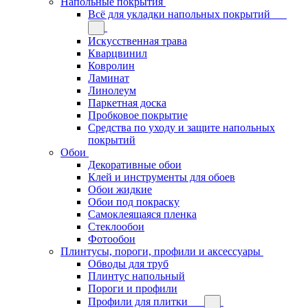
Напольные покрытия
Всё для укладки напольных покрытий
Искусственная трава
Кварцвинил
Ковролин
Ламинат
Линолеум
Паркетная доска
Пробковое покрытие
Средства по уходу и защите напольных
покрытий
Обои
Декоративные обои
Клей и инструменты для обоев
Обои жидкие
Обои под покраску
Самоклеящаяся пленка
Стеклообои
Фотообои
Плинтусы, пороги, профили и аксессуары
Обводы для труб
Плинтус напольный
Пороги и профили
Профили для плитки