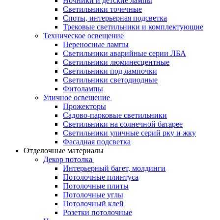
Ночники и детские лампы
Светильники точечные
Споты, интерьерная подсветка
Трековые светильники и комплектующие
Техническое освещение
Переносные лампы
Светильники аварийные серии ЛБА
Светильники люминесцентные
Светильники под лампочки
Светильники светодиодные
Фитолампы
Уличное освещение
Прожекторы
Садово-парковые светильники
Светильники на солнечной батарее
Светильники уличные серий рку и жку
Фасадная подсветка
Отделочные материалы
Декор потолка
Интерьерный багет, молдинги
Потолочные плинтуса
Потолочные плиты
Потолочные углы
Потолочный клей
Розетки потолочные