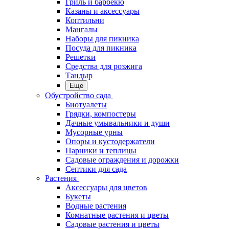
Гриль и барбекю
Казаны и аксессуары
Коптильни
Мангалы
Наборы для пикника
Посуда для пикника
Решетки
Средства для розжига
Тандыр
Еще
Обустройство сада
Биотуалеты
Грядки, компостеры
Дачные умывальники и души
Мусорные урны
Опоры и кустодержатели
Парники и теплицы
Садовые ограждения и дорожки
Септики для сада
Растения
Аксессуары для цветов
Букеты
Водные растения
Комнатные растения и цветы
Садовые растения и цветы