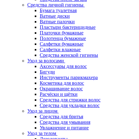
Средства личной гигиены
Бумага туалетная
Ватные диски
Ватные палочки
Пластыри бактерицидные
Платочки бумажные
Полотенца бумажные
Салфетки бумажные
Салфетки влажные
Средства женской гигиены
Уход за волосами
Аксессуары для волос
Бигуди
Инструменты парикмахера
Косметика для волос
Окрашивание волос
Расчёски и щётки
Средства для стрижки волос
Средства для укладки волос
Уход за лицом
Средства для бритья
Средства для умывания
Увлажнение и питание
Уход за телом
Дезодоранты