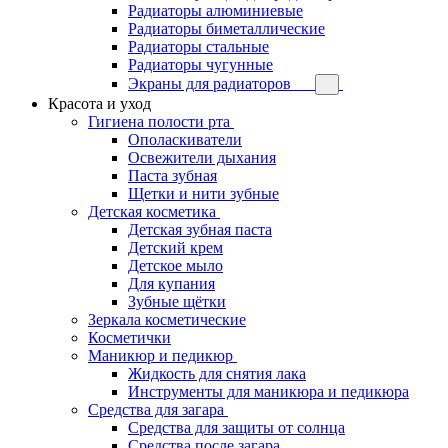
Радиаторы алюминиевые
Радиаторы биметаллические
Радиаторы стальные
Радиаторы чугунные
Экраны для радиаторов
Красота и уход
Гигиена полости рта
Ополаскиватели
Освежители дыхания
Паста зубная
Щетки и нити зубные
Детская косметика
Детская зубная паста
Детский крем
Детское мыло
Для купания
Зубные щётки
Зеркала косметические
Косметички
Маникюр и педикюр
Жидкость для снятия лака
Инструменты для маникюра и педикюра
Средства для загара
Средства для защиты от солнца
Средства после загара