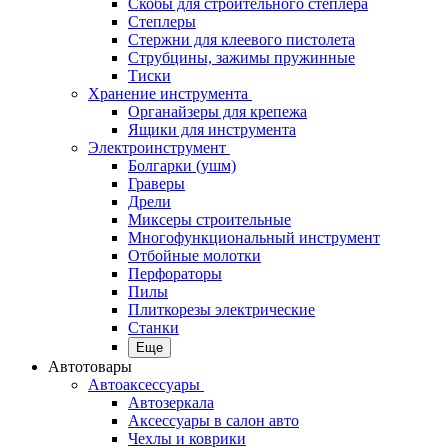
Скобы для строительного степлера
Степлеры
Стержни для клеевого пистолета
Струбцины, зажимы пружинные
Тиски
Хранение инструмента
Органайзеры для крепежа
Ящики для инструмента
Электроинструмент
Болгарки (ушм)
Граверы
Дрели
Миксеры строительные
Многофункциональный инструмент
Отбойные молотки
Перфораторы
Пилы
Плиткорезы электрические
Станки
Еще
Автотовары
Автоаксессуары
Автозеркала
Аксессуары в салон авто
Чехлы и коврики