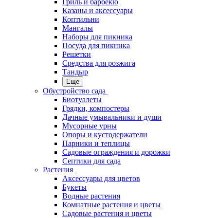
Гриль и барбекю
Казаны и аксессуары
Коптильни
Мангалы
Наборы для пикника
Посуда для пикника
Решетки
Средства для розжига
Тандыр
Еще
Обустройство сада
Биотуалеты
Грядки, компостеры
Дачные умывальники и души
Мусорные урны
Опоры и кустодержатели
Парники и теплицы
Садовые ограждения и дорожки
Септики для сада
Растения
Аксессуары для цветов
Букеты
Водные растения
Комнатные растения и цветы
Садовые растения и цветы