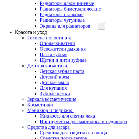
Радиаторы алюминиевые
Радиаторы биметаллические
Радиаторы стальные
Радиаторы чугунные
Экраны для радиаторов
Красота и уход
Гигиена полости рта
Ополаскиватели
Освежители дыхания
Паста зубная
Щетки и нити зубные
Детская косметика
Детская зубная паста
Детский крем
Детское мыло
Для купания
Зубные щётки
Зеркала косметические
Косметички
Маникюр и педикюр
Жидкость для снятия лака
Инструменты для маникюра и педикюра
Средства для загара
Средства для защиты от солнца
Средства после загара