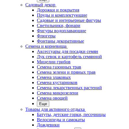
Садовый декор
Дорожки и покрытия
Пруды и комплектующие
Садовые и интерьерные фигуры
Светильники, фонари
Фигуры водоплавающие
Флюгеры
Фонтаны декоративные
Семена и корневища
Аксессуары для посадки семян
Лук севок и картофель семянной
Мицелии грибов
Семена газонных трав
Семена зелени и пряных трав
Семена злаковых
Семена кустарников
Семена лекарственных растений
Семена микрозелени
Семена овощей
Еще
Товары для активного отдыха
Батуты, детские горки, песочницы
Велосипеды и самокаты
Дождевики