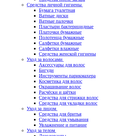
Средства личной гигиены
Бумага туалетная
Ватные диски
Ватные палочки
Пластыри бактерицидные
Платочки бумажные
Полотенца бумажные
Салфетки бумажные
Салфетки влажные
Средства женской гигиены
Уход за волосами
Аксессуары для волос
Бигуди
Инструменты парикмахера
Косметика для волос
Окрашивание волос
Расчёски и щётки
Средства для стрижки волос
Средства для укладки волос
Уход за лицом
Средства для бритья
Средства для умывания
Увлажнение и питание
Уход за телом
Дезодоранты