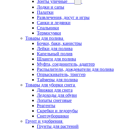
Зонты уличные
Лодки и сапы
Палатки
Развлечения, досуг и игры
Санки и ледянки
Спальники
Термосумки
Товары для полива
Бочки, баки, канистры
Лейки для полива
Капельный полив
Шланги для полива
Муфта, соединитель, адаптер
Распылители, дождеватели для полива
Опрыскиватель, триггер
Таймеры для полива
Товары для уборки снега
Движки для снега
Ледоходы для обуви
Лопаты снеговые
Реагенты
Скребки и ледорубы
Снегоуборщики
Грунт и удобрения
Грунты для растений