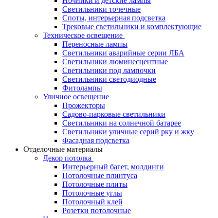
Ночники и детские лампы
Светильники точечные
Споты, интерьерная подсветка
Трековые светильники и комплектующие
Техническое освещение
Переносные лампы
Светильники аварийные серии ЛБА
Светильники люминесцентные
Светильники под лампочки
Светильники светодиодные
Фитолампы
Уличное освещение
Прожекторы
Садово-парковые светильники
Светильники на солнечной батарее
Светильники уличные серий рку и жку
Фасадная подсветка
Отделочные материалы
Декор потолка
Интерьерный багет, молдинги
Потолочные плинтуса
Потолочные плиты
Потолочные углы
Потолочный клей
Розетки потолочные