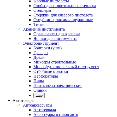
Клеевые пистолеты
Скобы для строительного степлера
Степлеры
Стержни для клеевого пистолета
Струбцины, зажимы пружинные
Тиски
Хранение инструмента
Органайзеры для крепежа
Ящики для инструмента
Электроинструмент
Болгарки (ушм)
Граверы
Дрели
Миксеры строительные
Многофункциональный инструмент
Отбойные молотки
Перфораторы
Пилы
Плиткорезы электрические
Станки
Еще
Автотовары
Автоаксессуары
Автозеркала
Аксессуары в салон авто