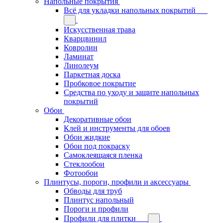
Напольные покрытия
Всё для укладки напольных покрытий
Искусственная трава
Кварцвинил
Ковролин
Ламинат
Линолеум
Паркетная доска
Пробковое покрытие
Средства по уходу и защите напольных
покрытий
Обои
Декоративные обои
Клей и инструменты для обоев
Обои жидкие
Обои под покраску
Самоклеящаяся пленка
Стеклообои
Фотообои
Плинтусы, пороги, профили и аксессуары
Обводы для труб
Плинтус напольный
Пороги и профили
Профили для плитки