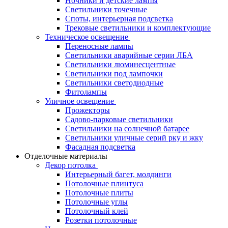
Ночники и детские лампы
Светильники точечные
Споты, интерьерная подсветка
Трековые светильники и комплектующие
Техническое освещение
Переносные лампы
Светильники аварийные серии ЛБА
Светильники люминесцентные
Светильники под лампочки
Светильники светодиодные
Фитолампы
Уличное освещение
Прожекторы
Садово-парковые светильники
Светильники на солнечной батарее
Светильники уличные серий рку и жку
Фасадная подсветка
Отделочные материалы
Декор потолка
Интерьерный багет, молдинги
Потолочные плинтуса
Потолочные плиты
Потолочные углы
Потолочный клей
Розетки потолочные