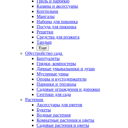
Гриль и барбекю
Казаны и аксессуары
Коптильни
Мангалы
Наборы для пикника
Посуда для пикника
Решетки
Средства для розжига
Тандыр
Еще
Обустройство сада
Биотуалеты
Грядки, компостеры
Дачные умывальники и души
Мусорные урны
Опоры и кустодержатели
Парники и теплицы
Садовые ограждения и дорожки
Септики для сада
Растения
Аксессуары для цветов
Букеты
Водные растения
Комнатные растения и цветы
Садовые растения и цветы