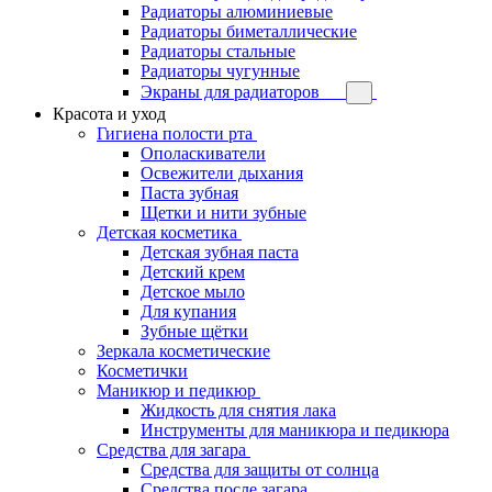
Радиаторы алюминиевые
Радиаторы биметаллические
Радиаторы стальные
Радиаторы чугунные
Экраны для радиаторов
Красота и уход
Гигиена полости рта
Ополаскиватели
Освежители дыхания
Паста зубная
Щетки и нити зубные
Детская косметика
Детская зубная паста
Детский крем
Детское мыло
Для купания
Зубные щётки
Зеркала косметические
Косметички
Маникюр и педикюр
Жидкость для снятия лака
Инструменты для маникюра и педикюра
Средства для загара
Средства для защиты от солнца
Средства после загара