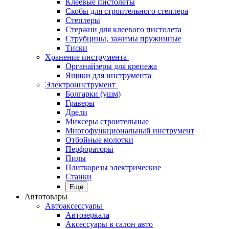
Клеевые пистолеты
Скобы для строительного степлера
Степлеры
Стержни для клеевого пистолета
Струбцины, зажимы пружинные
Тиски
Хранение инструмента
Органайзеры для крепежа
Ящики для инструмента
Электроинструмент
Болгарки (ушм)
Граверы
Дрели
Миксеры строительные
Многофункциональный инструмент
Отбойные молотки
Перфораторы
Пилы
Плиткорезы электрические
Станки
Еще
Автотовары
Автоаксессуары
Автозеркала
Аксессуары в салон авто