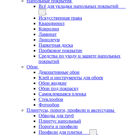
Напольные покрытия
Всё для укладки напольных покрытий
Искусственная трава
Кварцвинил
Ковролин
Ламинат
Линолеум
Паркетная доска
Пробковое покрытие
Средства по уходу и защите напольных
покрытий
Обои
Декоративные обои
Клей и инструменты для обоев
Обои жидкие
Обои под покраску
Самоклеящаяся пленка
Стеклообои
Фотообои
Плинтусы, пороги, профили и аксессуары
Обводы для труб
Плинтус напольный
Пороги и профили
Профили для плитки