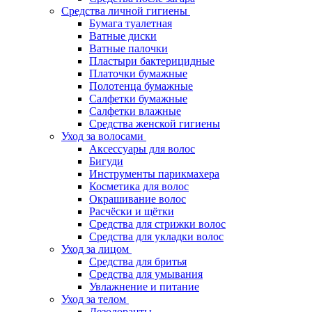
Средства личной гигиены
Бумага туалетная
Ватные диски
Ватные палочки
Пластыри бактерицидные
Платочки бумажные
Полотенца бумажные
Салфетки бумажные
Салфетки влажные
Средства женской гигиены
Уход за волосами
Аксессуары для волос
Бигуди
Инструменты парикмахера
Косметика для волос
Окрашивание волос
Расчёски и щётки
Средства для стрижки волос
Средства для укладки волос
Уход за лицом
Средства для бритья
Средства для умывания
Увлажнение и питание
Уход за телом
Дезодоранты