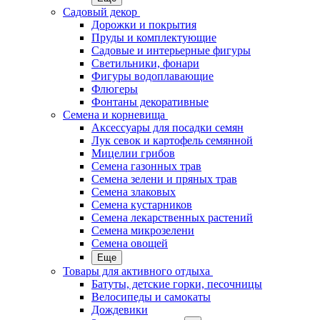
Садовый декор
Дорожки и покрытия
Пруды и комплектующие
Садовые и интерьерные фигуры
Светильники, фонари
Фигуры водоплавающие
Флюгеры
Фонтаны декоративные
Семена и корневища
Аксессуары для посадки семян
Лук севок и картофель семянной
Мицелии грибов
Семена газонных трав
Семена зелени и пряных трав
Семена злаковых
Семена кустарников
Семена лекарственных растений
Семена микрозелени
Семена овощей
Еще
Товары для активного отдыха
Батуты, детские горки, песочницы
Велосипеды и самокаты
Дождевики