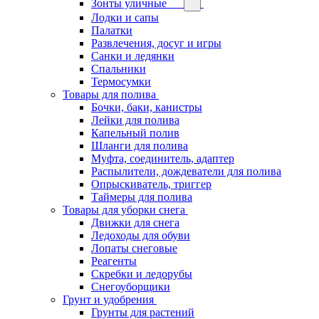
Зонты уличные
Лодки и сапы
Палатки
Развлечения, досуг и игры
Санки и ледянки
Спальники
Термосумки
Товары для полива
Бочки, баки, канистры
Лейки для полива
Капельный полив
Шланги для полива
Муфта, соединитель, адаптер
Распылители, дождеватели для полива
Опрыскиватель, триггер
Таймеры для полива
Товары для уборки снега
Движки для снега
Ледоходы для обуви
Лопаты снеговые
Реагенты
Скребки и ледорубы
Снегоуборщики
Грунт и удобрения
Грунты для растений