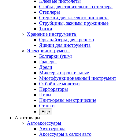
Клеевые пистолеты
Скобы для строительного степлера
Степлеры
Стержни для клеевого пистолета
Струбцины, зажимы пружинные
Тиски
Хранение инструмента
Органайзеры для крепежа
Ящики для инструмента
Электроинструмент
Болгарки (ушм)
Граверы
Дрели
Миксеры строительные
Многофункциональный инструмент
Отбойные молотки
Перфораторы
Пилы
Плиткорезы электрические
Станки
Еще
Автотовары
Автоаксессуары
Автозеркала
Аксессуары в салон авто