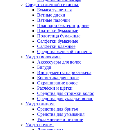
Средства личной гигиены
Бумага туалетная
Ватные диски
Ватные палочки
Пластыри бактерицидные
Платочки бумажные
Полотенца бумажные
Салфетки бумажные
Салфетки влажные
Средства женской гигиены
Уход за волосами
Аксессуары для волос
Бигуди
Инструменты парикмахера
Косметика для волос
Окрашивание волос
Расчёски и щётки
Средства для стрижки волос
Средства для укладки волос
Уход за лицом
Средства для бритья
Средства для умывания
Увлажнение и питание
Уход за телом
Дезодоранты