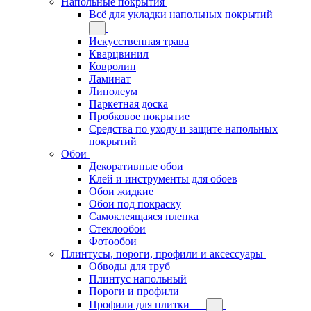
Напольные покрытия
Всё для укладки напольных покрытий
Искусственная трава
Кварцвинил
Ковролин
Ламинат
Линолеум
Паркетная доска
Пробковое покрытие
Средства по уходу и защите напольных
покрытий
Обои
Декоративные обои
Клей и инструменты для обоев
Обои жидкие
Обои под покраску
Самоклеящаяся пленка
Стеклообои
Фотообои
Плинтусы, пороги, профили и аксессуары
Обводы для труб
Плинтус напольный
Пороги и профили
Профили для плитки