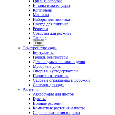
Гриль и барбекю
Казаны и аксессуары
Коптильни
Мангалы
Наборы для пикника
Посуда для пикника
Решетки
Средства для розжига
Тандыр
Еще
Обустройство сада
Биотуалеты
Грядки, компостеры
Дачные умывальники и души
Мусорные урны
Опоры и кустодержатели
Парники и теплицы
Садовые ограждения и дорожки
Септики для сада
Растения
Аксессуары для цветов
Букеты
Водные растения
Комнатные растения и цветы
Садовые растения и цветы