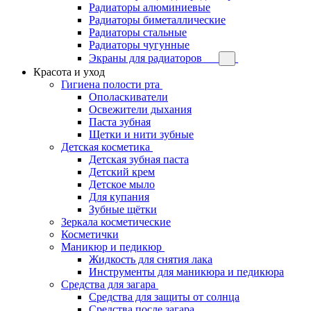
Радиаторы алюминиевые
Радиаторы биметаллические
Радиаторы стальные
Радиаторы чугунные
Экраны для радиаторов
Красота и уход
Гигиена полости рта
Ополаскиватели
Освежители дыхания
Паста зубная
Щетки и нити зубные
Детская косметика
Детская зубная паста
Детский крем
Детское мыло
Для купания
Зубные щётки
Зеркала косметические
Косметички
Маникюр и педикюр
Жидкость для снятия лака
Инструменты для маникюра и педикюра
Средства для загара
Средства для защиты от солнца
Средства после загара