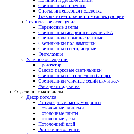
Ночники и детские лампы
Светильники точечные
Споты, интерьерная подсветка
Трековые светильники и комплектующие
Техническое освещение
Переносные лампы
Светильники аварийные серии ЛБА
Светильники люминесцентные
Светильники под лампочки
Светильники светодиодные
Фитолампы
Уличное освещение
Прожекторы
Садово-парковые светильники
Светильники на солнечной батарее
Светильники уличные серий рку и жку
Фасадная подсветка
Отделочные материалы
Декор потолка
Интерьерный багет, молдинги
Потолочные плинтуса
Потолочные плиты
Потолочные углы
Потолочный клей
Розетки потолочные