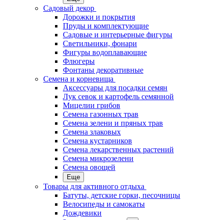
Садовый декор
Дорожки и покрытия
Пруды и комплектующие
Садовые и интерьерные фигуры
Светильники, фонари
Фигуры водоплавающие
Флюгеры
Фонтаны декоративные
Семена и корневища
Аксессуары для посадки семян
Лук севок и картофель семянной
Мицелии грибов
Семена газонных трав
Семена зелени и пряных трав
Семена злаковых
Семена кустарников
Семена лекарственных растений
Семена микрозелени
Семена овощей
Еще
Товары для активного отдыха
Батуты, детские горки, песочницы
Велосипеды и самокаты
Дождевики