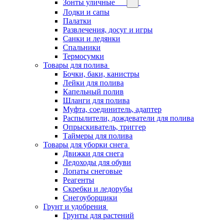
Зонты уличные
Лодки и сапы
Палатки
Развлечения, досуг и игры
Санки и ледянки
Спальники
Термосумки
Товары для полива
Бочки, баки, канистры
Лейки для полива
Капельный полив
Шланги для полива
Муфта, соединитель, адаптер
Распылители, дождеватели для полива
Опрыскиватель, триггер
Таймеры для полива
Товары для уборки снега
Движки для снега
Ледоходы для обуви
Лопаты снеговые
Реагенты
Скребки и ледорубы
Снегоуборщики
Грунт и удобрения
Грунты для растений