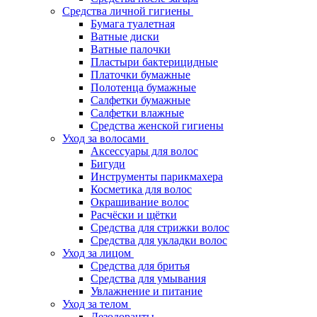
Средства личной гигиены
Бумага туалетная
Ватные диски
Ватные палочки
Пластыри бактерицидные
Платочки бумажные
Полотенца бумажные
Салфетки бумажные
Салфетки влажные
Средства женской гигиены
Уход за волосами
Аксессуары для волос
Бигуди
Инструменты парикмахера
Косметика для волос
Окрашивание волос
Расчёски и щётки
Средства для стрижки волос
Средства для укладки волос
Уход за лицом
Средства для бритья
Средства для умывания
Увлажнение и питание
Уход за телом
Дезодоранты