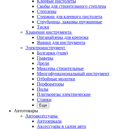
Клеевые пистолеты
Скобы для строительного степлера
Степлеры
Стержни для клеевого пистолета
Струбцины, зажимы пружинные
Тиски
Хранение инструмента
Органайзеры для крепежа
Ящики для инструмента
Электроинструмент
Болгарки (ушм)
Граверы
Дрели
Миксеры строительные
Многофункциональный инструмент
Отбойные молотки
Перфораторы
Пилы
Плиткорезы электрические
Станки
Еще
Автотовары
Автоаксессуары
Автозеркала
Аксессуары в салон авто