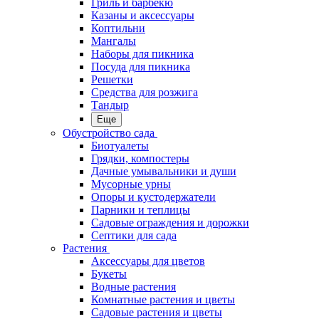
Гриль и барбекю
Казаны и аксессуары
Коптильни
Мангалы
Наборы для пикника
Посуда для пикника
Решетки
Средства для розжига
Тандыр
Еще
Обустройство сада
Биотуалеты
Грядки, компостеры
Дачные умывальники и души
Мусорные урны
Опоры и кустодержатели
Парники и теплицы
Садовые ограждения и дорожки
Септики для сада
Растения
Аксессуары для цветов
Букеты
Водные растения
Комнатные растения и цветы
Садовые растения и цветы