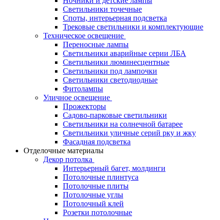
Ночники и детские лампы
Светильники точечные
Споты, интерьерная подсветка
Трековые светильники и комплектующие
Техническое освещение
Переносные лампы
Светильники аварийные серии ЛБА
Светильники люминесцентные
Светильники под лампочки
Светильники светодиодные
Фитолампы
Уличное освещение
Прожекторы
Садово-парковые светильники
Светильники на солнечной батарее
Светильники уличные серий рку и жку
Фасадная подсветка
Отделочные материалы
Декор потолка
Интерьерный багет, молдинги
Потолочные плинтуса
Потолочные плиты
Потолочные углы
Потолочный клей
Розетки потолочные