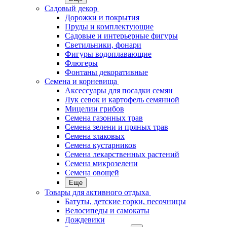
Садовый декор
Дорожки и покрытия
Пруды и комплектующие
Садовые и интерьерные фигуры
Светильники, фонари
Фигуры водоплавающие
Флюгеры
Фонтаны декоративные
Семена и корневища
Аксессуары для посадки семян
Лук севок и картофель семянной
Мицелии грибов
Семена газонных трав
Семена зелени и пряных трав
Семена злаковых
Семена кустарников
Семена лекарственных растений
Семена микрозелени
Семена овощей
Еще
Товары для активного отдыха
Батуты, детские горки, песочницы
Велосипеды и самокаты
Дождевики