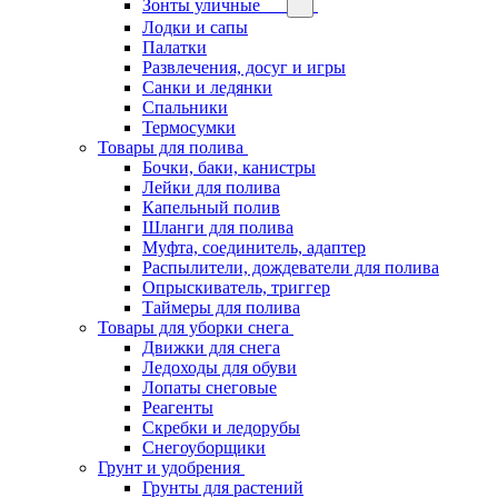
Зонты уличные
Лодки и сапы
Палатки
Развлечения, досуг и игры
Санки и ледянки
Спальники
Термосумки
Товары для полива
Бочки, баки, канистры
Лейки для полива
Капельный полив
Шланги для полива
Муфта, соединитель, адаптер
Распылители, дождеватели для полива
Опрыскиватель, триггер
Таймеры для полива
Товары для уборки снега
Движки для снега
Ледоходы для обуви
Лопаты снеговые
Реагенты
Скребки и ледорубы
Снегоуборщики
Грунт и удобрения
Грунты для растений