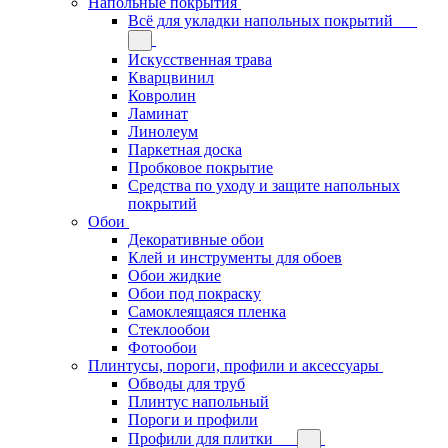
Напольные покрытия
Всё для укладки напольных покрытий
Искусственная трава
Кварцвинил
Ковролин
Ламинат
Линолеум
Паркетная доска
Пробковое покрытие
Средства по уходу и защите напольных
покрытий
Обои
Декоративные обои
Клей и инструменты для обоев
Обои жидкие
Обои под покраску
Самоклеящаяся пленка
Стеклообои
Фотообои
Плинтусы, пороги, профили и аксессуары
Обводы для труб
Плинтус напольный
Пороги и профили
Профили для плитки