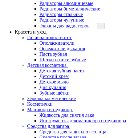
Радиаторы алюминиевые
Радиаторы биметаллические
Радиаторы стальные
Радиаторы чугунные
Экраны для радиаторов
Красота и уход
Гигиена полости рта
Ополаскиватели
Освежители дыхания
Паста зубная
Щетки и нити зубные
Детская косметика
Детская зубная паста
Детский крем
Детское мыло
Для купания
Зубные щётки
Зеркала косметические
Косметички
Маникюр и педикюр
Жидкость для снятия лака
Инструменты для маникюра и педикюра
Средства для загара
Средства для защиты от солнца
Средства после загара