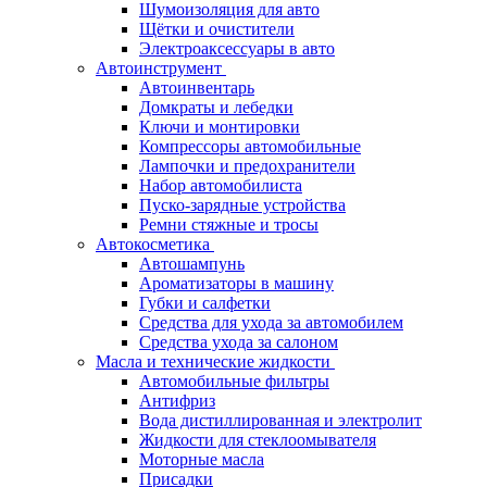
Шумоизоляция для авто
Щётки и очистители
Электроаксессуары в авто
Автоинструмент
Автоинвентарь
Домкраты и лебедки
Ключи и монтировки
Компрессоры автомобильные
Лампочки и предохранители
Набор автомобилиста
Пуско-зарядные устройства
Ремни стяжные и тросы
Автокосметика
Автошампунь
Ароматизаторы в машину
Губки и салфетки
Средства для ухода за автомобилем
Средства ухода за салоном
Масла и технические жидкости
Автомобильные фильтры
Антифриз
Вода дистиллированная и электролит
Жидкости для стеклоомывателя
Моторные масла
Присадки