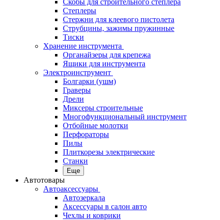
Скобы для строительного степлера
Степлеры
Стержни для клеевого пистолета
Струбцины, зажимы пружинные
Тиски
Хранение инструмента
Органайзеры для крепежа
Ящики для инструмента
Электроинструмент
Болгарки (ушм)
Граверы
Дрели
Миксеры строительные
Многофункциональный инструмент
Отбойные молотки
Перфораторы
Пилы
Плиткорезы электрические
Станки
Еще
Автотовары
Автоаксессуары
Автозеркала
Аксессуары в салон авто
Чехлы и коврики