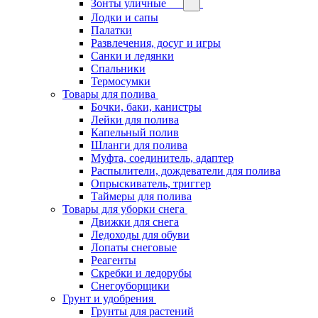
Зонты уличные
Лодки и сапы
Палатки
Развлечения, досуг и игры
Санки и ледянки
Спальники
Термосумки
Товары для полива
Бочки, баки, канистры
Лейки для полива
Капельный полив
Шланги для полива
Муфта, соединитель, адаптер
Распылители, дождеватели для полива
Опрыскиватель, триггер
Таймеры для полива
Товары для уборки снега
Движки для снега
Ледоходы для обуви
Лопаты снеговые
Реагенты
Скребки и ледорубы
Снегоуборщики
Грунт и удобрения
Грунты для растений