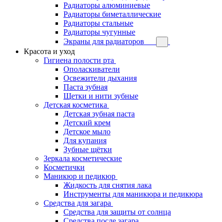
Радиаторы алюминиевые
Радиаторы биметаллические
Радиаторы стальные
Радиаторы чугунные
Экраны для радиаторов
Красота и уход
Гигиена полости рта
Ополаскиватели
Освежители дыхания
Паста зубная
Щетки и нити зубные
Детская косметика
Детская зубная паста
Детский крем
Детское мыло
Для купания
Зубные щётки
Зеркала косметические
Косметички
Маникюр и педикюр
Жидкость для снятия лака
Инструменты для маникюра и педикюра
Средства для загара
Средства для защиты от солнца
Средства после загара