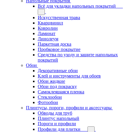
Напольные покрытия
Всё для укладки напольных покрытий
Искусственная трава
Кварцвинил
Ковролин
Ламинат
Линолеум
Паркетная доска
Пробковое покрытие
Средства по уходу и защите напольных
покрытий
Обои
Декоративные обои
Клей и инструменты для обоев
Обои жидкие
Обои под покраску
Самоклеящаяся пленка
Стеклообои
Фотообои
Плинтусы, пороги, профили и аксессуары
Обводы для труб
Плинтус напольный
Пороги и профили
Профили для плитки