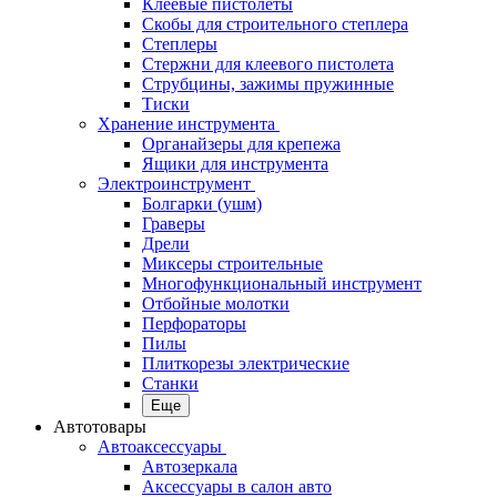
Клеевые пистолеты
Скобы для строительного степлера
Степлеры
Стержни для клеевого пистолета
Струбцины, зажимы пружинные
Тиски
Хранение инструмента
Органайзеры для крепежа
Ящики для инструмента
Электроинструмент
Болгарки (ушм)
Граверы
Дрели
Миксеры строительные
Многофункциональный инструмент
Отбойные молотки
Перфораторы
Пилы
Плиткорезы электрические
Станки
Еще
Автотовары
Автоаксессуары
Автозеркала
Аксессуары в салон авто