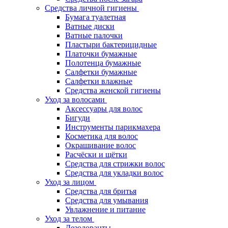
Средства личной гигиены
Бумага туалетная
Ватные диски
Ватные палочки
Пластыри бактерицидные
Платочки бумажные
Полотенца бумажные
Салфетки бумажные
Салфетки влажные
Средства женской гигиены
Уход за волосами
Аксессуары для волос
Бигуди
Инструменты парикмахера
Косметика для волос
Окрашивание волос
Расчёски и щётки
Средства для стрижки волос
Средства для укладки волос
Уход за лицом
Средства для бритья
Средства для умывания
Увлажнение и питание
Уход за телом
Дезодоранты