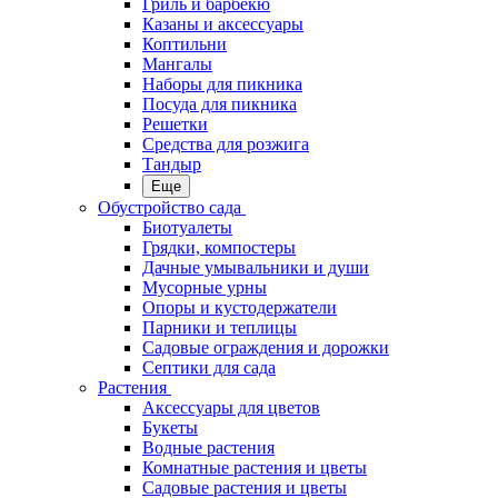
Гриль и барбекю
Казаны и аксессуары
Коптильни
Мангалы
Наборы для пикника
Посуда для пикника
Решетки
Средства для розжига
Тандыр
Еще
Обустройство сада
Биотуалеты
Грядки, компостеры
Дачные умывальники и души
Мусорные урны
Опоры и кустодержатели
Парники и теплицы
Садовые ограждения и дорожки
Септики для сада
Растения
Аксессуары для цветов
Букеты
Водные растения
Комнатные растения и цветы
Садовые растения и цветы