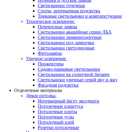
Ночники и детские лампы
Светильники точечные
Споты, интерьерная подсветка
Трековые светильники и комплектующие
Техническое освещение
Переносные лампы
Светильники аварийные серии ЛБА
Светильники люминесцентные
Светильники под лампочки
Светильники светодиодные
Фитолампы
Уличное освещение
Прожекторы
Садово-парковые светильники
Светильники на солнечной батарее
Светильники уличные серий рку и жку
Фасадная подсветка
Отделочные материалы
Декор потолка
Интерьерный багет, молдинги
Потолочные плинтуса
Потолочные плиты
Потолочные углы
Потолочный клей
Розетки потолочные