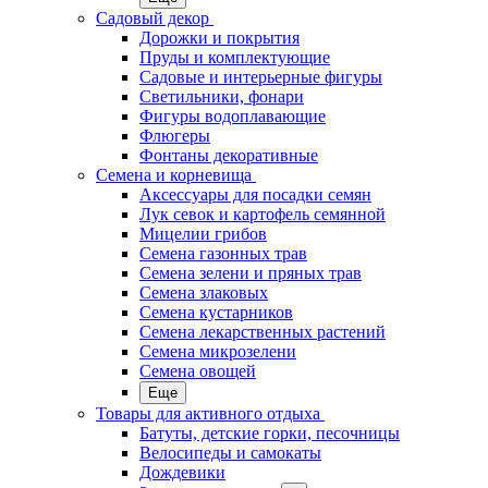
Садовый декор
Дорожки и покрытия
Пруды и комплектующие
Садовые и интерьерные фигуры
Светильники, фонари
Фигуры водоплавающие
Флюгеры
Фонтаны декоративные
Семена и корневища
Аксессуары для посадки семян
Лук севок и картофель семянной
Мицелии грибов
Семена газонных трав
Семена зелени и пряных трав
Семена злаковых
Семена кустарников
Семена лекарственных растений
Семена микрозелени
Семена овощей
Еще
Товары для активного отдыха
Батуты, детские горки, песочницы
Велосипеды и самокаты
Дождевики