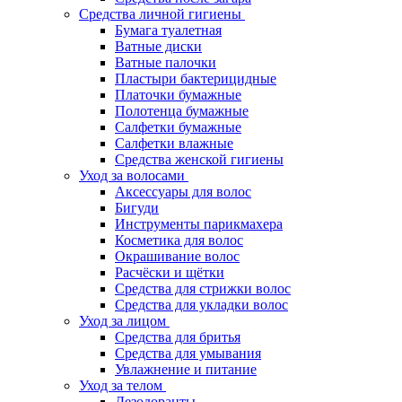
Средства личной гигиены
Бумага туалетная
Ватные диски
Ватные палочки
Пластыри бактерицидные
Платочки бумажные
Полотенца бумажные
Салфетки бумажные
Салфетки влажные
Средства женской гигиены
Уход за волосами
Аксессуары для волос
Бигуди
Инструменты парикмахера
Косметика для волос
Окрашивание волос
Расчёски и щётки
Средства для стрижки волос
Средства для укладки волос
Уход за лицом
Средства для бритья
Средства для умывания
Увлажнение и питание
Уход за телом
Дезодоранты