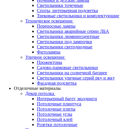
Ночники и детские лампы
Светильники точечные
Споты, интерьерная подсветка
Трековые светильники и комплектующие
Техническое освещение
Переносные лампы
Светильники аварийные серии ЛБА
Светильники люминесцентные
Светильники под лампочки
Светильники светодиодные
Фитолампы
Уличное освещение
Прожекторы
Садово-парковые светильники
Светильники на солнечной батарее
Светильники уличные серий рку и жку
Фасадная подсветка
Отделочные материалы
Декор потолка
Интерьерный багет, молдинги
Потолочные плинтуса
Потолочные плиты
Потолочные углы
Потолочный клей
Розетки потолочные