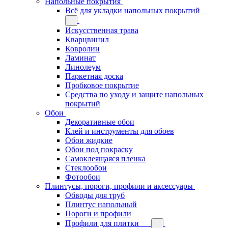
Напольные покрытия
Всё для укладки напольных покрытий
Искусственная трава
Кварцвинил
Ковролин
Ламинат
Линолеум
Паркетная доска
Пробковое покрытие
Средства по уходу и защите напольных
покрытий
Обои
Декоративные обои
Клей и инструменты для обоев
Обои жидкие
Обои под покраску
Самоклеящаяся пленка
Стеклообои
Фотообои
Плинтусы, пороги, профили и аксессуары
Обводы для труб
Плинтус напольный
Пороги и профили
Профили для плитки