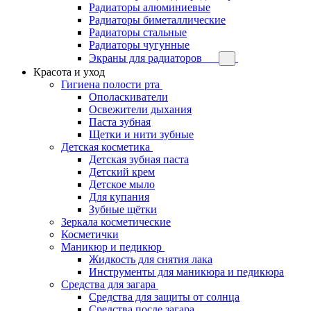
Радиаторы алюминиевые
Радиаторы биметаллические
Радиаторы стальные
Радиаторы чугунные
Экраны для радиаторов
Красота и уход
Гигиена полости рта
Ополаскиватели
Освежители дыхания
Паста зубная
Щетки и нити зубные
Детская косметика
Детская зубная паста
Детский крем
Детское мыло
Для купания
Зубные щётки
Зеркала косметические
Косметички
Маникюр и педикюр
Жидкость для снятия лака
Инструменты для маникюра и педикюра
Средства для загара
Средства для защиты от солнца
Средства после загара