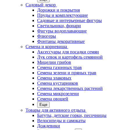
Садовый декор
Дорожки и покрытия
Пруды и комплектующие
Садовые и интерьерные фигуры
Светильники, фонари
Фигуры водоплавающие
Флюгеры
Фонтаны декоративные
Семена и корневища
Аксессуары для посадки семян
Лук севок и картофель семянной
Мицелии грибов
Семена газонных трав
Семена зелени и пряных трав
Семена злаковых
Семена кустарников
Семена лекарственных растений
Семена микрозелени
Семена овощей
Еще
Товары для активного отдыха
Батуты, детские горки, песочницы
Велосипеды и самокаты
Дождевики