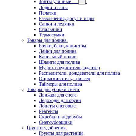
Зонты уличные
Лодки и сапы
Палатки
Развлечения, досуг и игры
Санки и ледянки
Спальники
Термосумки
Товары для полива
Бочки, баки, канистры
Лейки для полива
Капельный полив
Шланги для полива
Муфта, соединитель, адаптер
Распылители, дождеватели для полива
Опрыскиватель, триггер
Таймеры для полива
Товары для уборки снега
Движки для снега
Ледоходы для обуви
Лопаты снеговые
Реагенты
Скребки и ледорубы
Снегоуборщики
Грунт и удобрения
Грунты для растений