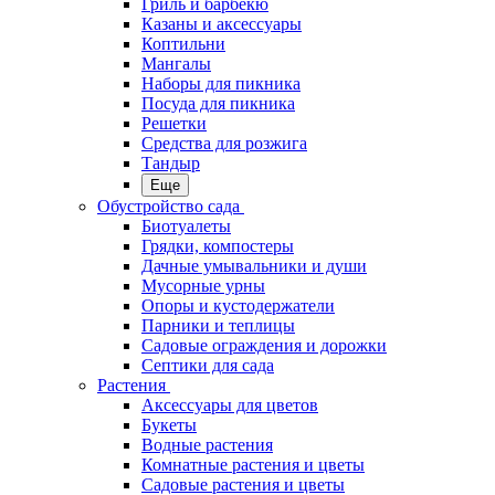
Гриль и барбекю
Казаны и аксессуары
Коптильни
Мангалы
Наборы для пикника
Посуда для пикника
Решетки
Средства для розжига
Тандыр
Еще
Обустройство сада
Биотуалеты
Грядки, компостеры
Дачные умывальники и души
Мусорные урны
Опоры и кустодержатели
Парники и теплицы
Садовые ограждения и дорожки
Септики для сада
Растения
Аксессуары для цветов
Букеты
Водные растения
Комнатные растения и цветы
Садовые растения и цветы