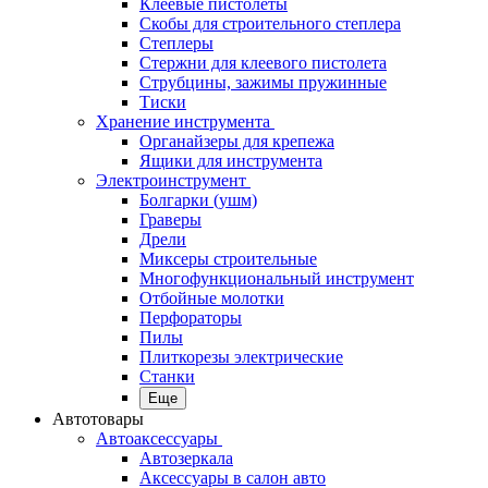
Клеевые пистолеты
Скобы для строительного степлера
Степлеры
Стержни для клеевого пистолета
Струбцины, зажимы пружинные
Тиски
Хранение инструмента
Органайзеры для крепежа
Ящики для инструмента
Электроинструмент
Болгарки (ушм)
Граверы
Дрели
Миксеры строительные
Многофункциональный инструмент
Отбойные молотки
Перфораторы
Пилы
Плиткорезы электрические
Станки
Еще
Автотовары
Автоаксессуары
Автозеркала
Аксессуары в салон авто