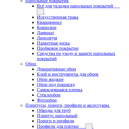
Напольные покрытия
Всё для укладки напольных покрытий
Искусственная трава
Кварцвинил
Ковролин
Ламинат
Линолеум
Паркетная доска
Пробковое покрытие
Средства по уходу и защите напольных
покрытий
Обои
Декоративные обои
Клей и инструменты для обоев
Обои жидкие
Обои под покраску
Самоклеящаяся пленка
Стеклообои
Фотообои
Плинтусы, пороги, профили и аксессуары
Обводы для труб
Плинтус напольный
Пороги и профили
Профили для плитки