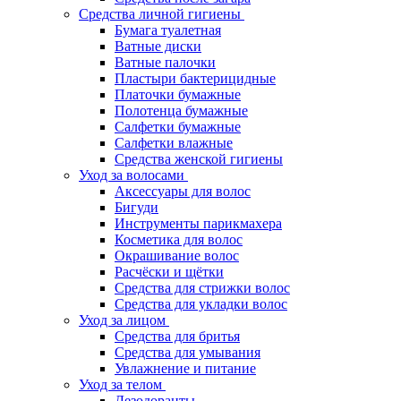
Средства личной гигиены
Бумага туалетная
Ватные диски
Ватные палочки
Пластыри бактерицидные
Платочки бумажные
Полотенца бумажные
Салфетки бумажные
Салфетки влажные
Средства женской гигиены
Уход за волосами
Аксессуары для волос
Бигуди
Инструменты парикмахера
Косметика для волос
Окрашивание волос
Расчёски и щётки
Средства для стрижки волос
Средства для укладки волос
Уход за лицом
Средства для бритья
Средства для умывания
Увлажнение и питание
Уход за телом
Дезодоранты