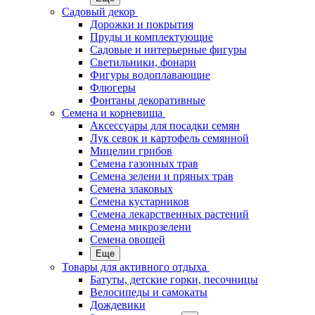
Садовый декор
Дорожки и покрытия
Пруды и комплектующие
Садовые и интерьерные фигуры
Светильники, фонари
Фигуры водоплавающие
Флюгеры
Фонтаны декоративные
Семена и корневища
Аксессуары для посадки семян
Лук севок и картофель семянной
Мицелии грибов
Семена газонных трав
Семена зелени и пряных трав
Семена злаковых
Семена кустарников
Семена лекарственных растений
Семена микрозелени
Семена овощей
Еще
Товары для активного отдыха
Батуты, детские горки, песочницы
Велосипеды и самокаты
Дождевики