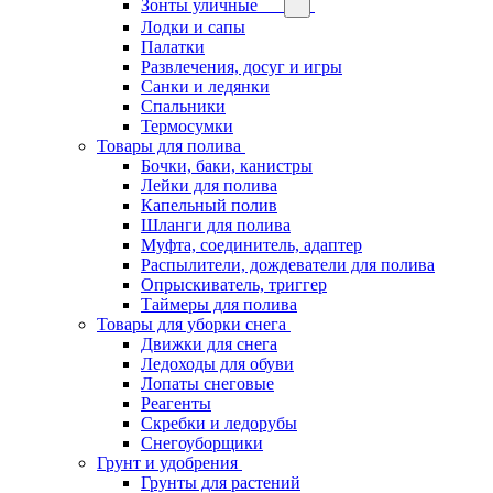
Зонты уличные
Лодки и сапы
Палатки
Развлечения, досуг и игры
Санки и ледянки
Спальники
Термосумки
Товары для полива
Бочки, баки, канистры
Лейки для полива
Капельный полив
Шланги для полива
Муфта, соединитель, адаптер
Распылители, дождеватели для полива
Опрыскиватель, триггер
Таймеры для полива
Товары для уборки снега
Движки для снега
Ледоходы для обуви
Лопаты снеговые
Реагенты
Скребки и ледорубы
Снегоуборщики
Грунт и удобрения
Грунты для растений