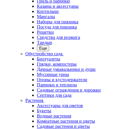
Гриль и барбекю
Казаны и аксессуары
Коптильни
Мангалы
Наборы для пикника
Посуда для пикника
Решетки
Средства для розжига
Тандыр
Еще
Обустройство сада
Биотуалеты
Грядки, компостеры
Дачные умывальники и души
Мусорные урны
Опоры и кустодержатели
Парники и теплицы
Садовые ограждения и дорожки
Септики для сада
Растения
Аксессуары для цветов
Букеты
Водные растения
Комнатные растения и цветы
Садовые растения и цветы