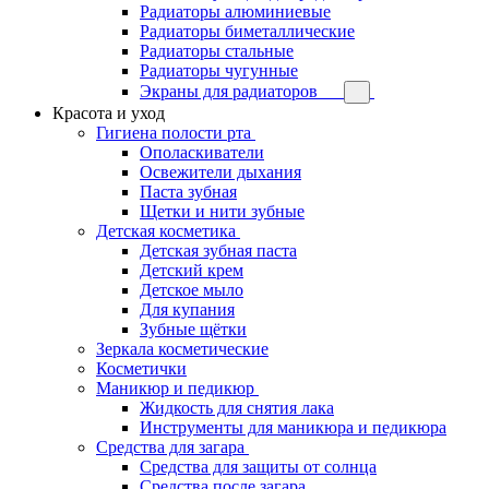
Радиаторы алюминиевые
Радиаторы биметаллические
Радиаторы стальные
Радиаторы чугунные
Экраны для радиаторов
Красота и уход
Гигиена полости рта
Ополаскиватели
Освежители дыхания
Паста зубная
Щетки и нити зубные
Детская косметика
Детская зубная паста
Детский крем
Детское мыло
Для купания
Зубные щётки
Зеркала косметические
Косметички
Маникюр и педикюр
Жидкость для снятия лака
Инструменты для маникюра и педикюра
Средства для загара
Средства для защиты от солнца
Средства после загара