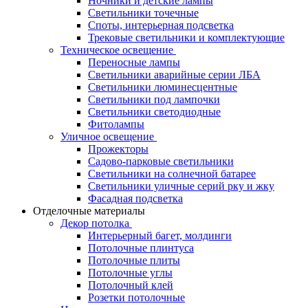
Ночники и детские лампы
Светильники точечные
Споты, интерьерная подсветка
Трековые светильники и комплектующие
Техническое освещение
Переносные лампы
Светильники аварийные серии ЛБА
Светильники люминесцентные
Светильники под лампочки
Светильники светодиодные
Фитолампы
Уличное освещение
Прожекторы
Садово-парковые светильники
Светильники на солнечной батарее
Светильники уличные серий рку и жку
Фасадная подсветка
Отделочные материалы
Декор потолка
Интерьерный багет, молдинги
Потолочные плинтуса
Потолочные плиты
Потолочные углы
Потолочный клей
Розетки потолочные