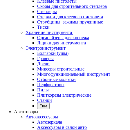
Клеевые пистолеты
Скобы для строительного степлера
Степлеры
Стержни для клеевого пистолета
Струбцины, зажимы пружинные
Тиски
Хранение инструмента
Органайзеры для крепежа
Ящики для инструмента
Электроинструмент
Болгарки (ушм)
Граверы
Дрели
Миксеры строительные
Многофункциональный инструмент
Отбойные молотки
Перфораторы
Пилы
Плиткорезы электрические
Станки
Еще
Автотовары
Автоаксессуары
Автозеркала
Аксессуары в салон авто