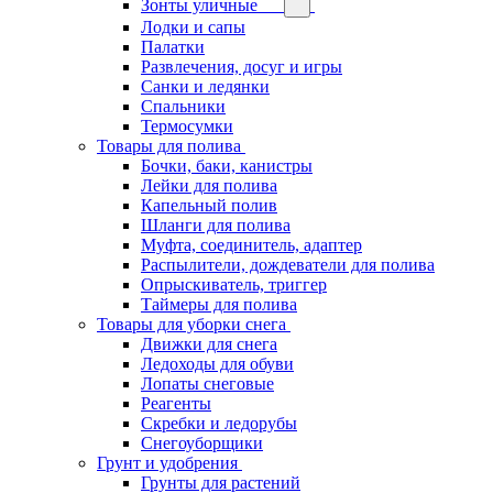
Зонты уличные
Лодки и сапы
Палатки
Развлечения, досуг и игры
Санки и ледянки
Спальники
Термосумки
Товары для полива
Бочки, баки, канистры
Лейки для полива
Капельный полив
Шланги для полива
Муфта, соединитель, адаптер
Распылители, дождеватели для полива
Опрыскиватель, триггер
Таймеры для полива
Товары для уборки снега
Движки для снега
Ледоходы для обуви
Лопаты снеговые
Реагенты
Скребки и ледорубы
Снегоуборщики
Грунт и удобрения
Грунты для растений