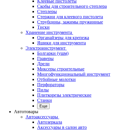
Клеевые пистолеты
Скобы для строительного степлера
Степлеры
Стержни для клеевого пистолета
Струбцины, зажимы пружинные
Тиски
Хранение инструмента
Органайзеры для крепежа
Ящики для инструмента
Электроинструмент
Болгарки (ушм)
Граверы
Дрели
Миксеры строительные
Многофункциональный инструмент
Отбойные молотки
Перфораторы
Пилы
Плиткорезы электрические
Станки
Еще
Автотовары
Автоаксессуары
Автозеркала
Аксессуары в салон авто