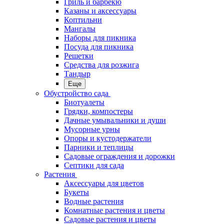
Гриль и барбекю
Казаны и аксессуары
Коптильни
Мангалы
Наборы для пикника
Посуда для пикника
Решетки
Средства для розжига
Тандыр
Еще
Обустройство сада
Биотуалеты
Грядки, компостеры
Дачные умывальники и души
Мусорные урны
Опоры и кустодержатели
Парники и теплицы
Садовые ограждения и дорожки
Септики для сада
Растения
Аксессуары для цветов
Букеты
Водные растения
Комнатные растения и цветы
Садовые растения и цветы