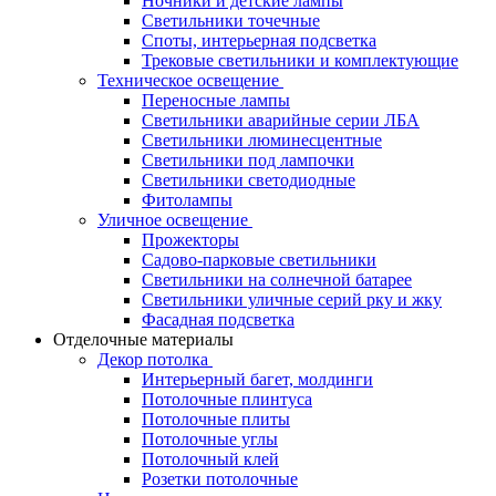
Ночники и детские лампы
Светильники точечные
Споты, интерьерная подсветка
Трековые светильники и комплектующие
Техническое освещение
Переносные лампы
Светильники аварийные серии ЛБА
Светильники люминесцентные
Светильники под лампочки
Светильники светодиодные
Фитолампы
Уличное освещение
Прожекторы
Садово-парковые светильники
Светильники на солнечной батарее
Светильники уличные серий рку и жку
Фасадная подсветка
Отделочные материалы
Декор потолка
Интерьерный багет, молдинги
Потолочные плинтуса
Потолочные плиты
Потолочные углы
Потолочный клей
Розетки потолочные