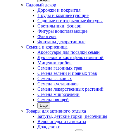
Садовый декор
Дорожки и покрытия
Пруды и комплектующие
Садовые и интерьерные фигуры
Светильники, фонари
Фигуры водоплавающие
Флюгеры
Фонтаны декоративные
Семена и корневища
Аксессуары для посадки семян
Лук севок и картофель семянной
Мицелии грибов
Семена газонных трав
Семена зелени и пряных трав
Семена злаковых
Семена кустарников
Семена лекарственных растений
Семена микрозелени
Семена овощей
Еще
Товары для активного отдыха
Батуты, детские горки, песочницы
Велосипеды и самокаты
Дождевики