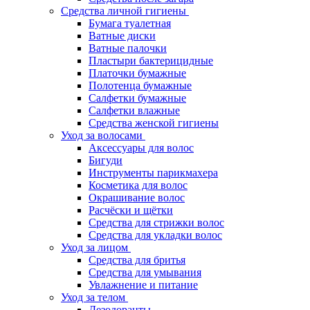
Средства личной гигиены
Бумага туалетная
Ватные диски
Ватные палочки
Пластыри бактерицидные
Платочки бумажные
Полотенца бумажные
Салфетки бумажные
Салфетки влажные
Средства женской гигиены
Уход за волосами
Аксессуары для волос
Бигуди
Инструменты парикмахера
Косметика для волос
Окрашивание волос
Расчёски и щётки
Средства для стрижки волос
Средства для укладки волос
Уход за лицом
Средства для бритья
Средства для умывания
Увлажнение и питание
Уход за телом
Дезодоранты