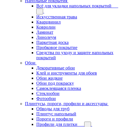
Напольные покрытия
Всё для укладки напольных покрытий
Искусственная трава
Кварцвинил
Ковролин
Ламинат
Линолеум
Паркетная доска
Пробковое покрытие
Средства по уходу и защите напольных
покрытий
Обои
Декоративные обои
Клей и инструменты для обоев
Обои жидкие
Обои под покраску
Самоклеящаяся пленка
Стеклообои
Фотообои
Плинтусы, пороги, профили и аксессуары
Обводы для труб
Плинтус напольный
Пороги и профили
Профили для плитки