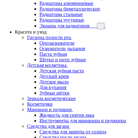
Радиаторы алюминиевые
Радиаторы биметаллические
Радиаторы стальные
Радиаторы чугунные
Экраны для радиаторов
Красота и уход
Гигиена полости рта
Ополаскиватели
Освежители дыхания
Паста зубная
Щетки и нити зубные
Детская косметика
Детская зубная паста
Детский крем
Детское мыло
Для купания
Зубные щётки
Зеркала косметические
Косметички
Маникюр и педикюр
Жидкость для снятия лака
Инструменты для маникюра и педикюра
Средства для загара
Средства для защиты от солнца
Средства после загара