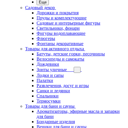
Еще
Садовый декор
Дорожки и покрытия
Пруды и комплектующие
Садовые и интерьерные фигуры
Светильники, фонари
Фигуры водоплавающие
Флюгеры
Фонтаны декоративные
Товары для активного отдыха
Батуты, детские горки, песочницы
Велосипеды и самокаты
Дождевики
Зонты уличные
Лодки и сапы
Палатки
Развлечения, досуг и игры
Санки и ледянки
Спальники
Термосумки
Товары для бани и сауны
Ароматизаторы, эфирные масла и запарки
для бани
Бондарные изделия
Веники для бани и сауны