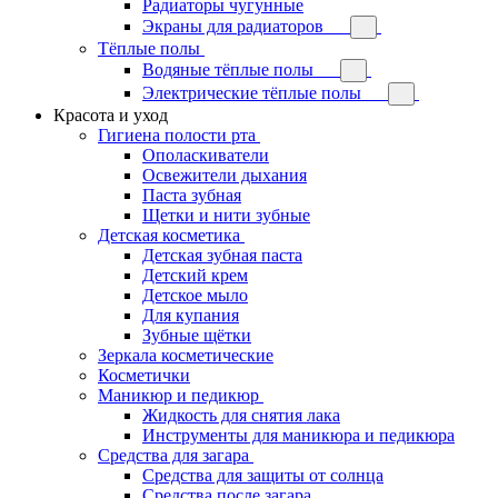
Радиаторы чугунные
Экраны для радиаторов
Тёплые полы
Водяные тёплые полы
Электрические тёплые полы
Красота и уход
Гигиена полости рта
Ополаскиватели
Освежители дыхания
Паста зубная
Щетки и нити зубные
Детская косметика
Детская зубная паста
Детский крем
Детское мыло
Для купания
Зубные щётки
Зеркала косметические
Косметички
Маникюр и педикюр
Жидкость для снятия лака
Инструменты для маникюра и педикюра
Средства для загара
Средства для защиты от солнца
Средства после загара