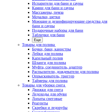
Испарители для бани и сауны
Камни для бани и сауны
Массажеры, пемза
Мочалки, щетки
Моющие и дезинфицирующие средства для
бани и сауны
Подарочные наборы для бани
Таблички для бани
Еще
Товары для полива
Бочки, баки, канистры
Лейки для полива
Капельный полив
Шланги для полива
Муфта, соединитель, адаптер
Распылители, дождеватели для полива
Опрыскиватель, триггер
Таймеры для полива
Товары для уборки снега
Движки для снега
Ледоходы для обуви
Лопаты снеговые
Реагенты
Скребки и ледорубы