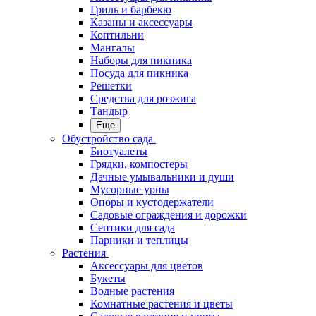
Гриль и барбекю
Казаны и аксессуары
Коптильни
Мангалы
Наборы для пикника
Посуда для пикника
Решетки
Средства для розжига
Тандыр
Еще
Обустройство сада
Биотуалеты
Грядки, компостеры
Дачные умывальники и души
Мусорные урны
Опоры и кустодержатели
Садовые ограждения и дорожки
Септики для сада
Парники и теплицы
Растения
Аксессуары для цветов
Букеты
Водные растения
Комнатные растения и цветы