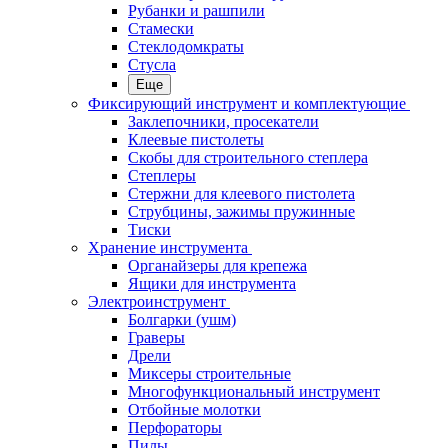
Рубанки и рашпили
Стамески
Стеклодомкраты
Стусла
Еще
Фиксирующий инструмент и комплектующие
Заклепочники, просекатели
Клеевые пистолеты
Скобы для строительного степлера
Степлеры
Стержни для клеевого пистолета
Струбцины, зажимы пружинные
Тиски
Хранение инструмента
Органайзеры для крепежа
Ящики для инструмента
Электроинструмент
Болгарки (ушм)
Граверы
Дрели
Миксеры строительные
Многофункциональный инструмент
Отбойные молотки
Перфораторы
Пилы