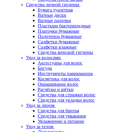
Средства личной гигиены
Бумага туалетная
Ватные диски
Ватные палочки
Пластыри бактерицидные
Платочки бумажные
Полотенца бумажные
Салфетки бумажные
Салфетки влажные
Средства женской гигиены
Уход за волосами
Аксессуары для волос
Бигуди
Инструменты парикмахера
Косметика для волос
Окрашивание волос
Расчёски и щётки
Средства для стрижки волос
Средства для укладки волос
Уход за лицом
Средства для бритья
Средства для умывания
Увлажнение и питание
Уход за телом
Дезодоранты