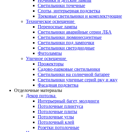
Ночники и детские лампы
Светильники точечные
Споты, интерьерная подсветка
Трековые светильники и комплектующие
Техническое освещение
Переносные лампы
Светильники аварийные серии ЛБА
Светильники люминесцентные
Светильники под лампочки
Светильники светодиодные
Фитолампы
Уличное освещение
Прожекторы
Садово-парковые светильники
Светильники на солнечной батарее
Светильники уличные серий рку и жку
Фасадная подсветка
Отделочные материалы
Декор потолка
Интерьерный багет, молдинги
Потолочные плинтуса
Потолочные плиты
Потолочные углы
Потолочный клей
Розетки потолочные