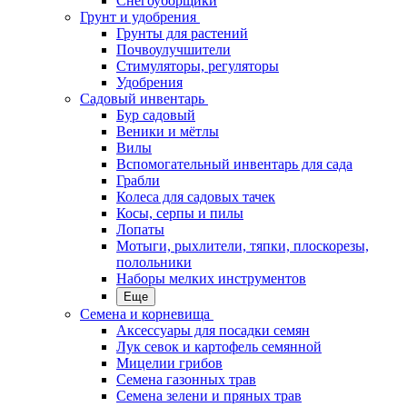
Снегоуборщики
Грунт и удобрения
Грунты для растений
Почвоулучшители
Стимуляторы, регуляторы
Удобрения
Садовый инвентарь
Бур садовый
Веники и мётлы
Вилы
Вспомогательный инвентарь для сада
Грабли
Колеса для садовых тачек
Косы, серпы и пилы
Лопаты
Мотыги, рыхлители, тяпки, плоскорезы,
полольники
Наборы мелких инструментов
Еще
Семена и корневища
Аксессуары для посадки семян
Лук севок и картофель семянной
Мицелии грибов
Семена газонных трав
Семена зелени и пряных трав