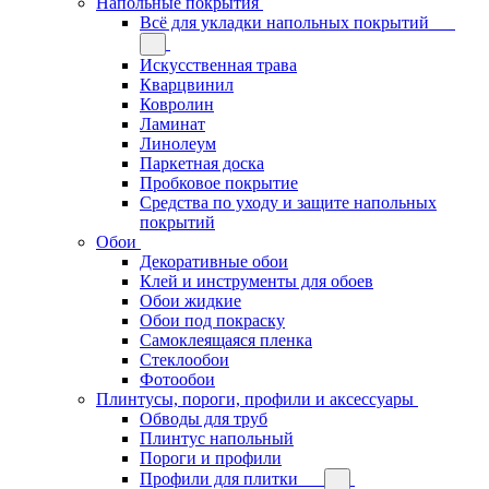
Напольные покрытия
Всё для укладки напольных покрытий
Искусственная трава
Кварцвинил
Ковролин
Ламинат
Линолеум
Паркетная доска
Пробковое покрытие
Средства по уходу и защите напольных
покрытий
Обои
Декоративные обои
Клей и инструменты для обоев
Обои жидкие
Обои под покраску
Самоклеящаяся пленка
Стеклообои
Фотообои
Плинтусы, пороги, профили и аксессуары
Обводы для труб
Плинтус напольный
Пороги и профили
Профили для плитки