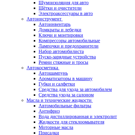
Шумоизоляция для авто
Щётки и очистители
Электроаксессуары в авто
Автоинструмент
Автоинвентарь
Домкраты и лебедки
Ключи и монтировки
Компрессоры автомобильные
Лампочки и предохранители
Набор автомобилиста
Пуско-зарядные устройства
Ремни стяжные и тросы
Автокосметика
Автошампунь
Ароматизаторы в машину
Губки и салфетки
Средства для ухода за автомобилем
Средства ухода за салоном
Масла и технические жидкости
Автомобильные фильтры
Антифриз
Вода дистиллированная и электролит
Жидкости для стеклоомывателя
Моторные масла
Присадки