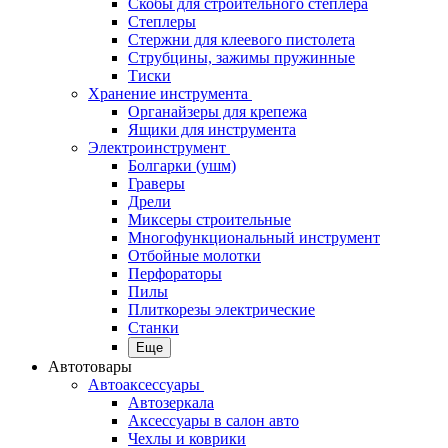
Скобы для строительного степлера
Степлеры
Стержни для клеевого пистолета
Струбцины, зажимы пружинные
Тиски
Хранение инструмента
Органайзеры для крепежа
Ящики для инструмента
Электроинструмент
Болгарки (ушм)
Граверы
Дрели
Миксеры строительные
Многофункциональный инструмент
Отбойные молотки
Перфораторы
Пилы
Плиткорезы электрические
Станки
Еще
Автотовары
Автоаксессуары
Автозеркала
Аксессуары в салон авто
Чехлы и коврики