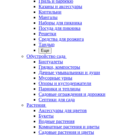
Гриль и барбекю
Казаны и аксессуары
Коптильни
Мангалы
Наборы для пикника
Посуда для пикника
Решетки
Средства для розжига
Тандыр
Еще
Обустройство сада
Биотуалеты
Грядки, компостеры
Дачные умывальники и души
Мусорные урны
Опоры и кустодержатели
Парники и теплицы
Садовые ограждения и дорожки
Септики для сада
Растения
Аксессуары для цветов
Букеты
Водные растения
Комнатные растения и цветы
Садовые растения и цветы