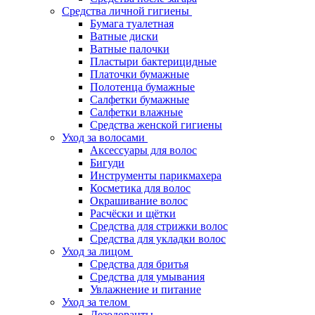
Средства личной гигиены
Бумага туалетная
Ватные диски
Ватные палочки
Пластыри бактерицидные
Платочки бумажные
Полотенца бумажные
Салфетки бумажные
Салфетки влажные
Средства женской гигиены
Уход за волосами
Аксессуары для волос
Бигуди
Инструменты парикмахера
Косметика для волос
Окрашивание волос
Расчёски и щётки
Средства для стрижки волос
Средства для укладки волос
Уход за лицом
Средства для бритья
Средства для умывания
Увлажнение и питание
Уход за телом
Дезодоранты