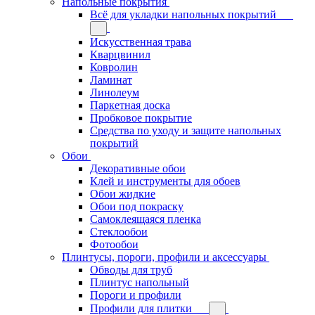
Напольные покрытия
Всё для укладки напольных покрытий
Искусственная трава
Кварцвинил
Ковролин
Ламинат
Линолеум
Паркетная доска
Пробковое покрытие
Средства по уходу и защите напольных
покрытий
Обои
Декоративные обои
Клей и инструменты для обоев
Обои жидкие
Обои под покраску
Самоклеящаяся пленка
Стеклообои
Фотообои
Плинтусы, пороги, профили и аксессуары
Обводы для труб
Плинтус напольный
Пороги и профили
Профили для плитки