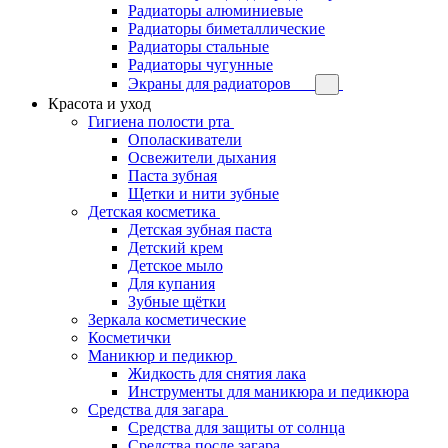
Радиаторы алюминиевые
Радиаторы биметаллические
Радиаторы стальные
Радиаторы чугунные
Экраны для радиаторов
Красота и уход
Гигиена полости рта
Ополаскиватели
Освежители дыхания
Паста зубная
Щетки и нити зубные
Детская косметика
Детская зубная паста
Детский крем
Детское мыло
Для купания
Зубные щётки
Зеркала косметические
Косметички
Маникюр и педикюр
Жидкость для снятия лака
Инструменты для маникюра и педикюра
Средства для загара
Средства для защиты от солнца
Средства после загара