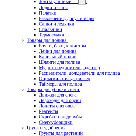
Зонты уличные
Лодки и сапы
Палатки
Развлечения, досуг и игры
Санки и ледянки
Спальники
Термосумки
Товары для полива
Бочки, баки, канистры
Лейки для полива
Капельный полив
Шланги для полива
Муфта, соединитель, адаптер
Распылители, дождеватели для полива
Опрыскиватель, триггер
Таймеры для полива
Товары для уборки снега
Движки для снега
Ледоходы для обуви
Лопаты снеговые
Реагенты
Скребки и ледорубы
Снегоуборщики
Грунт и удобрения
Грунты для растений