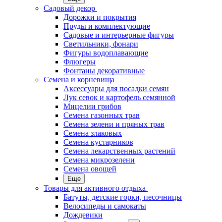
Садовый декор
Дорожки и покрытия
Пруды и комплектующие
Садовые и интерьерные фигуры
Светильники, фонари
Фигуры водоплавающие
Флюгеры
Фонтаны декоративные
Семена и корневища
Аксессуары для посадки семян
Лук севок и картофель семянной
Мицелии грибов
Семена газонных трав
Семена зелени и пряных трав
Семена злаковых
Семена кустарников
Семена лекарственных растений
Семена микрозелени
Семена овощей
Еще
Товары для активного отдыха
Батуты, детские горки, песочницы
Велосипеды и самокаты
Дождевики