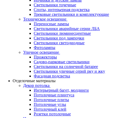
Ночники и детские лампы
Светильники точечные
Споты, интерьерная подсветка
Трековые светильники и комплектующие
Техническое освещение
Переносные лампы
Светильники аварийные серии ЛБА
Светильники люминесцентные
Светильники под лампочки
Светильники светодиодные
Фитолампы
Уличное освещение
Прожекторы
Садово-парковые светильники
Светильники на солнечной батарее
Светильники уличные серий рку и жку
Фасадная подсветка
Отделочные материалы
Декор потолка
Интерьерный багет, молдинги
Потолочные плинтуса
Потолочные плиты
Потолочные углы
Потолочный клей
Розетки потолочные