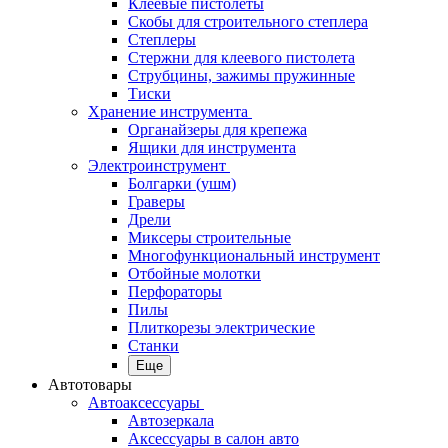
Клеевые пистолеты
Скобы для строительного степлера
Степлеры
Стержни для клеевого пистолета
Струбцины, зажимы пружинные
Тиски
Хранение инструмента
Органайзеры для крепежа
Ящики для инструмента
Электроинструмент
Болгарки (ушм)
Граверы
Дрели
Миксеры строительные
Многофункциональный инструмент
Отбойные молотки
Перфораторы
Пилы
Плиткорезы электрические
Станки
Еще
Автотовары
Автоаксессуары
Автозеркала
Аксессуары в салон авто