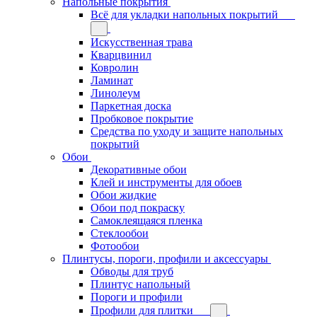
Напольные покрытия
Всё для укладки напольных покрытий
Искусственная трава
Кварцвинил
Ковролин
Ламинат
Линолеум
Паркетная доска
Пробковое покрытие
Средства по уходу и защите напольных
покрытий
Обои
Декоративные обои
Клей и инструменты для обоев
Обои жидкие
Обои под покраску
Самоклеящаяся пленка
Стеклообои
Фотообои
Плинтусы, пороги, профили и аксессуары
Обводы для труб
Плинтус напольный
Пороги и профили
Профили для плитки