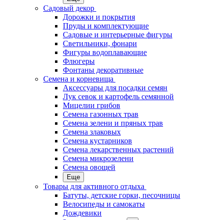
Садовый декор
Дорожки и покрытия
Пруды и комплектующие
Садовые и интерьерные фигуры
Светильники, фонари
Фигуры водоплавающие
Флюгеры
Фонтаны декоративные
Семена и корневища
Аксессуары для посадки семян
Лук севок и картофель семянной
Мицелии грибов
Семена газонных трав
Семена зелени и пряных трав
Семена злаковых
Семена кустарников
Семена лекарственных растений
Семена микрозелени
Семена овощей
Еще
Товары для активного отдыха
Батуты, детские горки, песочницы
Велосипеды и самокаты
Дождевики