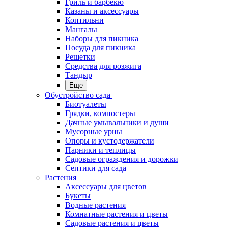
Гриль и барбекю
Казаны и аксессуары
Коптильни
Мангалы
Наборы для пикника
Посуда для пикника
Решетки
Средства для розжига
Тандыр
Еще
Обустройство сада
Биотуалеты
Грядки, компостеры
Дачные умывальники и души
Мусорные урны
Опоры и кустодержатели
Парники и теплицы
Садовые ограждения и дорожки
Септики для сада
Растения
Аксессуары для цветов
Букеты
Водные растения
Комнатные растения и цветы
Садовые растения и цветы