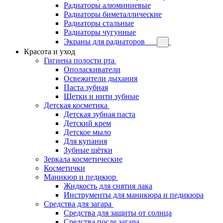
Радиаторы алюминиевые
Радиаторы биметаллические
Радиаторы стальные
Радиаторы чугунные
Экраны для радиаторов
Красота и уход
Гигиена полости рта
Ополаскиватели
Освежители дыхания
Паста зубная
Щетки и нити зубные
Детская косметика
Детская зубная паста
Детский крем
Детское мыло
Для купания
Зубные щётки
Зеркала косметические
Косметички
Маникюр и педикюр
Жидкость для снятия лака
Инструменты для маникюра и педикюра
Средства для загара
Средства для защиты от солнца
Средства после загара