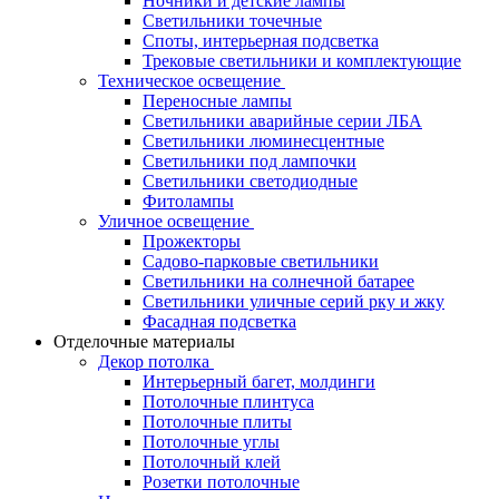
Ночники и детские лампы
Светильники точечные
Споты, интерьерная подсветка
Трековые светильники и комплектующие
Техническое освещение
Переносные лампы
Светильники аварийные серии ЛБА
Светильники люминесцентные
Светильники под лампочки
Светильники светодиодные
Фитолампы
Уличное освещение
Прожекторы
Садово-парковые светильники
Светильники на солнечной батарее
Светильники уличные серий рку и жку
Фасадная подсветка
Отделочные материалы
Декор потолка
Интерьерный багет, молдинги
Потолочные плинтуса
Потолочные плиты
Потолочные углы
Потолочный клей
Розетки потолочные