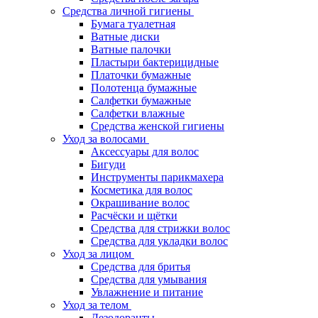
Средства личной гигиены
Бумага туалетная
Ватные диски
Ватные палочки
Пластыри бактерицидные
Платочки бумажные
Полотенца бумажные
Салфетки бумажные
Салфетки влажные
Средства женской гигиены
Уход за волосами
Аксессуары для волос
Бигуди
Инструменты парикмахера
Косметика для волос
Окрашивание волос
Расчёски и щётки
Средства для стрижки волос
Средства для укладки волос
Уход за лицом
Средства для бритья
Средства для умывания
Увлажнение и питание
Уход за телом
Дезодоранты