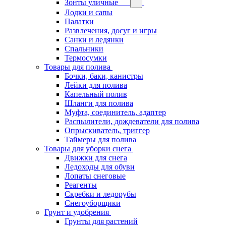
Зонты уличные
Лодки и сапы
Палатки
Развлечения, досуг и игры
Санки и ледянки
Спальники
Термосумки
Товары для полива
Бочки, баки, канистры
Лейки для полива
Капельный полив
Шланги для полива
Муфта, соединитель, адаптер
Распылители, дождеватели для полива
Опрыскиватель, триггер
Таймеры для полива
Товары для уборки снега
Движки для снега
Ледоходы для обуви
Лопаты снеговые
Реагенты
Скребки и ледорубы
Снегоуборщики
Грунт и удобрения
Грунты для растений