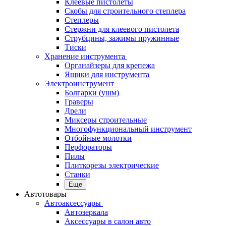
Клеевые пистолеты
Скобы для строительного степлера
Степлеры
Стержни для клеевого пистолета
Струбцины, зажимы пружинные
Тиски
Хранение инструмента
Органайзеры для крепежа
Ящики для инструмента
Электроинструмент
Болгарки (ушм)
Граверы
Дрели
Миксеры строительные
Многофункциональный инструмент
Отбойные молотки
Перфораторы
Пилы
Плиткорезы электрические
Станки
Еще
Автотовары
Автоаксессуары
Автозеркала
Аксессуары в салон авто