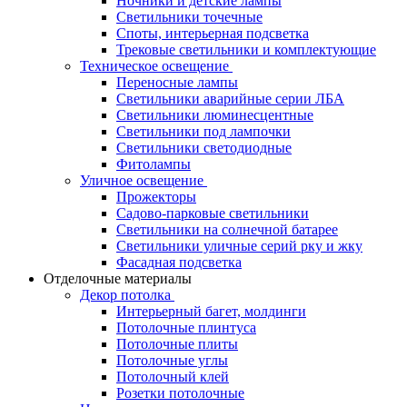
Ночники и детские лампы
Светильники точечные
Споты, интерьерная подсветка
Трековые светильники и комплектующие
Техническое освещение
Переносные лампы
Светильники аварийные серии ЛБА
Светильники люминесцентные
Светильники под лампочки
Светильники светодиодные
Фитолампы
Уличное освещение
Прожекторы
Садово-парковые светильники
Светильники на солнечной батарее
Светильники уличные серий рку и жку
Фасадная подсветка
Отделочные материалы
Декор потолка
Интерьерный багет, молдинги
Потолочные плинтуса
Потолочные плиты
Потолочные углы
Потолочный клей
Розетки потолочные