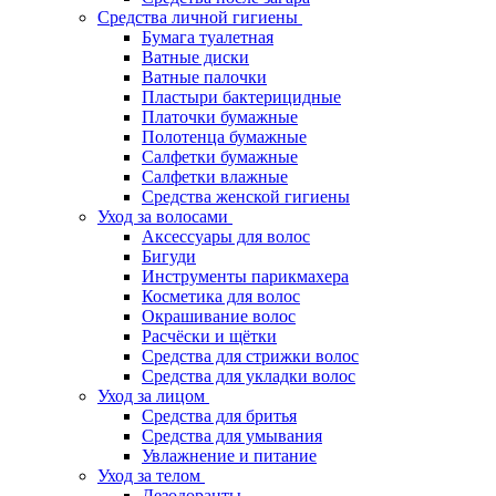
Средства личной гигиены
Бумага туалетная
Ватные диски
Ватные палочки
Пластыри бактерицидные
Платочки бумажные
Полотенца бумажные
Салфетки бумажные
Салфетки влажные
Средства женской гигиены
Уход за волосами
Аксессуары для волос
Бигуди
Инструменты парикмахера
Косметика для волос
Окрашивание волос
Расчёски и щётки
Средства для стрижки волос
Средства для укладки волос
Уход за лицом
Средства для бритья
Средства для умывания
Увлажнение и питание
Уход за телом
Дезодоранты