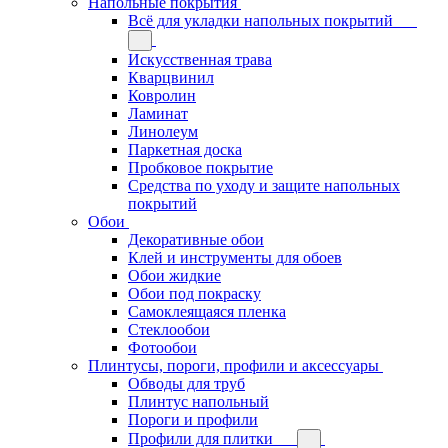
Напольные покрытия
Всё для укладки напольных покрытий
Искусственная трава
Кварцвинил
Ковролин
Ламинат
Линолеум
Паркетная доска
Пробковое покрытие
Средства по уходу и защите напольных
покрытий
Обои
Декоративные обои
Клей и инструменты для обоев
Обои жидкие
Обои под покраску
Самоклеящаяся пленка
Стеклообои
Фотообои
Плинтусы, пороги, профили и аксессуары
Обводы для труб
Плинтус напольный
Пороги и профили
Профили для плитки