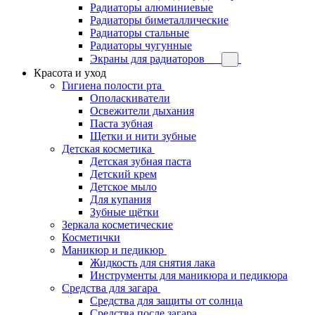
Радиаторы алюминиевые
Радиаторы биметаллические
Радиаторы стальные
Радиаторы чугунные
Экраны для радиаторов
Красота и уход
Гигиена полости рта
Ополаскиватели
Освежители дыхания
Паста зубная
Щетки и нити зубные
Детская косметика
Детская зубная паста
Детский крем
Детское мыло
Для купания
Зубные щётки
Зеркала косметические
Косметички
Маникюр и педикюр
Жидкость для снятия лака
Инструменты для маникюра и педикюра
Средства для загара
Средства для защиты от солнца
Средства после загара