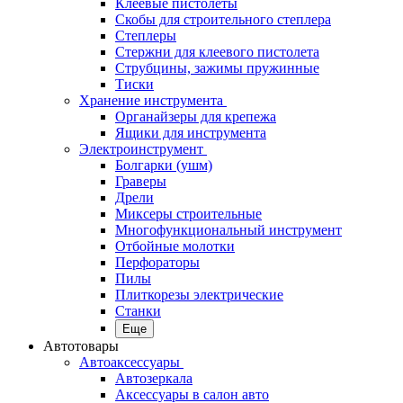
Клеевые пистолеты
Скобы для строительного степлера
Степлеры
Стержни для клеевого пистолета
Струбцины, зажимы пружинные
Тиски
Хранение инструмента
Органайзеры для крепежа
Ящики для инструмента
Электроинструмент
Болгарки (ушм)
Граверы
Дрели
Миксеры строительные
Многофункциональный инструмент
Отбойные молотки
Перфораторы
Пилы
Плиткорезы электрические
Станки
Еще
Автотовары
Автоаксессуары
Автозеркала
Аксессуары в салон авто