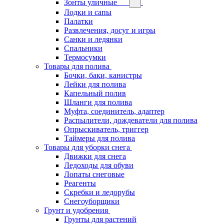
Зонты уличные
Лодки и сапы
Палатки
Развлечения, досуг и игры
Санки и ледянки
Спальники
Термосумки
Товары для полива
Бочки, баки, канистры
Лейки для полива
Капельный полив
Шланги для полива
Муфта, соединитель, адаптер
Распылители, дождеватели для полива
Опрыскиватель, триггер
Таймеры для полива
Товары для уборки снега
Движки для снега
Ледоходы для обуви
Лопаты снеговые
Реагенты
Скребки и ледорубы
Снегоуборщики
Грунт и удобрения
Грунты для растений