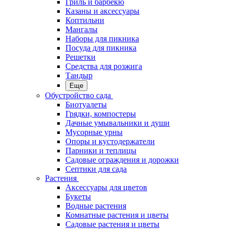
Гриль и барбекю
Казаны и аксессуары
Коптильни
Мангалы
Наборы для пикника
Посуда для пикника
Решетки
Средства для розжига
Тандыр
Еще
Обустройство сада
Биотуалеты
Грядки, компостеры
Дачные умывальники и души
Мусорные урны
Опоры и кустодержатели
Парники и теплицы
Садовые ограждения и дорожки
Септики для сада
Растения
Аксессуары для цветов
Букеты
Водные растения
Комнатные растения и цветы
Садовые растения и цветы