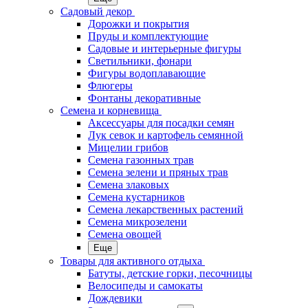
Садовый декор
Дорожки и покрытия
Пруды и комплектующие
Садовые и интерьерные фигуры
Светильники, фонари
Фигуры водоплавающие
Флюгеры
Фонтаны декоративные
Семена и корневища
Аксессуары для посадки семян
Лук севок и картофель семянной
Мицелии грибов
Семена газонных трав
Семена зелени и пряных трав
Семена злаковых
Семена кустарников
Семена лекарственных растений
Семена микрозелени
Семена овощей
Еще
Товары для активного отдыха
Батуты, детские горки, песочницы
Велосипеды и самокаты
Дождевики