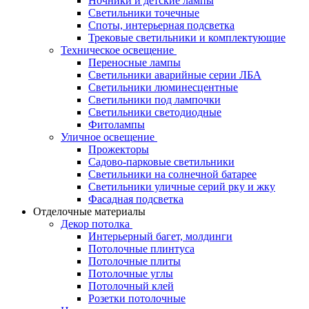
Ночники и детские лампы
Светильники точечные
Споты, интерьерная подсветка
Трековые светильники и комплектующие
Техническое освещение
Переносные лампы
Светильники аварийные серии ЛБА
Светильники люминесцентные
Светильники под лампочки
Светильники светодиодные
Фитолампы
Уличное освещение
Прожекторы
Садово-парковые светильники
Светильники на солнечной батарее
Светильники уличные серий рку и жку
Фасадная подсветка
Отделочные материалы
Декор потолка
Интерьерный багет, молдинги
Потолочные плинтуса
Потолочные плиты
Потолочные углы
Потолочный клей
Розетки потолочные