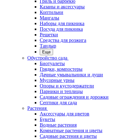
Гриль и барбекю
Казаны и аксессуары
Коптильни
Мангалы
Наборы для пикника
Посуда для пикника
Решетки
Средства для розжига
Тандыр
Еще
Обустройство сада
Биотуалеты
Грядки, компостеры
Дачные умывальники и души
Мусорные урны
Опоры и кустодержатели
Парники и теплицы
Садовые ограждения и дорожки
Септики для сада
Растения
Аксессуары для цветов
Букеты
Водные растения
Комнатные растения и цветы
Садовые растения и цветы