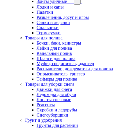
Зонты уличные
Лодки и сапы
Палатки
Развлечения, досуг и игры
Санки и ледянки
Спальники
Термосумки
Товары для полива
Бочки, баки, канистры
Лейки для полива
Капельный полив
Шланги для полива
Муфта, соединитель, адаптер
Распылители, дождеватели для полива
Опрыскиватель, триггер
Таймеры для полива
Товары для уборки снега
Движки для снега
Ледоходы для обуви
Лопаты снеговые
Реагенты
Скребки и ледорубы
Снегоуборщики
Грунт и удобрения
Грунты для растений