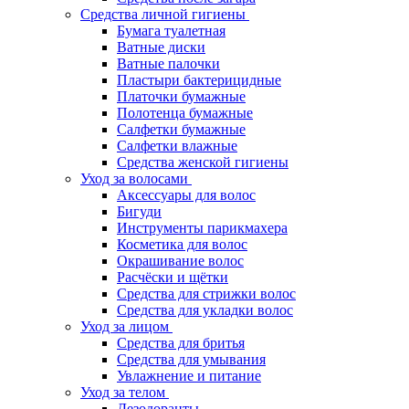
Средства личной гигиены
Бумага туалетная
Ватные диски
Ватные палочки
Пластыри бактерицидные
Платочки бумажные
Полотенца бумажные
Салфетки бумажные
Салфетки влажные
Средства женской гигиены
Уход за волосами
Аксессуары для волос
Бигуди
Инструменты парикмахера
Косметика для волос
Окрашивание волос
Расчёски и щётки
Средства для стрижки волос
Средства для укладки волос
Уход за лицом
Средства для бритья
Средства для умывания
Увлажнение и питание
Уход за телом
Дезодоранты