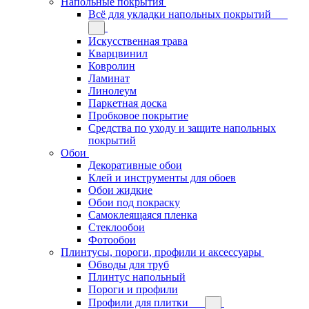
Напольные покрытия
Всё для укладки напольных покрытий
Искусственная трава
Кварцвинил
Ковролин
Ламинат
Линолеум
Паркетная доска
Пробковое покрытие
Средства по уходу и защите напольных
покрытий
Обои
Декоративные обои
Клей и инструменты для обоев
Обои жидкие
Обои под покраску
Самоклеящаяся пленка
Стеклообои
Фотообои
Плинтусы, пороги, профили и аксессуары
Обводы для труб
Плинтус напольный
Пороги и профили
Профили для плитки