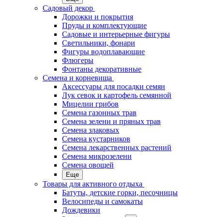
Садовый декор
Дорожки и покрытия
Пруды и комплектующие
Садовые и интерьерные фигуры
Светильники, фонари
Фигуры водоплавающие
Флюгеры
Фонтаны декоративные
Семена и корневища
Аксессуары для посадки семян
Лук севок и картофель семянной
Мицелии грибов
Семена газонных трав
Семена зелени и пряных трав
Семена злаковых
Семена кустарников
Семена лекарственных растений
Семена микрозелени
Семена овощей
Еще
Товары для активного отдыха
Батуты, детские горки, песочницы
Велосипеды и самокаты
Дождевики