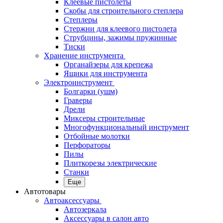
Клеевые пистолеты
Скобы для строительного степлера
Степлеры
Стержни для клеевого пистолета
Струбцины, зажимы пружинные
Тиски
Хранение инструмента
Органайзеры для крепежа
Ящики для инструмента
Электроинструмент
Болгарки (ушм)
Граверы
Дрели
Миксеры строительные
Многофункциональный инструмент
Отбойные молотки
Перфораторы
Пилы
Плиткорезы электрические
Станки
Еще
Автотовары
Автоаксессуары
Автозеркала
Аксессуары в салон авто