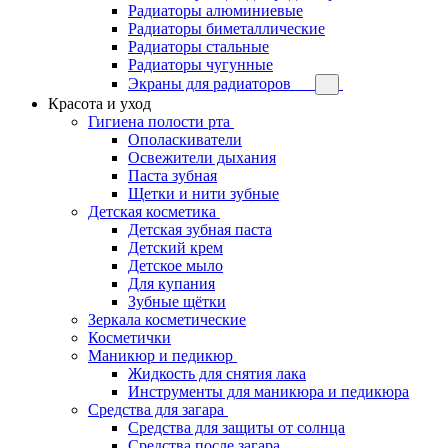
Радиаторы алюминиевые
Радиаторы биметаллические
Радиаторы стальные
Радиаторы чугунные
Экраны для радиаторов
Красота и уход
Гигиена полости рта
Ополаскиватели
Освежители дыхания
Паста зубная
Щетки и нити зубные
Детская косметика
Детская зубная паста
Детский крем
Детское мыло
Для купания
Зубные щётки
Зеркала косметические
Косметички
Маникюр и педикюр
Жидкость для снятия лака
Инструменты для маникюра и педикюра
Средства для загара
Средства для защиты от солнца
Средства после загара