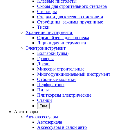
Клеевые пистолеты
Скобы для строительного степлера
Степлеры
Стержни для клеевого пистолета
Струбцины, зажимы пружинные
Тиски
Хранение инструмента
Органайзеры для крепежа
Ящики для инструмента
Электроинструмент
Болгарки (ушм)
Граверы
Дрели
Миксеры строительные
Многофункциональный инструмент
Отбойные молотки
Перфораторы
Пилы
Плиткорезы электрические
Станки
Еще
Автотовары
Автоаксессуары
Автозеркала
Аксессуары в салон авто