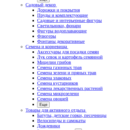
Садовый декор
Дорожки и покрытия
Пруды и комплектующие
Садовые и интерьерные фигуры
Светильники, фонари
Фигуры водоплавающие
Флюгеры
Фонтаны декоративные
Семена и корневища
Аксессуары для посадки семян
Лук севок и картофель семянной
Мицелии грибов
Семена газонных трав
Семена зелени и пряных трав
Семена злаковых
Семена кустарников
Семена лекарственных растений
Семена микрозелени
Семена овощей
Еще
Товары для активного отдыха
Батуты, детские горки, песочницы
Велосипеды и самокаты
Дождевики