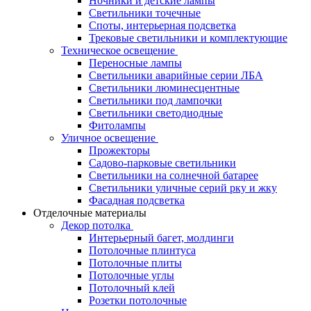
Ночники и детские лампы
Светильники точечные
Споты, интерьерная подсветка
Трековые светильники и комплектующие
Техническое освещение
Переносные лампы
Светильники аварийные серии ЛБА
Светильники люминесцентные
Светильники под лампочки
Светильники светодиодные
Фитолампы
Уличное освещение
Прожекторы
Садово-парковые светильники
Светильники на солнечной батарее
Светильники уличные серий рку и жку
Фасадная подсветка
Отделочные материалы
Декор потолка
Интерьерный багет, молдинги
Потолочные плинтуса
Потолочные плиты
Потолочные углы
Потолочный клей
Розетки потолочные