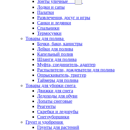
Зонты уличные
Лодки и сапы
Палатки
Развлечения, досуг и игры
Санки и ледянки
Спальники
Термосумки
Товары для полива
Бочки, баки, канистры
Лейки для полива
Капельный полив
Шланги для полива
Муфта, соединитель, адаптер
Распылители, дождеватели для полива
Опрыскиватель, триггер
Таймеры для полива
Товары для уборки снега
Движки для снега
Ледоходы для обуви
Лопаты снеговые
Реагенты
Скребки и ледорубы
Снегоуборщики
Грунт и удобрения
Грунты для растений