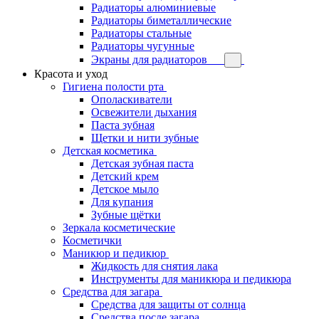
Радиаторы алюминиевые
Радиаторы биметаллические
Радиаторы стальные
Радиаторы чугунные
Экраны для радиаторов
Красота и уход
Гигиена полости рта
Ополаскиватели
Освежители дыхания
Паста зубная
Щетки и нити зубные
Детская косметика
Детская зубная паста
Детский крем
Детское мыло
Для купания
Зубные щётки
Зеркала косметические
Косметички
Маникюр и педикюр
Жидкость для снятия лака
Инструменты для маникюра и педикюра
Средства для загара
Средства для защиты от солнца
Средства после загара