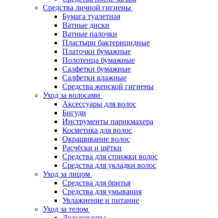
Средства личной гигиены
Бумага туалетная
Ватные диски
Ватные палочки
Пластыри бактерицидные
Платочки бумажные
Полотенца бумажные
Салфетки бумажные
Салфетки влажные
Средства женской гигиены
Уход за волосами
Аксессуары для волос
Бигуди
Инструменты парикмахера
Косметика для волос
Окрашивание волос
Расчёски и щётки
Средства для стрижки волос
Средства для укладки волос
Уход за лицом
Средства для бритья
Средства для умывания
Увлажнение и питание
Уход за телом
Дезодоранты