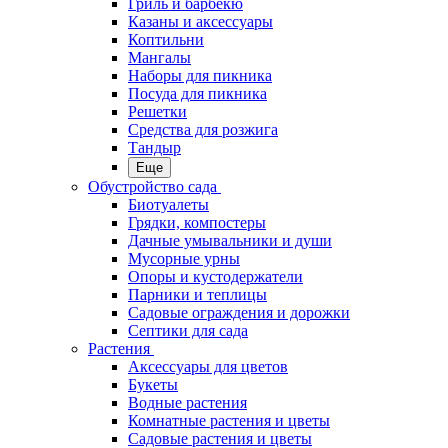
Гриль и барбекю
Казаны и аксессуары
Коптильни
Мангалы
Наборы для пикника
Посуда для пикника
Решетки
Средства для розжига
Тандыр
Еще
Обустройство сада
Биотуалеты
Грядки, компостеры
Дачные умывальники и души
Мусорные урны
Опоры и кустодержатели
Парники и теплицы
Садовые ограждения и дорожки
Септики для сада
Растения
Аксессуары для цветов
Букеты
Водные растения
Комнатные растения и цветы
Садовые растения и цветы