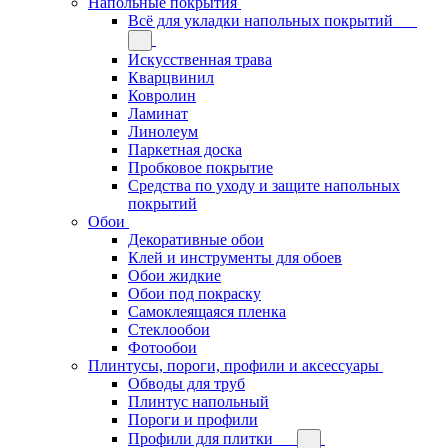
Напольные покрытия
Всё для укладки напольных покрытий
Искусственная трава
Кварцвинил
Ковролин
Ламинат
Линолеум
Паркетная доска
Пробковое покрытие
Средства по уходу и защите напольных
покрытий
Обои
Декоративные обои
Клей и инструменты для обоев
Обои жидкие
Обои под покраску
Самоклеящаяся пленка
Стеклообои
Фотообои
Плинтусы, пороги, профили и аксессуары
Обводы для труб
Плинтус напольный
Пороги и профили
Профили для плитки