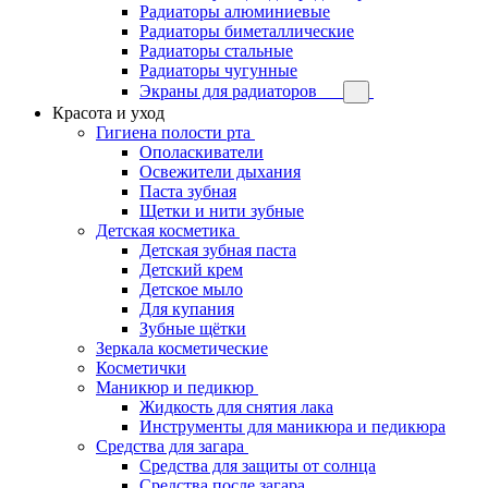
Радиаторы алюминиевые
Радиаторы биметаллические
Радиаторы стальные
Радиаторы чугунные
Экраны для радиаторов
Красота и уход
Гигиена полости рта
Ополаскиватели
Освежители дыхания
Паста зубная
Щетки и нити зубные
Детская косметика
Детская зубная паста
Детский крем
Детское мыло
Для купания
Зубные щётки
Зеркала косметические
Косметички
Маникюр и педикюр
Жидкость для снятия лака
Инструменты для маникюра и педикюра
Средства для загара
Средства для защиты от солнца
Средства после загара