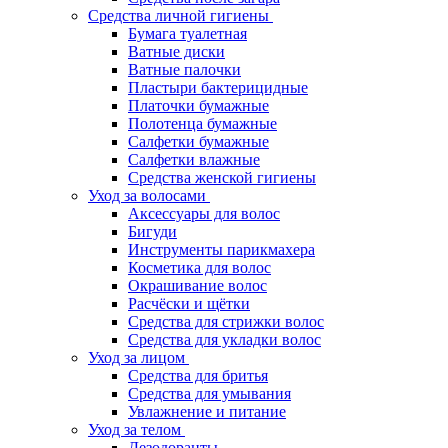
Средства личной гигиены
Бумага туалетная
Ватные диски
Ватные палочки
Пластыри бактерицидные
Платочки бумажные
Полотенца бумажные
Салфетки бумажные
Салфетки влажные
Средства женской гигиены
Уход за волосами
Аксессуары для волос
Бигуди
Инструменты парикмахера
Косметика для волос
Окрашивание волос
Расчёски и щётки
Средства для стрижки волос
Средства для укладки волос
Уход за лицом
Средства для бритья
Средства для умывания
Увлажнение и питание
Уход за телом
Дезодоранты