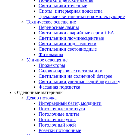
Ночники и детские лампы
Светильники точечные
Споты, интерьерная подсветка
Трековые светильники и комплектующие
Техническое освещение
Переносные лампы
Светильники аварийные серии ЛБА
Светильники люминесцентные
Светильники под лампочки
Светильники светодиодные
Фитолампы
Уличное освещение
Прожекторы
Садово-парковые светильники
Светильники на солнечной батарее
Светильники уличные серий рку и жку
Фасадная подсветка
Отделочные материалы
Декор потолка
Интерьерный багет, молдинги
Потолочные плинтуса
Потолочные плиты
Потолочные углы
Потолочный клей
Розетки потолочные