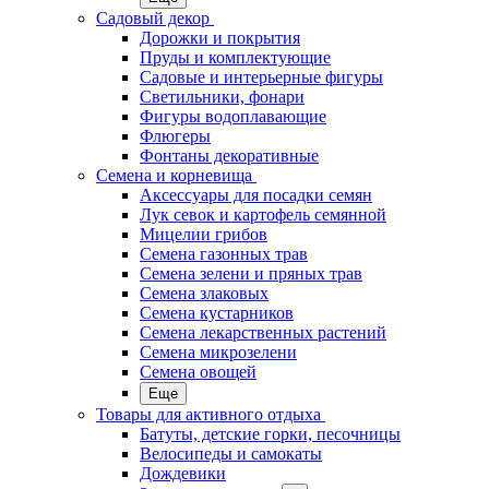
Садовый декор
Дорожки и покрытия
Пруды и комплектующие
Садовые и интерьерные фигуры
Светильники, фонари
Фигуры водоплавающие
Флюгеры
Фонтаны декоративные
Семена и корневища
Аксессуары для посадки семян
Лук севок и картофель семянной
Мицелии грибов
Семена газонных трав
Семена зелени и пряных трав
Семена злаковых
Семена кустарников
Семена лекарственных растений
Семена микрозелени
Семена овощей
Еще
Товары для активного отдыха
Батуты, детские горки, песочницы
Велосипеды и самокаты
Дождевики