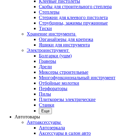
Клеевые пистолеты
Скобы для строительного степлера
Степлеры
Стержни для клеевого пистолета
Струбцины, зажимы пружинные
Тиски
Хранение инструмента
Органайзеры для крепежа
Ящики для инструмента
Электроинструмент
Болгарки (ушм)
Граверы
Дрели
Миксеры строительные
Многофункциональный инструмент
Отбойные молотки
Перфораторы
Пилы
Плиткорезы электрические
Станки
Еще
Автотовары
Автоаксессуары
Автозеркала
Аксессуары в салон авто