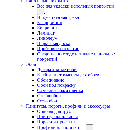
Напольные покрытия
Всё для укладки напольных покрытий
Искусственная трава
Кварцвинил
Ковролин
Ламинат
Линолеум
Паркетная доска
Пробковое покрытие
Средства по уходу и защите напольных
покрытий
Обои
Декоративные обои
Клей и инструменты для обоев
Обои жидкие
Обои под покраску
Самоклеящаяся пленка
Стеклообои
Фотообои
Плинтусы, пороги, профили и аксессуары
Обводы для труб
Плинтус напольный
Пороги и профили
Профили для плитки