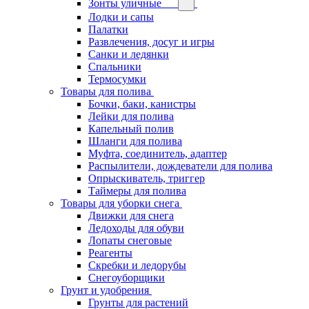
Зонты уличные
Лодки и сапы
Палатки
Развлечения, досуг и игры
Санки и ледянки
Спальники
Термосумки
Товары для полива
Бочки, баки, канистры
Лейки для полива
Капельный полив
Шланги для полива
Муфта, соединитель, адаптер
Распылители, дождеватели для полива
Опрыскиватель, триггер
Таймеры для полива
Товары для уборки снега
Движки для снега
Ледоходы для обуви
Лопаты снеговые
Реагенты
Скребки и ледорубы
Снегоуборщики
Грунт и удобрения
Грунты для растений