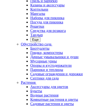
Гриль и барбекю
Казаны и аксессуары
Коптильни
Мангалы
Наборы для пикника
Посуда для пикника
Решетки
Средства для розжига
Тандыр
Еще
Обустройство сада
Биотуалеты
Грядки, компостеры
Дачные умывальники и души
Мусорные урны
Опоры и кустодержатели
Парники и теплицы
Садовые ограждения и дорожки
Септики для сада
Растения
Аксессуары для цветов
Букеты
Водные растения
Комнатные растения и цветы
Садовые растения и цветы