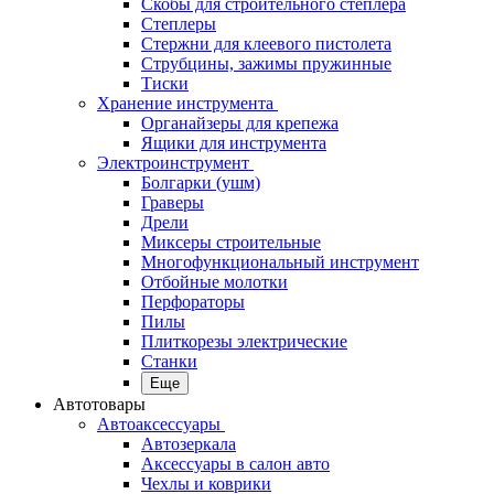
Скобы для строительного степлера
Степлеры
Стержни для клеевого пистолета
Струбцины, зажимы пружинные
Тиски
Хранение инструмента
Органайзеры для крепежа
Ящики для инструмента
Электроинструмент
Болгарки (ушм)
Граверы
Дрели
Миксеры строительные
Многофункциональный инструмент
Отбойные молотки
Перфораторы
Пилы
Плиткорезы электрические
Станки
Еще
Автотовары
Автоаксессуары
Автозеркала
Аксессуары в салон авто
Чехлы и коврики