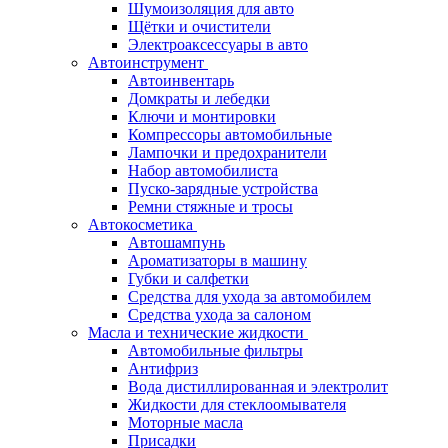
Шумоизоляция для авто
Щётки и очистители
Электроаксессуары в авто
Автоинструмент
Автоинвентарь
Домкраты и лебедки
Ключи и монтировки
Компрессоры автомобильные
Лампочки и предохранители
Набор автомобилиста
Пуско-зарядные устройства
Ремни стяжные и тросы
Автокосметика
Автошампунь
Ароматизаторы в машину
Губки и салфетки
Средства для ухода за автомобилем
Средства ухода за салоном
Масла и технические жидкости
Автомобильные фильтры
Антифриз
Вода дистиллированная и электролит
Жидкости для стеклоомывателя
Моторные масла
Присадки