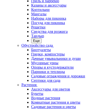
Гриль и барбекю
Казаны и аксессуары
Коптильни
Мангалы
Наборы для пикника
Посуда для пикника
Решетки
Средства для розжига
Тандыр
Еще
Обустройство сада
Биотуалеты
Грядки, компостеры
Дачные умывальники и души
Мусорные урны
Опоры и кустодержатели
Парники и теплицы
Садовые ограждения и дорожки
Септики для сада
Растения
Аксессуары для цветов
Букеты
Водные растения
Комнатные растения и цветы
Садовые растения и цветы