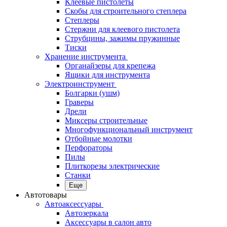
Клеевые пистолеты
Скобы для строительного степлера
Степлеры
Стержни для клеевого пистолета
Струбцины, зажимы пружинные
Тиски
Хранение инструмента
Органайзеры для крепежа
Ящики для инструмента
Электроинструмент
Болгарки (ушм)
Граверы
Дрели
Миксеры строительные
Многофункциональный инструмент
Отбойные молотки
Перфораторы
Пилы
Плиткорезы электрические
Станки
Еще
Автотовары
Автоаксессуары
Автозеркала
Аксессуары в салон авто