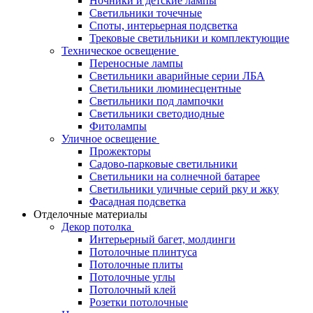
Ночники и детские лампы
Светильники точечные
Споты, интерьерная подсветка
Трековые светильники и комплектующие
Техническое освещение
Переносные лампы
Светильники аварийные серии ЛБА
Светильники люминесцентные
Светильники под лампочки
Светильники светодиодные
Фитолампы
Уличное освещение
Прожекторы
Садово-парковые светильники
Светильники на солнечной батарее
Светильники уличные серий рку и жку
Фасадная подсветка
Отделочные материалы
Декор потолка
Интерьерный багет, молдинги
Потолочные плинтуса
Потолочные плиты
Потолочные углы
Потолочный клей
Розетки потолочные