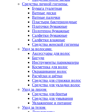
Средства личной гигиены
Бумага туалетная
Ватные диски
Ватные палочки
Пластыри бактерицидные
Платочки бумажные
Полотенца бумажные
Салфетки бумажные
Салфетки влажные
Средства женской гигиены
Уход за волосами
Аксессуары для волос
Бигуди
Инструменты парикмахера
Косметика для волос
Окрашивание волос
Расчёски и щётки
Средства для стрижки волос
Средства для укладки волос
Уход за лицом
Средства для бритья
Средства для умывания
Увлажнение и питание
Уход за телом
Дезодоранты