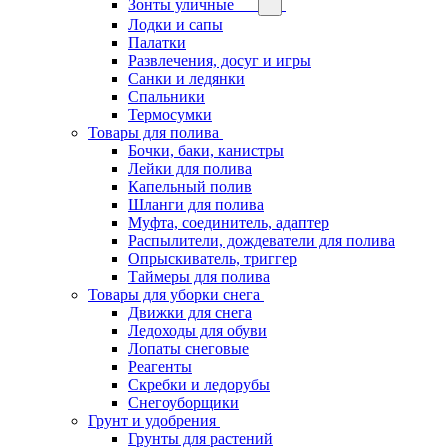
Зонты уличные
Лодки и сапы
Палатки
Развлечения, досуг и игры
Санки и ледянки
Спальники
Термосумки
Товары для полива
Бочки, баки, канистры
Лейки для полива
Капельный полив
Шланги для полива
Муфта, соединитель, адаптер
Распылители, дождеватели для полива
Опрыскиватель, триггер
Таймеры для полива
Товары для уборки снега
Движки для снега
Ледоходы для обуви
Лопаты снеговые
Реагенты
Скребки и ледорубы
Снегоуборщики
Грунт и удобрения
Грунты для растений