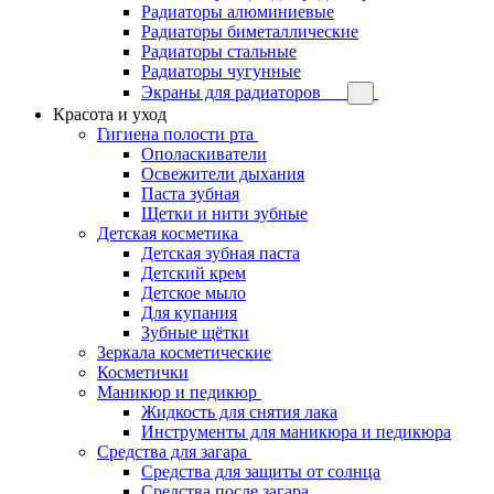
Радиаторы алюминиевые
Радиаторы биметаллические
Радиаторы стальные
Радиаторы чугунные
Экраны для радиаторов
Красота и уход
Гигиена полости рта
Ополаскиватели
Освежители дыхания
Паста зубная
Щетки и нити зубные
Детская косметика
Детская зубная паста
Детский крем
Детское мыло
Для купания
Зубные щётки
Зеркала косметические
Косметички
Маникюр и педикюр
Жидкость для снятия лака
Инструменты для маникюра и педикюра
Средства для загара
Средства для защиты от солнца
Средства после загара