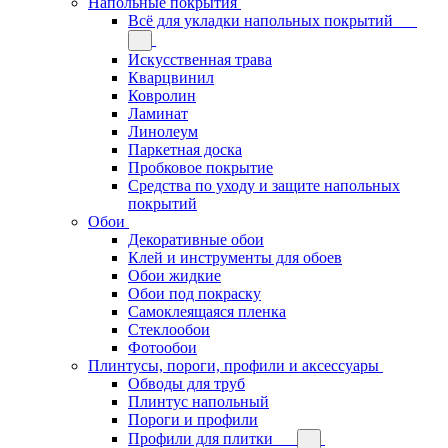
Напольные покрытия
Всё для укладки напольных покрытий
Искусственная трава
Кварцвинил
Ковролин
Ламинат
Линолеум
Паркетная доска
Пробковое покрытие
Средства по уходу и защите напольных
покрытий
Обои
Декоративные обои
Клей и инструменты для обоев
Обои жидкие
Обои под покраску
Самоклеящаяся пленка
Стеклообои
Фотообои
Плинтусы, пороги, профили и аксессуары
Обводы для труб
Плинтус напольный
Пороги и профили
Профили для плитки