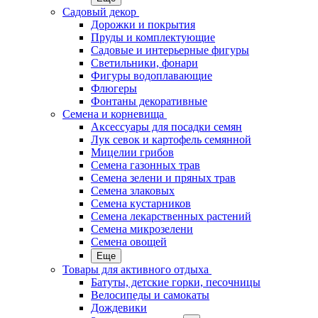
Садовый декор
Дорожки и покрытия
Пруды и комплектующие
Садовые и интерьерные фигуры
Светильники, фонари
Фигуры водоплавающие
Флюгеры
Фонтаны декоративные
Семена и корневища
Аксессуары для посадки семян
Лук севок и картофель семянной
Мицелии грибов
Семена газонных трав
Семена зелени и пряных трав
Семена злаковых
Семена кустарников
Семена лекарственных растений
Семена микрозелени
Семена овощей
Еще
Товары для активного отдыха
Батуты, детские горки, песочницы
Велосипеды и самокаты
Дождевики