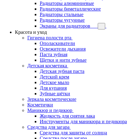
Радиаторы алюминиевые
Радиаторы биметаллические
Радиаторы стальные
Радиаторы чугунные
Экраны для радиаторов
Красота и уход
Гигиена полости рта
Ополаскиватели
Освежители дыхания
Паста зубная
Щетки и нити зубные
Детская косметика
Детская зубная паста
Детский крем
Детское мыло
Для купания
Зубные щётки
Зеркала косметические
Косметички
Маникюр и педикюр
Жидкость для снятия лака
Инструменты для маникюра и педикюра
Средства для загара
Средства для защиты от солнца
Средства после загара