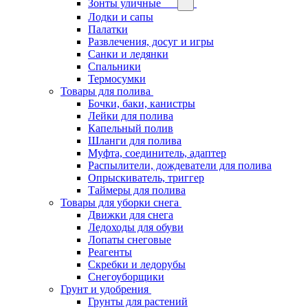
Зонты уличные
Лодки и сапы
Палатки
Развлечения, досуг и игры
Санки и ледянки
Спальники
Термосумки
Товары для полива
Бочки, баки, канистры
Лейки для полива
Капельный полив
Шланги для полива
Муфта, соединитель, адаптер
Распылители, дождеватели для полива
Опрыскиватель, триггер
Таймеры для полива
Товары для уборки снега
Движки для снега
Ледоходы для обуви
Лопаты снеговые
Реагенты
Скребки и ледорубы
Снегоуборщики
Грунт и удобрения
Грунты для растений