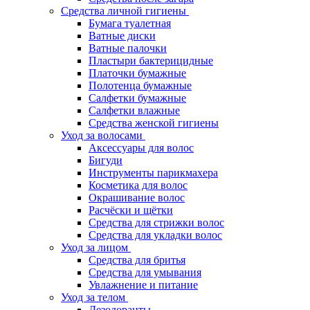
Средства личной гигиены
Бумага туалетная
Ватные диски
Ватные палочки
Пластыри бактерицидные
Платочки бумажные
Полотенца бумажные
Салфетки бумажные
Салфетки влажные
Средства женской гигиены
Уход за волосами
Аксессуары для волос
Бигуди
Инструменты парикмахера
Косметика для волос
Окрашивание волос
Расчёски и щётки
Средства для стрижки волос
Средства для укладки волос
Уход за лицом
Средства для бритья
Средства для умывания
Увлажнение и питание
Уход за телом
Дезодоранты