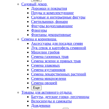
Садовый декор
Дорожки и покрытия
Пруды и комплектующие
Садовые и интерьерные фигуры
Светильники, фонари
Фигуры водоплавающие
Флюгеры
Фонтаны декоративные
Семена и корневища
Аксессуары для посадки семян
Лук севок и картофель семянной
Мицелии грибов
Семена газонных трав
Семена зелени и пряных трав
Семена злаковых
Семена кустарников
Семена лекарственных растений
Семена микрозелени
Семена овощей
Еще
Товары для активного отдыха
Батуты, детские горки, песочницы
Велосипеды и самокаты
Дождевики