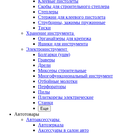
Клеевые пистолеты
Скобы для строительного степлера
Степлеры
Стержни для клеевого пистолета
Струбцины, зажимы пружинные
Тиски
Хранение инструмента
Органайзеры для крепежа
Ящики для инструмента
Электроинструмент
Болгарки (ушм)
Граверы
Дрели
Миксеры строительные
Многофункциональный инструмент
Отбойные молотки
Перфораторы
Пилы
Плиткорезы электрические
Станки
Еще
Автотовары
Автоаксессуары
Автозеркала
Аксессуары в салон авто