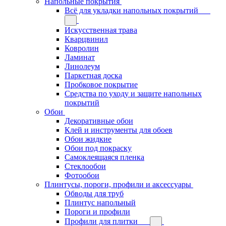
Напольные покрытия
Всё для укладки напольных покрытий
Искусственная трава
Кварцвинил
Ковролин
Ламинат
Линолеум
Паркетная доска
Пробковое покрытие
Средства по уходу и защите напольных
покрытий
Обои
Декоративные обои
Клей и инструменты для обоев
Обои жидкие
Обои под покраску
Самоклеящаяся пленка
Стеклообои
Фотообои
Плинтусы, пороги, профили и аксессуары
Обводы для труб
Плинтус напольный
Пороги и профили
Профили для плитки