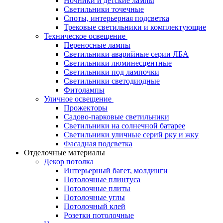
Ночники и детские лампы
Светильники точечные
Споты, интерьерная подсветка
Трековые светильники и комплектующие
Техническое освещение
Переносные лампы
Светильники аварийные серии ЛБА
Светильники люминесцентные
Светильники под лампочки
Светильники светодиодные
Фитолампы
Уличное освещение
Прожекторы
Садово-парковые светильники
Светильники на солнечной батарее
Светильники уличные серий рку и жку
Фасадная подсветка
Отделочные материалы
Декор потолка
Интерьерный багет, молдинги
Потолочные плинтуса
Потолочные плиты
Потолочные углы
Потолочный клей
Розетки потолочные