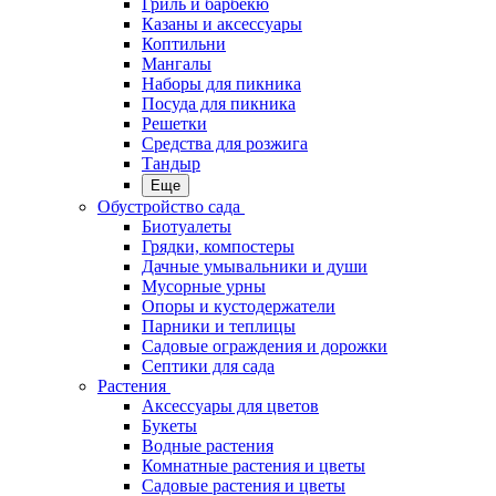
Гриль и барбекю
Казаны и аксессуары
Коптильни
Мангалы
Наборы для пикника
Посуда для пикника
Решетки
Средства для розжига
Тандыр
Еще
Обустройство сада
Биотуалеты
Грядки, компостеры
Дачные умывальники и души
Мусорные урны
Опоры и кустодержатели
Парники и теплицы
Садовые ограждения и дорожки
Септики для сада
Растения
Аксессуары для цветов
Букеты
Водные растения
Комнатные растения и цветы
Садовые растения и цветы