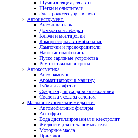
Шумоизоляция для авто
Щётки и очистители
Электроаксессуары в авто
Автоинструмент
Автоинвентарь
Домкраты и лебедки
Ключи и монтировки
Компрессоры автомобильные
Лампочки и предохранители
Набор автомобилиста
Пуско-зарядные устройства
Ремни стяжные и тросы
Автокосметика
Автошампунь
Ароматизаторы в машину
Губки и салфетки
Средства для ухода за автомобилем
Средства ухода за салоном
Масла и технические жидкости
Автомобильные фильтры
Антифриз
Вода дистиллированная и электролит
Жидкости для стеклоомывателя
Моторные масла
Присадки