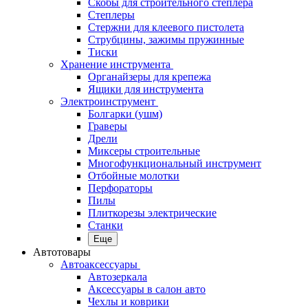
Скобы для строительного степлера
Степлеры
Стержни для клеевого пистолета
Струбцины, зажимы пружинные
Тиски
Хранение инструмента
Органайзеры для крепежа
Ящики для инструмента
Электроинструмент
Болгарки (ушм)
Граверы
Дрели
Миксеры строительные
Многофункциональный инструмент
Отбойные молотки
Перфораторы
Пилы
Плиткорезы электрические
Станки
Еще
Автотовары
Автоаксессуары
Автозеркала
Аксессуары в салон авто
Чехлы и коврики