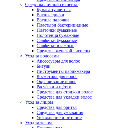
Средства личной гигиены
Бумага туалетная
Ватные диски
Ватные палочки
Пластыри бактерицидные
Платочки бумажные
Полотенца бумажные
Салфетки бумажные
Салфетки влажные
Средства женской гигиены
Уход за волосами
Аксессуары для волос
Бигуди
Инструменты парикмахера
Косметика для волос
Окрашивание волос
Расчёски и щётки
Средства для стрижки волос
Средства для укладки волос
Уход за лицом
Средства для бритья
Средства для умывания
Увлажнение и питание
Уход за телом
Дезодоранты