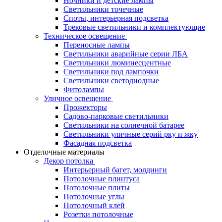
Ночники и детские лампы
Светильники точечные
Споты, интерьерная подсветка
Трековые светильники и комплектующие
Техническое освещение
Переносные лампы
Светильники аварийные серии ЛБА
Светильники люминесцентные
Светильники под лампочки
Светильники светодиодные
Фитолампы
Уличное освещение
Прожекторы
Садово-парковые светильники
Светильники на солнечной батарее
Светильники уличные серий рку и жку
Фасадная подсветка
Отделочные материалы
Декор потолка
Интерьерный багет, молдинги
Потолочные плинтуса
Потолочные плиты
Потолочные углы
Потолочный клей
Розетки потолочные