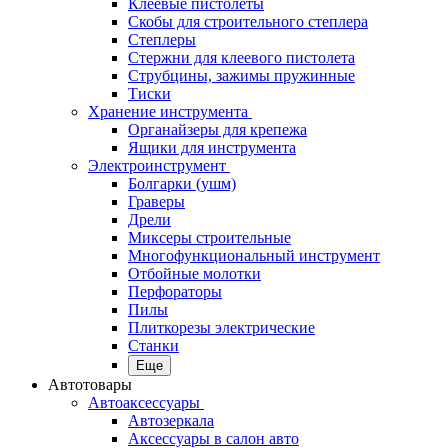
Клеевые пистолеты
Скобы для строительного степлера
Степлеры
Стержни для клеевого пистолета
Струбцины, зажимы пружинные
Тиски
Хранение инструмента
Органайзеры для крепежа
Ящики для инструмента
Электроинструмент
Болгарки (ушм)
Граверы
Дрели
Миксеры строительные
Многофункциональный инструмент
Отбойные молотки
Перфораторы
Пилы
Плиткорезы электрические
Станки
Еще
Автотовары
Автоаксессуары
Автозеркала
Аксессуары в салон авто