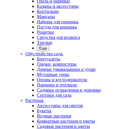
Гриль и барбекю
Казаны и аксессуары
Коптильни
Мангалы
Наборы для пикника
Посуда для пикника
Решетки
Средства для розжига
Тандыр
Еще
Обустройство сада
Биотуалеты
Грядки, компостеры
Дачные умывальники и души
Мусорные урны
Опоры и кустодержатели
Парники и теплицы
Садовые ограждения и дорожки
Септики для сада
Растения
Аксессуары для цветов
Букеты
Водные растения
Комнатные растения и цветы
Садовые растения и цветы