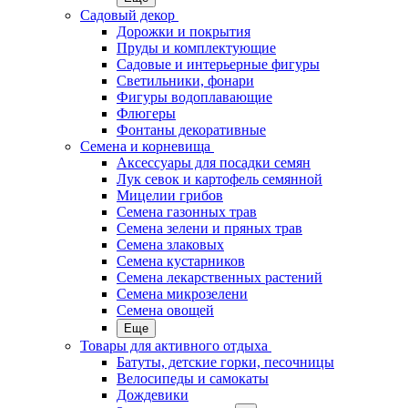
Садовый декор
Дорожки и покрытия
Пруды и комплектующие
Садовые и интерьерные фигуры
Светильники, фонари
Фигуры водоплавающие
Флюгеры
Фонтаны декоративные
Семена и корневища
Аксессуары для посадки семян
Лук севок и картофель семянной
Мицелии грибов
Семена газонных трав
Семена зелени и пряных трав
Семена злаковых
Семена кустарников
Семена лекарственных растений
Семена микрозелени
Семена овощей
Еще
Товары для активного отдыха
Батуты, детские горки, песочницы
Велосипеды и самокаты
Дождевики