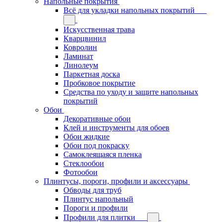
Напольные покрытия
Всё для укладки напольных покрытий
Искусственная трава
Кварцвинил
Ковролин
Ламинат
Линолеум
Паркетная доска
Пробковое покрытие
Средства по уходу и защите напольных
покрытий
Обои
Декоративные обои
Клей и инструменты для обоев
Обои жидкие
Обои под покраску
Самоклеящаяся пленка
Стеклообои
Фотообои
Плинтусы, пороги, профили и аксессуары
Обводы для труб
Плинтус напольный
Пороги и профили
Профили для плитки