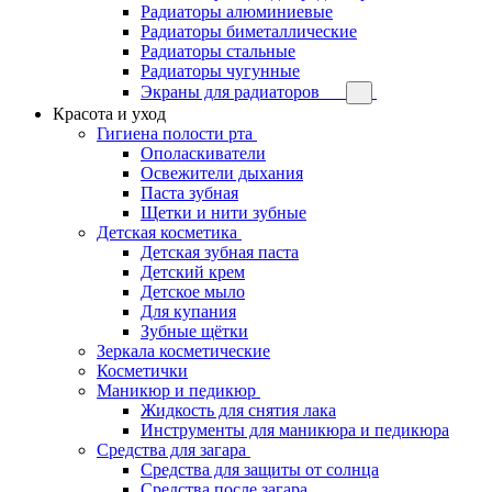
Радиаторы алюминиевые
Радиаторы биметаллические
Радиаторы стальные
Радиаторы чугунные
Экраны для радиаторов
Красота и уход
Гигиена полости рта
Ополаскиватели
Освежители дыхания
Паста зубная
Щетки и нити зубные
Детская косметика
Детская зубная паста
Детский крем
Детское мыло
Для купания
Зубные щётки
Зеркала косметические
Косметички
Маникюр и педикюр
Жидкость для снятия лака
Инструменты для маникюра и педикюра
Средства для загара
Средства для защиты от солнца
Средства после загара