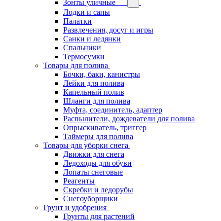
Зонты уличные
Лодки и сапы
Палатки
Развлечения, досуг и игры
Санки и ледянки
Спальники
Термосумки
Товары для полива
Бочки, баки, канистры
Лейки для полива
Капельный полив
Шланги для полива
Муфта, соединитель, адаптер
Распылители, дождеватели для полива
Опрыскиватель, триггер
Таймеры для полива
Товары для уборки снега
Движки для снега
Ледоходы для обуви
Лопаты снеговые
Реагенты
Скребки и ледорубы
Снегоуборщики
Грунт и удобрения
Грунты для растений