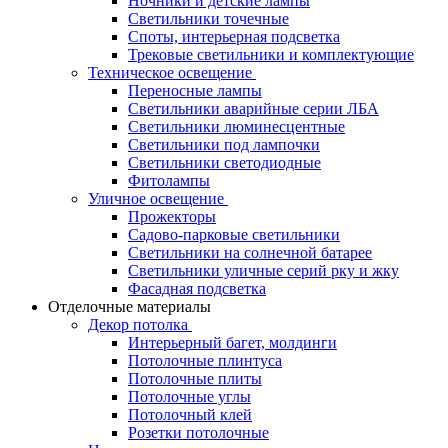
Ночники и детские лампы
Светильники точечные
Споты, интерьерная подсветка
Трековые светильники и комплектующие
Техническое освещение
Переносные лампы
Светильники аварийные серии ЛБА
Светильники люминесцентные
Светильники под лампочки
Светильники светодиодные
Фитолампы
Уличное освещение
Прожекторы
Садово-парковые светильники
Светильники на солнечной батарее
Светильники уличные серий рку и жку
Фасадная подсветка
Отделочные материалы
Декор потолка
Интерьерный багет, молдинги
Потолочные плинтуса
Потолочные плиты
Потолочные углы
Потолочный клей
Розетки потолочные