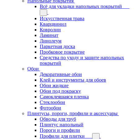
Напольные покрытия
Всё для укладки напольных покрытий
Искусственная трава
Кварцвинил
Ковролин
Ламинат
Линолеум
Паркетная доска
Пробковое покрытие
Средства по уходу и защите напольных
покрытий
Обои
Декоративные обои
Клей и инструменты для обоев
Обои жидкие
Обои под покраску
Самоклеящаяся пленка
Стеклообои
Фотообои
Плинтусы, пороги, профили и аксессуары
Обводы для труб
Плинтус напольный
Пороги и профили
Профили для плитки