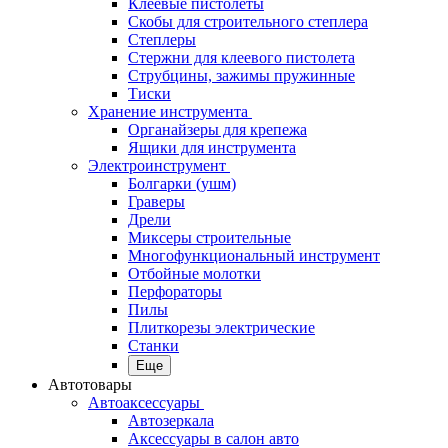
Клеевые пистолеты
Скобы для строительного степлера
Степлеры
Стержни для клеевого пистолета
Струбцины, зажимы пружинные
Тиски
Хранение инструмента
Органайзеры для крепежа
Ящики для инструмента
Электроинструмент
Болгарки (ушм)
Граверы
Дрели
Миксеры строительные
Многофункциональный инструмент
Отбойные молотки
Перфораторы
Пилы
Плиткорезы электрические
Станки
Еще
Автотовары
Автоаксессуары
Автозеркала
Аксессуары в салон авто