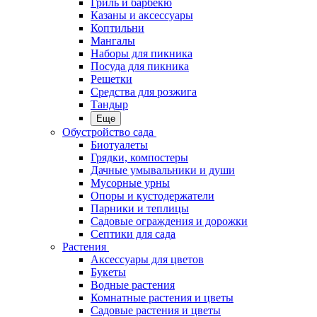
Гриль и барбекю
Казаны и аксессуары
Коптильни
Мангалы
Наборы для пикника
Посуда для пикника
Решетки
Средства для розжига
Тандыр
Еще
Обустройство сада
Биотуалеты
Грядки, компостеры
Дачные умывальники и души
Мусорные урны
Опоры и кустодержатели
Парники и теплицы
Садовые ограждения и дорожки
Септики для сада
Растения
Аксессуары для цветов
Букеты
Водные растения
Комнатные растения и цветы
Садовые растения и цветы