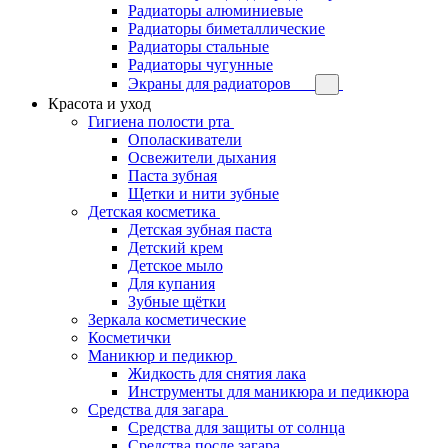
Радиаторы алюминиевые
Радиаторы биметаллические
Радиаторы стальные
Радиаторы чугунные
Экраны для радиаторов
Красота и уход
Гигиена полости рта
Ополаскиватели
Освежители дыхания
Паста зубная
Щетки и нити зубные
Детская косметика
Детская зубная паста
Детский крем
Детское мыло
Для купания
Зубные щётки
Зеркала косметические
Косметички
Маникюр и педикюр
Жидкость для снятия лака
Инструменты для маникюра и педикюра
Средства для загара
Средства для защиты от солнца
Средства после загара