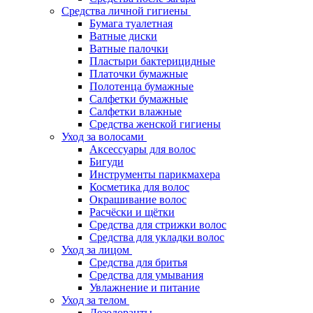
Средства личной гигиены
Бумага туалетная
Ватные диски
Ватные палочки
Пластыри бактерицидные
Платочки бумажные
Полотенца бумажные
Салфетки бумажные
Салфетки влажные
Средства женской гигиены
Уход за волосами
Аксессуары для волос
Бигуди
Инструменты парикмахера
Косметика для волос
Окрашивание волос
Расчёски и щётки
Средства для стрижки волос
Средства для укладки волос
Уход за лицом
Средства для бритья
Средства для умывания
Увлажнение и питание
Уход за телом
Дезодоранты