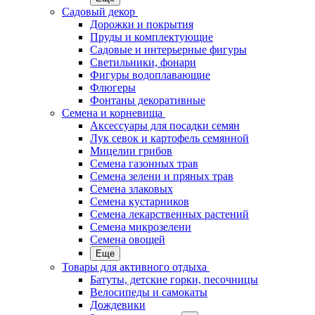
Садовый декор
Дорожки и покрытия
Пруды и комплектующие
Садовые и интерьерные фигуры
Светильники, фонари
Фигуры водоплавающие
Флюгеры
Фонтаны декоративные
Семена и корневища
Аксессуары для посадки семян
Лук севок и картофель семянной
Мицелии грибов
Семена газонных трав
Семена зелени и пряных трав
Семена злаковых
Семена кустарников
Семена лекарственных растений
Семена микрозелени
Семена овощей
Еще
Товары для активного отдыха
Батуты, детские горки, песочницы
Велосипеды и самокаты
Дождевики