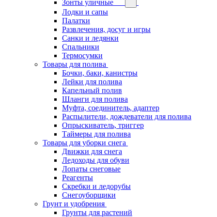
Зонты уличные
Лодки и сапы
Палатки
Развлечения, досуг и игры
Санки и ледянки
Спальники
Термосумки
Товары для полива
Бочки, баки, канистры
Лейки для полива
Капельный полив
Шланги для полива
Муфта, соединитель, адаптер
Распылители, дождеватели для полива
Опрыскиватель, триггер
Таймеры для полива
Товары для уборки снега
Движки для снега
Ледоходы для обуви
Лопаты снеговые
Реагенты
Скребки и ледорубы
Снегоуборщики
Грунт и удобрения
Грунты для растений