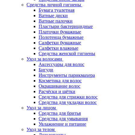
Средства личной гигиены
Бумага туалетная
Ватные диски
Ватные палочки
Пластыри бактерицидные
Платочки бумажные
Полотенца бумажные
Салфетки бумажные
Салфетки влажные
Средства женской гигиены
Уход за волосами
Аксессуары для волос
Бигуди
Инструменты парикмахера
Косметика для волос
Окрашивание волос
Расчёски и щётки
Средства для стрижки волос
Средства для укладки волос
Уход за лицом
Средства для бритья
Средства для умывания
Увлажнение и питание
Уход за телом
Дезодоранты