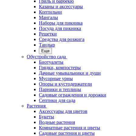
Гриль и барбекю
Казаны и аксессуары
Коптильни
Мангалы
Наборы для пикника
Посуда для пикника
Решетки
Средства для розжига
Тандыр
Еще
Обустройство сада
Биотуалеты
Грядки, компостеры
Дачные умывальники и души
Мусорные урны
Опоры и кустодержатели
Парники и теплицы
Садовые ограждения и дорожки
Септики для сада
Растения
Аксессуары для цветов
Букеты
Водные растения
Комнатные растения и цветы
Садовые растения и цветы