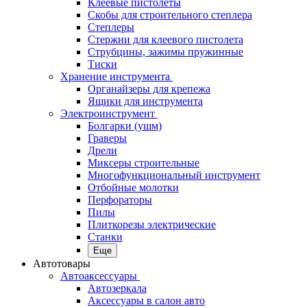
Клеевые пистолеты
Скобы для строительного степлера
Степлеры
Стержни для клеевого пистолета
Струбцины, зажимы пружинные
Тиски
Хранение инструмента
Органайзеры для крепежа
Ящики для инструмента
Электроинструмент
Болгарки (ушм)
Граверы
Дрели
Миксеры строительные
Многофункциональный инструмент
Отбойные молотки
Перфораторы
Пилы
Плиткорезы электрические
Станки
Еще
Автотовары
Автоаксессуары
Автозеркала
Аксессуары в салон авто