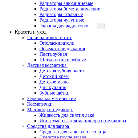
Радиаторы алюминиевые
Радиаторы биметаллические
Радиаторы стальные
Радиаторы чугунные
Экраны для радиаторов
Красота и уход
Гигиена полости рта
Ополаскиватели
Освежители дыхания
Паста зубная
Щетки и нити зубные
Детская косметика
Детская зубная паста
Детский крем
Детское мыло
Для купания
Зубные щётки
Зеркала косметические
Косметички
Маникюр и педикюр
Жидкость для снятия лака
Инструменты для маникюра и педикюра
Средства для загара
Средства для защиты от солнца
Средства после загара