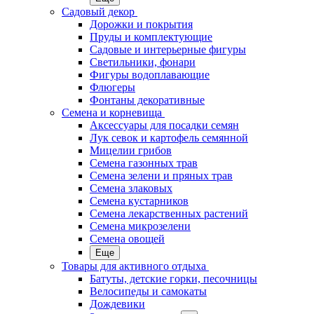
Садовый декор
Дорожки и покрытия
Пруды и комплектующие
Садовые и интерьерные фигуры
Светильники, фонари
Фигуры водоплавающие
Флюгеры
Фонтаны декоративные
Семена и корневища
Аксессуары для посадки семян
Лук севок и картофель семянной
Мицелии грибов
Семена газонных трав
Семена зелени и пряных трав
Семена злаковых
Семена кустарников
Семена лекарственных растений
Семена микрозелени
Семена овощей
Еще
Товары для активного отдыха
Батуты, детские горки, песочницы
Велосипеды и самокаты
Дождевики