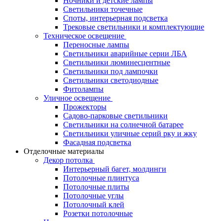
Ночники и детские лампы
Светильники точечные
Споты, интерьерная подсветка
Трековые светильники и комплектующие
Техническое освещение
Переносные лампы
Светильники аварийные серии ЛБА
Светильники люминесцентные
Светильники под лампочки
Светильники светодиодные
Фитолампы
Уличное освещение
Прожекторы
Садово-парковые светильники
Светильники на солнечной батарее
Светильники уличные серий рку и жку
Фасадная подсветка
Отделочные материалы
Декор потолка
Интерьерный багет, молдинги
Потолочные плинтуса
Потолочные плиты
Потолочные углы
Потолочный клей
Розетки потолочные