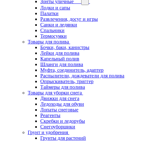
Зонты уличные
Лодки и сапы
Палатки
Развлечения, досуг и игры
Санки и ледянки
Спальники
Термосумки
Товары для полива
Бочки, баки, канистры
Лейки для полива
Капельный полив
Шланги для полива
Муфта, соединитель, адаптер
Распылители, дождеватели для полива
Опрыскиватель, триггер
Таймеры для полива
Товары для уборки снега
Движки для снега
Ледоходы для обуви
Лопаты снеговые
Реагенты
Скребки и ледорубы
Снегоуборщики
Грунт и удобрения
Грунты для растений