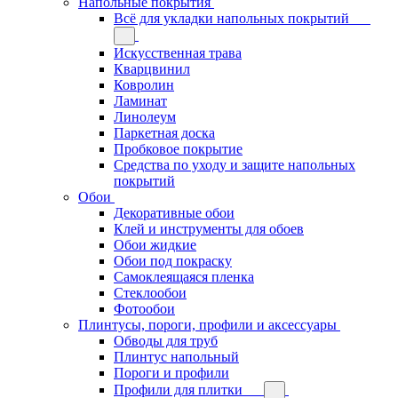
Напольные покрытия
Всё для укладки напольных покрытий
Искусственная трава
Кварцвинил
Ковролин
Ламинат
Линолеум
Паркетная доска
Пробковое покрытие
Средства по уходу и защите напольных
покрытий
Обои
Декоративные обои
Клей и инструменты для обоев
Обои жидкие
Обои под покраску
Самоклеящаяся пленка
Стеклообои
Фотообои
Плинтусы, пороги, профили и аксессуары
Обводы для труб
Плинтус напольный
Пороги и профили
Профили для плитки