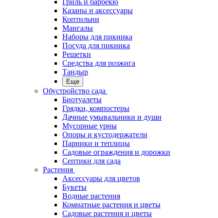
Гриль и барбекю
Казаны и аксессуары
Коптильни
Мангалы
Наборы для пикника
Посуда для пикника
Решетки
Средства для розжига
Тандыр
Еще
Обустройство сада
Биотуалеты
Грядки, компостеры
Дачные умывальники и души
Мусорные урны
Опоры и кустодержатели
Парники и теплицы
Садовые ограждения и дорожки
Септики для сада
Растения
Аксессуары для цветов
Букеты
Водные растения
Комнатные растения и цветы
Садовые растения и цветы