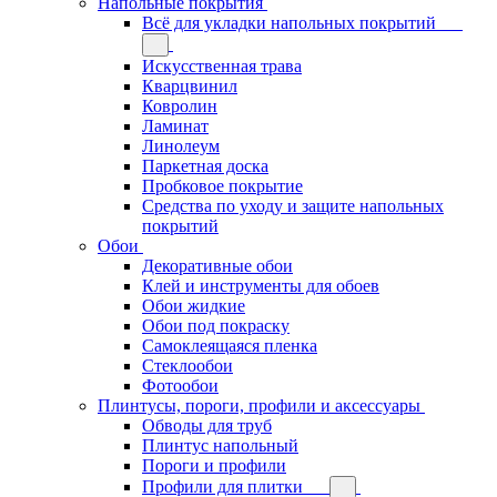
Напольные покрытия
Всё для укладки напольных покрытий
Искусственная трава
Кварцвинил
Ковролин
Ламинат
Линолеум
Паркетная доска
Пробковое покрытие
Средства по уходу и защите напольных
покрытий
Обои
Декоративные обои
Клей и инструменты для обоев
Обои жидкие
Обои под покраску
Самоклеящаяся пленка
Стеклообои
Фотообои
Плинтусы, пороги, профили и аксессуары
Обводы для труб
Плинтус напольный
Пороги и профили
Профили для плитки