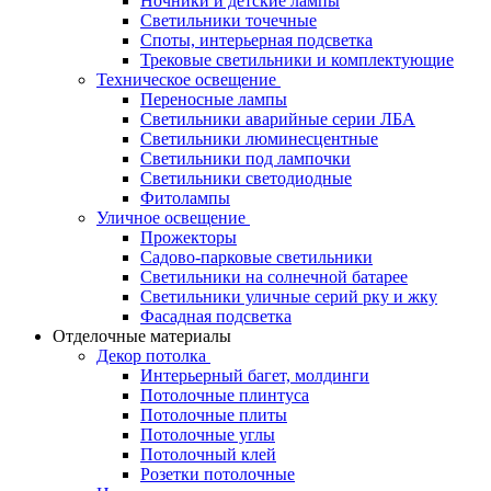
Ночники и детские лампы
Светильники точечные
Споты, интерьерная подсветка
Трековые светильники и комплектующие
Техническое освещение
Переносные лампы
Светильники аварийные серии ЛБА
Светильники люминесцентные
Светильники под лампочки
Светильники светодиодные
Фитолампы
Уличное освещение
Прожекторы
Садово-парковые светильники
Светильники на солнечной батарее
Светильники уличные серий рку и жку
Фасадная подсветка
Отделочные материалы
Декор потолка
Интерьерный багет, молдинги
Потолочные плинтуса
Потолочные плиты
Потолочные углы
Потолочный клей
Розетки потолочные