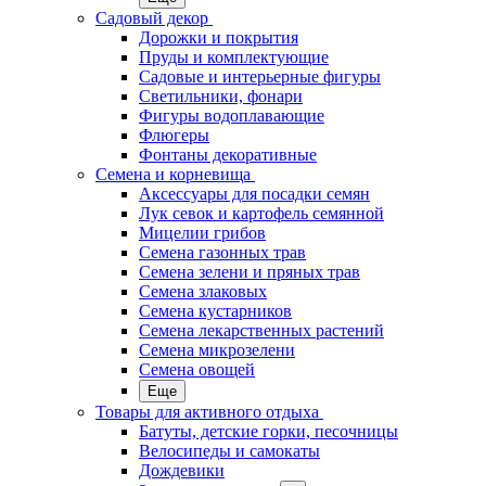
Садовый декор
Дорожки и покрытия
Пруды и комплектующие
Садовые и интерьерные фигуры
Светильники, фонари
Фигуры водоплавающие
Флюгеры
Фонтаны декоративные
Семена и корневища
Аксессуары для посадки семян
Лук севок и картофель семянной
Мицелии грибов
Семена газонных трав
Семена зелени и пряных трав
Семена злаковых
Семена кустарников
Семена лекарственных растений
Семена микрозелени
Семена овощей
Еще
Товары для активного отдыха
Батуты, детские горки, песочницы
Велосипеды и самокаты
Дождевики