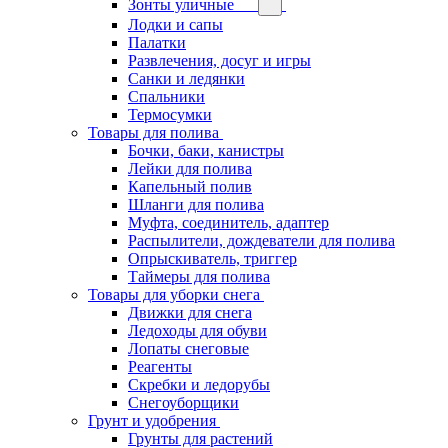
Зонты уличные
Лодки и сапы
Палатки
Развлечения, досуг и игры
Санки и ледянки
Спальники
Термосумки
Товары для полива
Бочки, баки, канистры
Лейки для полива
Капельный полив
Шланги для полива
Муфта, соединитель, адаптер
Распылители, дождеватели для полива
Опрыскиватель, триггер
Таймеры для полива
Товары для уборки снега
Движки для снега
Ледоходы для обуви
Лопаты снеговые
Реагенты
Скребки и ледорубы
Снегоуборщики
Грунт и удобрения
Грунты для растений