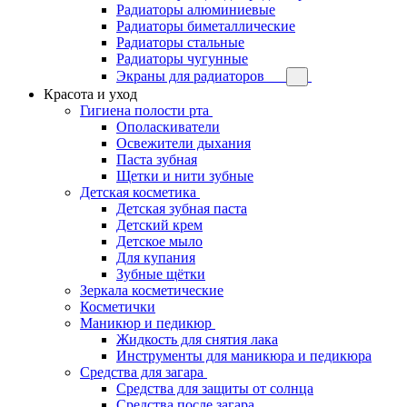
Радиаторы алюминиевые
Радиаторы биметаллические
Радиаторы стальные
Радиаторы чугунные
Экраны для радиаторов
Красота и уход
Гигиена полости рта
Ополаскиватели
Освежители дыхания
Паста зубная
Щетки и нити зубные
Детская косметика
Детская зубная паста
Детский крем
Детское мыло
Для купания
Зубные щётки
Зеркала косметические
Косметички
Маникюр и педикюр
Жидкость для снятия лака
Инструменты для маникюра и педикюра
Средства для загара
Средства для защиты от солнца
Средства после загара