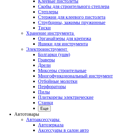
Клеевые пистолеты
Скобы для строительного степлера
Степлеры
Стержни для клеевого пистолета
Струбцины, зажимы пружинные
Тиски
Хранение инструмента
Органайзеры для крепежа
Ящики для инструмента
Электроинструмент
Болгарки (ушм)
Граверы
Дрели
Миксеры строительные
Многофункциональный инструмент
Отбойные молотки
Перфораторы
Пилы
Плиткорезы электрические
Станки
Еще
Автотовары
Автоаксессуары
Автозеркала
Аксессуары в салон авто