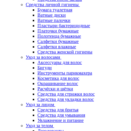
Средства личной гигиены
Бумага туалетная
Ватные диски
Ватные палочки
Пластыри бактерицидные
Платочки бумажные
Полотенца бумажные
Салфетки бумажные
Салфетки влажные
Средства женской гигиены
Уход за волосами
Аксессуары для волос
Бигуди
Инструменты парикмахера
Косметика для волос
Окрашивание волос
Расчёски и щётки
Средства для стрижки волос
Средства для укладки волос
Уход за лицом
Средства для бритья
Средства для умывания
Увлажнение и питание
Уход за телом
Дезодоранты