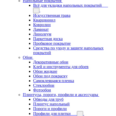
Напольные покрытия
Всё для укладки напольных покрытий
Искусственная трава
Кварцвинил
Ковролин
Ламинат
Линолеум
Паркетная доска
Пробковое покрытие
Средства по уходу и защите напольных
покрытий
Обои
Декоративные обои
Клей и инструменты для обоев
Обои жидкие
Обои под покраску
Самоклеящаяся пленка
Стеклообои
Фотообои
Плинтусы, пороги, профили и аксессуары
Обводы для труб
Плинтус напольный
Пороги и профили
Профили для плитки