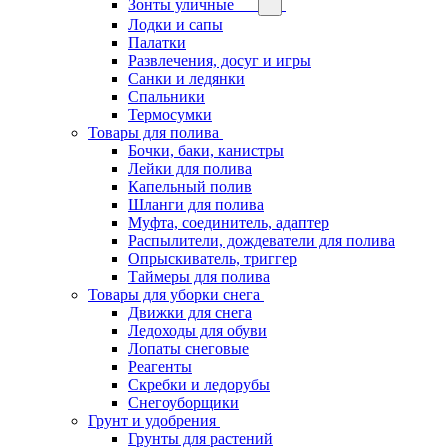
Зонты уличные
Лодки и сапы
Палатки
Развлечения, досуг и игры
Санки и ледянки
Спальники
Термосумки
Товары для полива
Бочки, баки, канистры
Лейки для полива
Капельный полив
Шланги для полива
Муфта, соединитель, адаптер
Распылители, дождеватели для полива
Опрыскиватель, триггер
Таймеры для полива
Товары для уборки снега
Движки для снега
Ледоходы для обуви
Лопаты снеговые
Реагенты
Скребки и ледорубы
Снегоуборщики
Грунт и удобрения
Грунты для растений