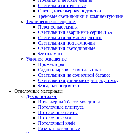
Ночники и детские лампы
Светильники точечные
Споты, интерьерная подсветка
Трековые светильники и комплектующие
Техническое освещение
Переносные лампы
Светильники аварийные серии ЛБА
Светильники люминесцентные
Светильники под лампочки
Светильники светодиодные
Фитолампы
Уличное освещение
Прожекторы
Садово-парковые светильники
Светильники на солнечной батарее
Светильники уличные серий рку и жку
Фасадная подсветка
Отделочные материалы
Декор потолка
Интерьерный багет, молдинги
Потолочные плинтуса
Потолочные плиты
Потолочные углы
Потолочный клей
Розетки потолочные