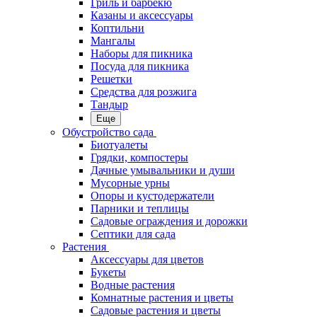
Гриль и барбекю
Казаны и аксессуары
Коптильни
Мангалы
Наборы для пикника
Посуда для пикника
Решетки
Средства для розжига
Тандыр
Еще
Обустройство сада
Биотуалеты
Грядки, компостеры
Дачные умывальники и души
Мусорные урны
Опоры и кустодержатели
Парники и теплицы
Садовые ограждения и дорожки
Септики для сада
Растения
Аксессуары для цветов
Букеты
Водные растения
Комнатные растения и цветы
Садовые растения и цветы