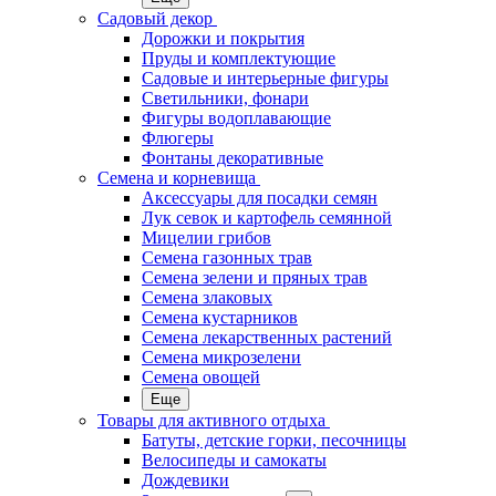
Садовый декор
Дорожки и покрытия
Пруды и комплектующие
Садовые и интерьерные фигуры
Светильники, фонари
Фигуры водоплавающие
Флюгеры
Фонтаны декоративные
Семена и корневища
Аксессуары для посадки семян
Лук севок и картофель семянной
Мицелии грибов
Семена газонных трав
Семена зелени и пряных трав
Семена злаковых
Семена кустарников
Семена лекарственных растений
Семена микрозелени
Семена овощей
Еще
Товары для активного отдыха
Батуты, детские горки, песочницы
Велосипеды и самокаты
Дождевики