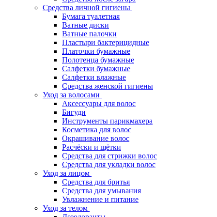
Средства личной гигиены
Бумага туалетная
Ватные диски
Ватные палочки
Пластыри бактерицидные
Платочки бумажные
Полотенца бумажные
Салфетки бумажные
Салфетки влажные
Средства женской гигиены
Уход за волосами
Аксессуары для волос
Бигуди
Инструменты парикмахера
Косметика для волос
Окрашивание волос
Расчёски и щётки
Средства для стрижки волос
Средства для укладки волос
Уход за лицом
Средства для бритья
Средства для умывания
Увлажнение и питание
Уход за телом
Дезодоранты