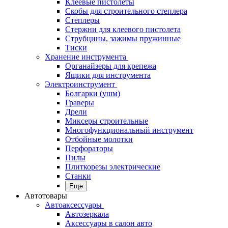
Клеевые пистолеты
Скобы для строительного степлера
Степлеры
Стержни для клеевого пистолета
Струбцины, зажимы пружинные
Тиски
Хранение инструмента
Органайзеры для крепежа
Ящики для инструмента
Электроинструмент
Болгарки (ушм)
Граверы
Дрели
Миксеры строительные
Многофункциональный инструмент
Отбойные молотки
Перфораторы
Пилы
Плиткорезы электрические
Станки
Еще
Автотовары
Автоаксессуары
Автозеркала
Аксессуары в салон авто