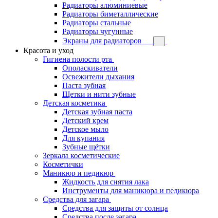
Радиаторы алюминиевые
Радиаторы биметаллические
Радиаторы стальные
Радиаторы чугунные
Экраны для радиаторов
Красота и уход
Гигиена полости рта
Ополаскиватели
Освежители дыхания
Паста зубная
Щетки и нити зубные
Детская косметика
Детская зубная паста
Детский крем
Детское мыло
Для купания
Зубные щётки
Зеркала косметические
Косметички
Маникюр и педикюр
Жидкость для снятия лака
Инструменты для маникюра и педикюра
Средства для загара
Средства для защиты от солнца
Средства после загара