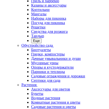
Гриль и барбекю
Казаны и аксессуары
Коптильни
Мангалы
Наборы для пикника
Посуда для пикника
Решетки
Средства для розжига
Тандыр
Еще
Обустройство сада
Биотуалеты
Грядки, компостеры
Дачные умывальники и души
Мусорные урны
Опоры и кустодержатели
Парники и теплицы
Садовые ограждения и дорожки
Септики для сада
Растения
Аксессуары для цветов
Букеты
Водные растения
Комнатные растения и цветы
Садовые растения и цветы