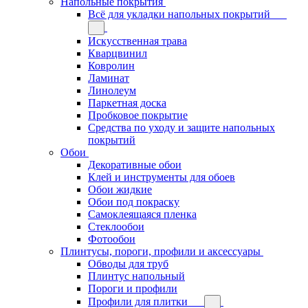
Напольные покрытия
Всё для укладки напольных покрытий
Искусственная трава
Кварцвинил
Ковролин
Ламинат
Линолеум
Паркетная доска
Пробковое покрытие
Средства по уходу и защите напольных
покрытий
Обои
Декоративные обои
Клей и инструменты для обоев
Обои жидкие
Обои под покраску
Самоклеящаяся пленка
Стеклообои
Фотообои
Плинтусы, пороги, профили и аксессуары
Обводы для труб
Плинтус напольный
Пороги и профили
Профили для плитки