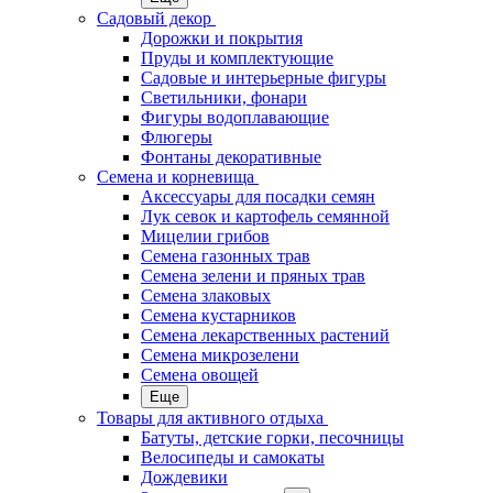
Садовый декор
Дорожки и покрытия
Пруды и комплектующие
Садовые и интерьерные фигуры
Светильники, фонари
Фигуры водоплавающие
Флюгеры
Фонтаны декоративные
Семена и корневища
Аксессуары для посадки семян
Лук севок и картофель семянной
Мицелии грибов
Семена газонных трав
Семена зелени и пряных трав
Семена злаковых
Семена кустарников
Семена лекарственных растений
Семена микрозелени
Семена овощей
Еще
Товары для активного отдыха
Батуты, детские горки, песочницы
Велосипеды и самокаты
Дождевики