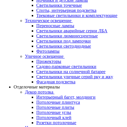
Ночники и детские лампы
Светильники точечные
Споты, интерьерная подсветка
Трековые светильники и комплектующие
Техническое освещение
Переносные лампы
Светильники аварийные серии ЛБА
Светильники люминесцентные
Светильники под лампочки
Светильники светодиодные
Фитолампы
Уличное освещение
Прожекторы
Садово-парковые светильники
Светильники на солнечной батарее
Светильники уличные серий рку и жку
Фасадная подсветка
Отделочные материалы
Декор потолка
Интерьерный багет, молдинги
Потолочные плинтуса
Потолочные плиты
Потолочные углы
Потолочный клей
Розетки потолочные