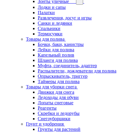
Зонты уличные
Лодки и сапы
Палатки
Развлечения, досуг и игры
Санки и ледянки
Спальники
Термосумки
Товары для полива
Бочки, баки, канистры
Лейки для полива
Капельный полив
Шланги для полива
Муфта, соединитель, адаптер
Распылители, дождеватели для полива
Опрыскиватель, триггер
Таймеры для полива
Товары для уборки снега
Движки для снега
Ледоходы для обуви
Лопаты снеговые
Реагенты
Скребки и ледорубы
Снегоуборщики
Грунт и удобрения
Грунты для растений