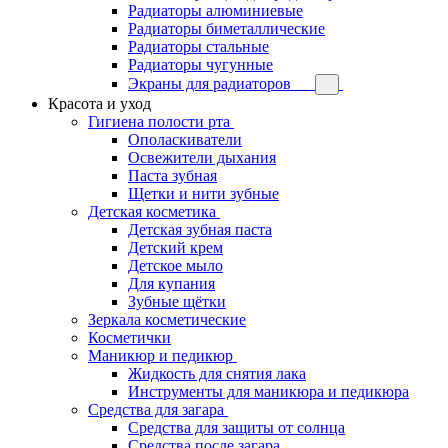
Радиаторы алюминиевые
Радиаторы биметаллические
Радиаторы стальные
Радиаторы чугунные
Экраны для радиаторов
Красота и уход
Гигиена полости рта
Ополаскиватели
Освежители дыхания
Паста зубная
Щетки и нити зубные
Детская косметика
Детская зубная паста
Детский крем
Детское мыло
Для купания
Зубные щётки
Зеркала косметические
Косметички
Маникюр и педикюр
Жидкость для снятия лака
Инструменты для маникюра и педикюра
Средства для загара
Средства для защиты от солнца
Средства после загара