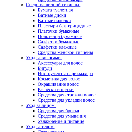
Средства личной гигиены
Бумага туалетная
Ватные диски
Ватные палочки
Пластыри бактерицидные
Платочки бумажные
Полотенца бумажные
Салфетки бумажные
Салфетки влажные
Средства женской гигиены
Уход за волосами
Аксессуары для волос
Бигуди
Инструменты парикмахера
Косметика для волос
Окрашивание волос
Расчёски и щётки
Средства для стрижки волос
Средства для укладки волос
Уход за лицом
Средства для бритья
Средства для умывания
Увлажнение и питание
Уход за телом
Дезодоранты