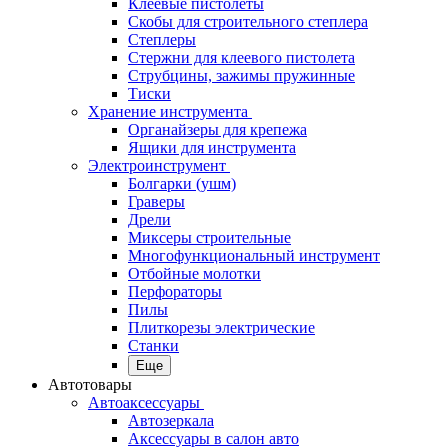
Клеевые пистолеты
Скобы для строительного степлера
Степлеры
Стержни для клеевого пистолета
Струбцины, зажимы пружинные
Тиски
Хранение инструмента
Органайзеры для крепежа
Ящики для инструмента
Электроинструмент
Болгарки (ушм)
Граверы
Дрели
Миксеры строительные
Многофункциональный инструмент
Отбойные молотки
Перфораторы
Пилы
Плиткорезы электрические
Станки
Еще
Автотовары
Автоаксессуары
Автозеркала
Аксессуары в салон авто