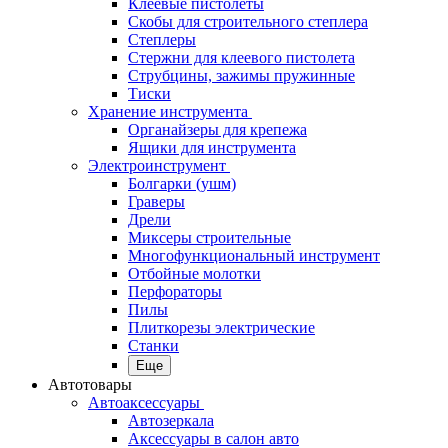
Клеевые пистолеты
Скобы для строительного степлера
Степлеры
Стержни для клеевого пистолета
Струбцины, зажимы пружинные
Тиски
Хранение инструмента
Органайзеры для крепежа
Ящики для инструмента
Электроинструмент
Болгарки (ушм)
Граверы
Дрели
Миксеры строительные
Многофункциональный инструмент
Отбойные молотки
Перфораторы
Пилы
Плиткорезы электрические
Станки
Еще
Автотовары
Автоаксессуары
Автозеркала
Аксессуары в салон авто