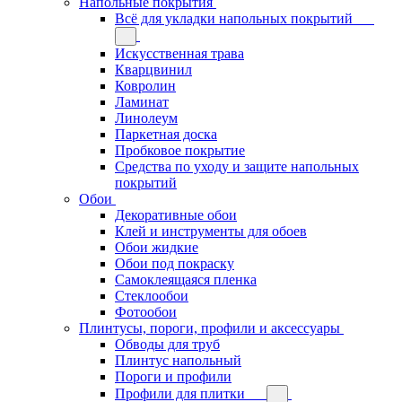
Напольные покрытия
Всё для укладки напольных покрытий
Искусственная трава
Кварцвинил
Ковролин
Ламинат
Линолеум
Паркетная доска
Пробковое покрытие
Средства по уходу и защите напольных
покрытий
Обои
Декоративные обои
Клей и инструменты для обоев
Обои жидкие
Обои под покраску
Самоклеящаяся пленка
Стеклообои
Фотообои
Плинтусы, пороги, профили и аксессуары
Обводы для труб
Плинтус напольный
Пороги и профили
Профили для плитки