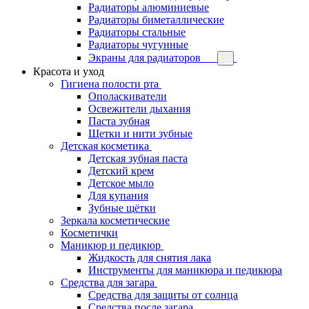
Радиаторы алюминиевые
Радиаторы биметаллические
Радиаторы стальные
Радиаторы чугунные
Экраны для радиаторов
Красота и уход
Гигиена полости рта
Ополаскиватели
Освежители дыхания
Паста зубная
Щетки и нити зубные
Детская косметика
Детская зубная паста
Детский крем
Детское мыло
Для купания
Зубные щётки
Зеркала косметические
Косметички
Маникюр и педикюр
Жидкость для снятия лака
Инструменты для маникюра и педикюра
Средства для загара
Средства для защиты от солнца
Средства после загара