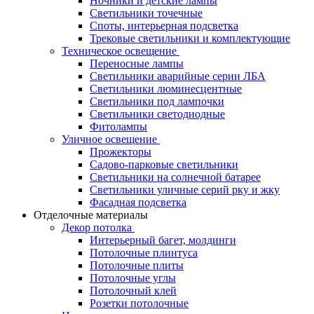
Ночники и детские лампы
Светильники точечные
Споты, интерьерная подсветка
Трековые светильники и комплектующие
Техническое освещение
Переносные лампы
Светильники аварийные серии ЛБА
Светильники люминесцентные
Светильники под лампочки
Светильники светодиодные
Фитолампы
Уличное освещение
Прожекторы
Садово-парковые светильники
Светильники на солнечной батарее
Светильники уличные серий рку и жку
Фасадная подсветка
Отделочные материалы
Декор потолка
Интерьерный багет, молдинги
Потолочные плинтуса
Потолочные плиты
Потолочные углы
Потолочный клей
Розетки потолочные