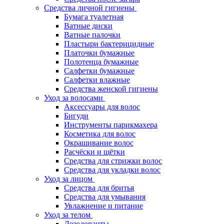
Средства личной гигиены
Бумага туалетная
Ватные диски
Ватные палочки
Пластыри бактерицидные
Платочки бумажные
Полотенца бумажные
Салфетки бумажные
Салфетки влажные
Средства женской гигиены
Уход за волосами
Аксессуары для волос
Бигуди
Инструменты парикмахера
Косметика для волос
Окрашивание волос
Расчёски и щётки
Средства для стрижки волос
Средства для укладки волос
Уход за лицом
Средства для бритья
Средства для умывания
Увлажнение и питание
Уход за телом
Дезодоранты