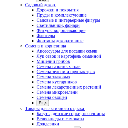
Садовый декор
Дорожки и покрытия
Пруды и комплектующие
Садовые и интерьерные фигуры
Светильники, фонари
Фигуры водоплавающие
Флюгеры
Фонтаны декоративные
Семена и корневища
Аксессуары для посадки семян
Лук севок и картофель семянной
Мицелии грибов
Семена газонных трав
Семена зелени и пряных трав
Семена злаковых
Семена кустарников
Семена лекарственных растений
Семена микрозелени
Семена овощей
Еще
Товары для активного отдыха
Батуты, детские горки, песочницы
Велосипеды и самокаты
Дождевики