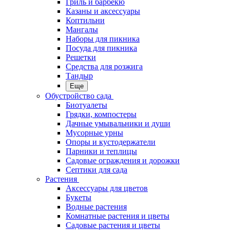
Гриль и барбекю
Казаны и аксессуары
Коптильни
Мангалы
Наборы для пикника
Посуда для пикника
Решетки
Средства для розжига
Тандыр
Еще
Обустройство сада
Биотуалеты
Грядки, компостеры
Дачные умывальники и души
Мусорные урны
Опоры и кустодержатели
Парники и теплицы
Садовые ограждения и дорожки
Септики для сада
Растения
Аксессуары для цветов
Букеты
Водные растения
Комнатные растения и цветы
Садовые растения и цветы