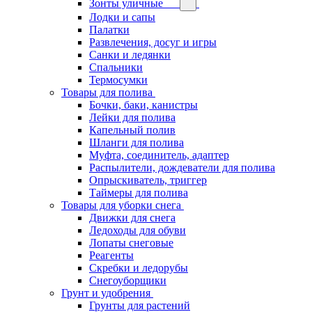
Зонты уличные
Лодки и сапы
Палатки
Развлечения, досуг и игры
Санки и ледянки
Спальники
Термосумки
Товары для полива
Бочки, баки, канистры
Лейки для полива
Капельный полив
Шланги для полива
Муфта, соединитель, адаптер
Распылители, дождеватели для полива
Опрыскиватель, триггер
Таймеры для полива
Товары для уборки снега
Движки для снега
Ледоходы для обуви
Лопаты снеговые
Реагенты
Скребки и ледорубы
Снегоуборщики
Грунт и удобрения
Грунты для растений