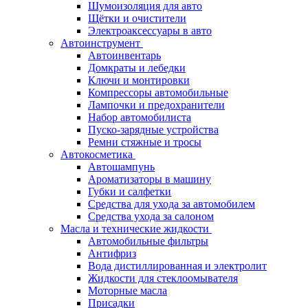
Шумоизоляция для авто
Щётки и очистители
Электроаксессуары в авто
Автоинструмент
Автоинвентарь
Домкраты и лебедки
Ключи и монтировки
Компрессоры автомобильные
Лампочки и предохранители
Набор автомобилиста
Пуско-зарядные устройства
Ремни стяжные и тросы
Автокосметика
Автошампунь
Ароматизаторы в машину
Губки и салфетки
Средства для ухода за автомобилем
Средства ухода за салоном
Масла и технические жидкости
Автомобильные фильтры
Антифриз
Вода дистиллированная и электролит
Жидкости для стеклоомывателя
Моторные масла
Присадки