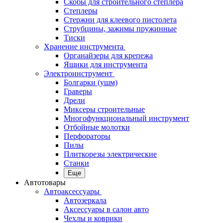
Скобы для строительного степлера
Степлеры
Стержни для клеевого пистолета
Струбцины, зажимы пружинные
Тиски
Хранение инструмента
Органайзеры для крепежа
Ящики для инструмента
Электроинструмент
Болгарки (ушм)
Граверы
Дрели
Миксеры строительные
Многофункциональный инструмент
Отбойные молотки
Перфораторы
Пилы
Плиткорезы электрические
Станки
Еще
Автотовары
Автоаксессуары
Автозеркала
Аксессуары в салон авто
Чехлы и коврики