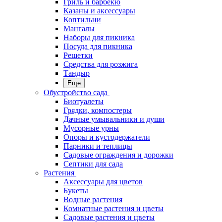
Гриль и барбекю
Казаны и аксессуары
Коптильни
Мангалы
Наборы для пикника
Посуда для пикника
Решетки
Средства для розжига
Тандыр
Еще
Обустройство сада
Биотуалеты
Грядки, компостеры
Дачные умывальники и души
Мусорные урны
Опоры и кустодержатели
Парники и теплицы
Садовые ограждения и дорожки
Септики для сада
Растения
Аксессуары для цветов
Букеты
Водные растения
Комнатные растения и цветы
Садовые растения и цветы