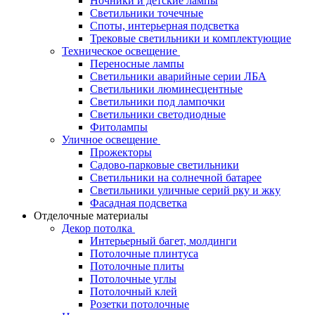
Ночники и детские лампы
Светильники точечные
Споты, интерьерная подсветка
Трековые светильники и комплектующие
Техническое освещение
Переносные лампы
Светильники аварийные серии ЛБА
Светильники люминесцентные
Светильники под лампочки
Светильники светодиодные
Фитолампы
Уличное освещение
Прожекторы
Садово-парковые светильники
Светильники на солнечной батарее
Светильники уличные серий рку и жку
Фасадная подсветка
Отделочные материалы
Декор потолка
Интерьерный багет, молдинги
Потолочные плинтуса
Потолочные плиты
Потолочные углы
Потолочный клей
Розетки потолочные