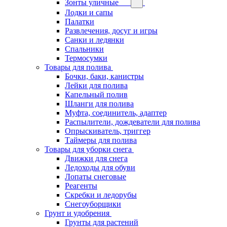
Зонты уличные
Лодки и сапы
Палатки
Развлечения, досуг и игры
Санки и ледянки
Спальники
Термосумки
Товары для полива
Бочки, баки, канистры
Лейки для полива
Капельный полив
Шланги для полива
Муфта, соединитель, адаптер
Распылители, дождеватели для полива
Опрыскиватель, триггер
Таймеры для полива
Товары для уборки снега
Движки для снега
Ледоходы для обуви
Лопаты снеговые
Реагенты
Скребки и ледорубы
Снегоуборщики
Грунт и удобрения
Грунты для растений