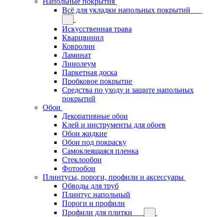
Напольные покрытия
Всё для укладки напольных покрытий
Искусственная трава
Кварцвинил
Ковролин
Ламинат
Линолеум
Паркетная доска
Пробковое покрытие
Средства по уходу и защите напольных
покрытий
Обои
Декоративные обои
Клей и инструменты для обоев
Обои жидкие
Обои под покраску
Самоклеящаяся пленка
Стеклообои
Фотообои
Плинтусы, пороги, профили и аксессуары
Обводы для труб
Плинтус напольный
Пороги и профили
Профили для плитки