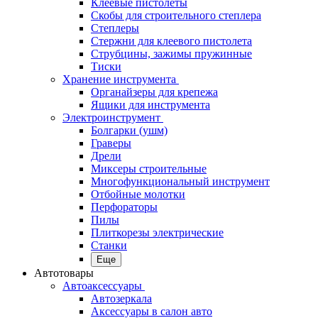
Клеевые пистолеты
Скобы для строительного степлера
Степлеры
Стержни для клеевого пистолета
Струбцины, зажимы пружинные
Тиски
Хранение инструмента
Органайзеры для крепежа
Ящики для инструмента
Электроинструмент
Болгарки (ушм)
Граверы
Дрели
Миксеры строительные
Многофункциональный инструмент
Отбойные молотки
Перфораторы
Пилы
Плиткорезы электрические
Станки
Еще
Автотовары
Автоаксессуары
Автозеркала
Аксессуары в салон авто