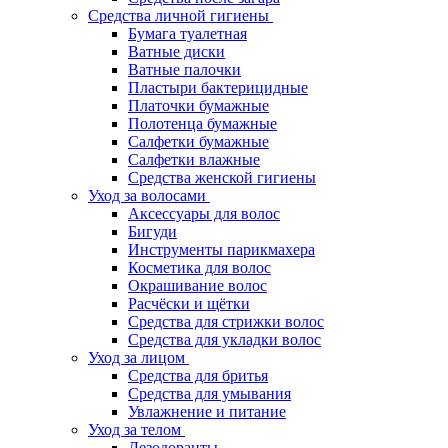
Средства личной гигиены
Бумага туалетная
Ватные диски
Ватные палочки
Пластыри бактерицидные
Платочки бумажные
Полотенца бумажные
Салфетки бумажные
Салфетки влажные
Средства женской гигиены
Уход за волосами
Аксессуары для волос
Бигуди
Инструменты парикмахера
Косметика для волос
Окрашивание волос
Расчёски и щётки
Средства для стрижки волос
Средства для укладки волос
Уход за лицом
Средства для бритья
Средства для умывания
Увлажнение и питание
Уход за телом
Дезодоранты