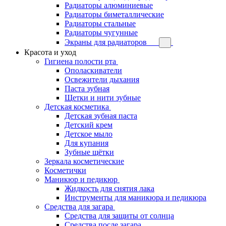
Радиаторы алюминиевые
Радиаторы биметаллические
Радиаторы стальные
Радиаторы чугунные
Экраны для радиаторов
Красота и уход
Гигиена полости рта
Ополаскиватели
Освежители дыхания
Паста зубная
Щетки и нити зубные
Детская косметика
Детская зубная паста
Детский крем
Детское мыло
Для купания
Зубные щётки
Зеркала косметические
Косметички
Маникюр и педикюр
Жидкость для снятия лака
Инструменты для маникюра и педикюра
Средства для загара
Средства для защиты от солнца
Средства после загара