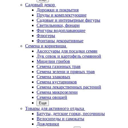
Садовый декор
Дорожки и покрытия
Пруды и комплектующие
Садовые и интерьерные фигуры
Светильники, фонари
Фигуры водоплавающие
Флюгеры
Фонтаны декоративные
Семена и корневища
Аксессуары для посадки семян
Лук севок и картофель семянной
Мицелии грибов
Семена газонных трав
Семена зелени и пряных трав
Семена злаковых
Семена кустарников
Семена лекарственных растений
Семена микрозелени
Семена овощей
Еще
Товары для активного отдыха
Батуты, детские горки, песочницы
Велосипеды и самокаты
Дождевики