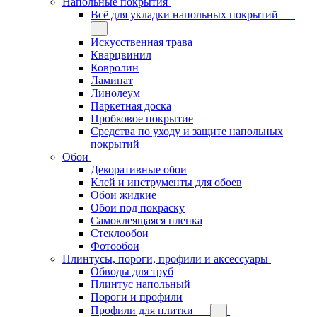
Напольные покрытия
Всё для укладки напольных покрытий
Искусственная трава
Кварцвинил
Ковролин
Ламинат
Линолеум
Паркетная доска
Пробковое покрытие
Средства по уходу и защите напольных
покрытий
Обои
Декоративные обои
Клей и инструменты для обоев
Обои жидкие
Обои под покраску
Самоклеящаяся пленка
Стеклообои
Фотообои
Плинтусы, пороги, профили и аксессуары
Обводы для труб
Плинтус напольный
Пороги и профили
Профили для плитки