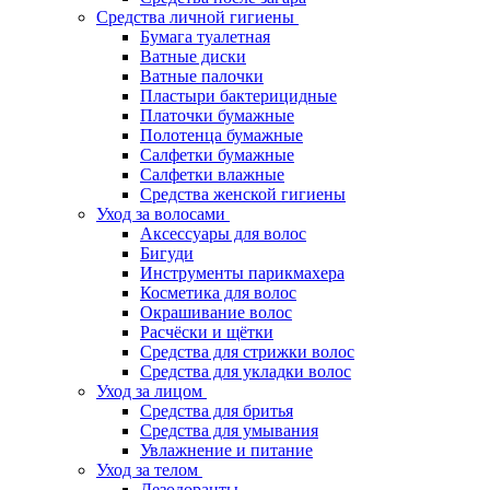
Средства личной гигиены
Бумага туалетная
Ватные диски
Ватные палочки
Пластыри бактерицидные
Платочки бумажные
Полотенца бумажные
Салфетки бумажные
Салфетки влажные
Средства женской гигиены
Уход за волосами
Аксессуары для волос
Бигуди
Инструменты парикмахера
Косметика для волос
Окрашивание волос
Расчёски и щётки
Средства для стрижки волос
Средства для укладки волос
Уход за лицом
Средства для бритья
Средства для умывания
Увлажнение и питание
Уход за телом
Дезодоранты