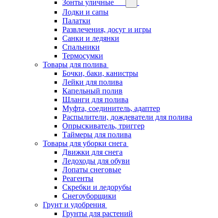
Зонты уличные
Лодки и сапы
Палатки
Развлечения, досуг и игры
Санки и ледянки
Спальники
Термосумки
Товары для полива
Бочки, баки, канистры
Лейки для полива
Капельный полив
Шланги для полива
Муфта, соединитель, адаптер
Распылители, дождеватели для полива
Опрыскиватель, триггер
Таймеры для полива
Товары для уборки снега
Движки для снега
Ледоходы для обуви
Лопаты снеговые
Реагенты
Скребки и ледорубы
Снегоуборщики
Грунт и удобрения
Грунты для растений