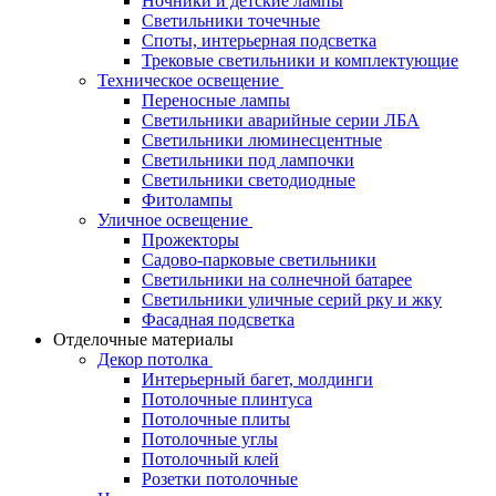
Ночники и детские лампы
Светильники точечные
Споты, интерьерная подсветка
Трековые светильники и комплектующие
Техническое освещение
Переносные лампы
Светильники аварийные серии ЛБА
Светильники люминесцентные
Светильники под лампочки
Светильники светодиодные
Фитолампы
Уличное освещение
Прожекторы
Садово-парковые светильники
Светильники на солнечной батарее
Светильники уличные серий рку и жку
Фасадная подсветка
Отделочные материалы
Декор потолка
Интерьерный багет, молдинги
Потолочные плинтуса
Потолочные плиты
Потолочные углы
Потолочный клей
Розетки потолочные