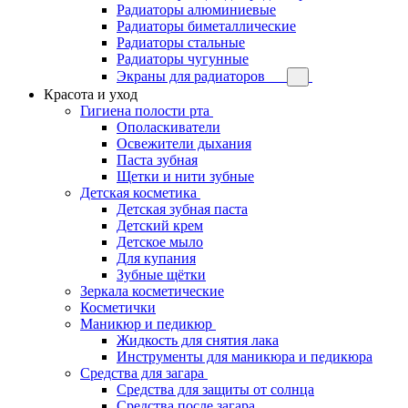
Радиаторы алюминиевые
Радиаторы биметаллические
Радиаторы стальные
Радиаторы чугунные
Экраны для радиаторов
Красота и уход
Гигиена полости рта
Ополаскиватели
Освежители дыхания
Паста зубная
Щетки и нити зубные
Детская косметика
Детская зубная паста
Детский крем
Детское мыло
Для купания
Зубные щётки
Зеркала косметические
Косметички
Маникюр и педикюр
Жидкость для снятия лака
Инструменты для маникюра и педикюра
Средства для загара
Средства для защиты от солнца
Средства после загара