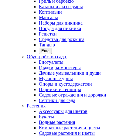
Гриль и барбекю
Казаны и аксессуары
Коптильни
Мангалы
Наборы для пикника
Посуда для пикника
Решетки
Средства для розжига
Тандыр
Еще
Обустройство сада
Биотуалеты
Грядки, компостеры
Дачные умывальники и души
Мусорные урны
Опоры и кустодержатели
Парники и теплицы
Садовые ограждения и дорожки
Септики для сада
Растения
Аксессуары для цветов
Букеты
Водные растения
Комнатные растения и цветы
Садовые растения и цветы