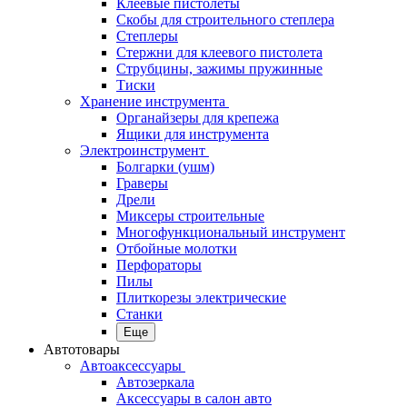
Клеевые пистолеты
Скобы для строительного степлера
Степлеры
Стержни для клеевого пистолета
Струбцины, зажимы пружинные
Тиски
Хранение инструмента
Органайзеры для крепежа
Ящики для инструмента
Электроинструмент
Болгарки (ушм)
Граверы
Дрели
Миксеры строительные
Многофункциональный инструмент
Отбойные молотки
Перфораторы
Пилы
Плиткорезы электрические
Станки
Еще
Автотовары
Автоаксессуары
Автозеркала
Аксессуары в салон авто