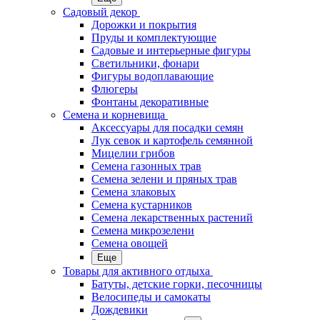
Садовый декор
Дорожки и покрытия
Пруды и комплектующие
Садовые и интерьерные фигуры
Светильники, фонари
Фигуры водоплавающие
Флюгеры
Фонтаны декоративные
Семена и корневища
Аксессуары для посадки семян
Лук севок и картофель семянной
Мицелии грибов
Семена газонных трав
Семена зелени и пряных трав
Семена злаковых
Семена кустарников
Семена лекарственных растений
Семена микрозелени
Семена овощей
Еще
Товары для активного отдыха
Батуты, детские горки, песочницы
Велосипеды и самокаты
Дождевики