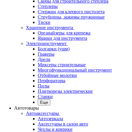
Скобы для строительного степлера
Степлеры
Стержни для клеевого пистолета
Струбцины, зажимы пружинные
Тиски
Хранение инструмента
Органайзеры для крепежа
Ящики для инструмента
Электроинструмент
Болгарки (ушм)
Граверы
Дрели
Миксеры строительные
Многофункциональный инструмент
Отбойные молотки
Перфораторы
Пилы
Плиткорезы электрические
Станки
Еще
Автотовары
Автоаксессуары
Автозеркала
Аксессуары в салон авто
Чехлы и коврики