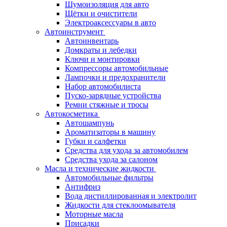
Шумоизоляция для авто
Щётки и очистители
Электроаксессуары в авто
Автоинструмент
Автоинвентарь
Домкраты и лебедки
Ключи и монтировки
Компрессоры автомобильные
Лампочки и предохранители
Набор автомобилиста
Пуско-зарядные устройства
Ремни стяжные и тросы
Автокосметика
Автошампунь
Ароматизаторы в машину
Губки и салфетки
Средства для ухода за автомобилем
Средства ухода за салоном
Масла и технические жидкости
Автомобильные фильтры
Антифриз
Вода дистиллированная и электролит
Жидкости для стеклоомывателя
Моторные масла
Присадки