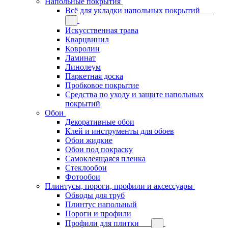
Напольные покрытия
Всё для укладки напольных покрытий
Искусственная трава
Кварцвинил
Ковролин
Ламинат
Линолеум
Паркетная доска
Пробковое покрытие
Средства по уходу и защите напольных
покрытий
Обои
Декоративные обои
Клей и инструменты для обоев
Обои жидкие
Обои под покраску
Самоклеящаяся пленка
Стеклообои
Фотообои
Плинтусы, пороги, профили и аксессуары
Обводы для труб
Плинтус напольный
Пороги и профили
Профили для плитки