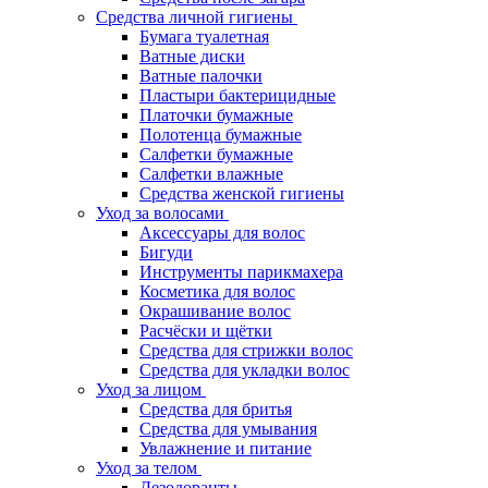
Средства личной гигиены
Бумага туалетная
Ватные диски
Ватные палочки
Пластыри бактерицидные
Платочки бумажные
Полотенца бумажные
Салфетки бумажные
Салфетки влажные
Средства женской гигиены
Уход за волосами
Аксессуары для волос
Бигуди
Инструменты парикмахера
Косметика для волос
Окрашивание волос
Расчёски и щётки
Средства для стрижки волос
Средства для укладки волос
Уход за лицом
Средства для бритья
Средства для умывания
Увлажнение и питание
Уход за телом
Дезодоранты