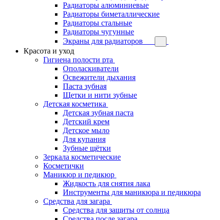
Радиаторы алюминиевые
Радиаторы биметаллические
Радиаторы стальные
Радиаторы чугунные
Экраны для радиаторов
Красота и уход
Гигиена полости рта
Ополаскиватели
Освежители дыхания
Паста зубная
Щетки и нити зубные
Детская косметика
Детская зубная паста
Детский крем
Детское мыло
Для купания
Зубные щётки
Зеркала косметические
Косметички
Маникюр и педикюр
Жидкость для снятия лака
Инструменты для маникюра и педикюра
Средства для загара
Средства для защиты от солнца
Средства после загара