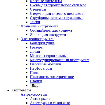
Клеевые пистолеты
Скобы для строительного степлера
Степлеры
Стержни для клеевого пистолета
Струбцины, зажимы пружинные
Тиски
Хранение инструмента
Органайзеры для крепежа
Ящики для инструмента
Электроинструмент
Болгарки (ушм)
Граверы
Дрели
Миксеры строительные
Многофункциональный инструмент
Отбойные молотки
Перфораторы
Пилы
Плиткорезы электрические
Станки
Еще
Автотовары
Автоаксессуары
Автозеркала
Аксессуары в салон авто