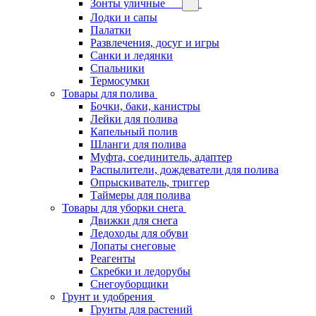
Зонты уличные
Лодки и сапы
Палатки
Развлечения, досуг и игры
Санки и ледянки
Спальники
Термосумки
Товары для полива
Бочки, баки, канистры
Лейки для полива
Капельный полив
Шланги для полива
Муфта, соединитель, адаптер
Распылители, дождеватели для полива
Опрыскиватель, триггер
Таймеры для полива
Товары для уборки снега
Движки для снега
Ледоходы для обуви
Лопаты снеговые
Реагенты
Скребки и ледорубы
Снегоуборщики
Грунт и удобрения
Грунты для растений