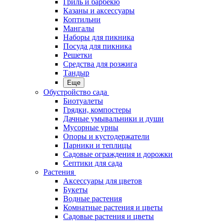
Гриль и барбекю
Казаны и аксессуары
Коптильни
Мангалы
Наборы для пикника
Посуда для пикника
Решетки
Средства для розжига
Тандыр
Еще
Обустройство сада
Биотуалеты
Грядки, компостеры
Дачные умывальники и души
Мусорные урны
Опоры и кустодержатели
Парники и теплицы
Садовые ограждения и дорожки
Септики для сада
Растения
Аксессуары для цветов
Букеты
Водные растения
Комнатные растения и цветы
Садовые растения и цветы