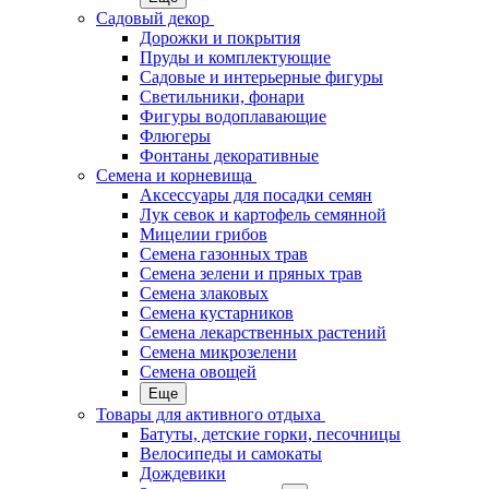
Садовый декор
Дорожки и покрытия
Пруды и комплектующие
Садовые и интерьерные фигуры
Светильники, фонари
Фигуры водоплавающие
Флюгеры
Фонтаны декоративные
Семена и корневища
Аксессуары для посадки семян
Лук севок и картофель семянной
Мицелии грибов
Семена газонных трав
Семена зелени и пряных трав
Семена злаковых
Семена кустарников
Семена лекарственных растений
Семена микрозелени
Семена овощей
Еще
Товары для активного отдыха
Батуты, детские горки, песочницы
Велосипеды и самокаты
Дождевики