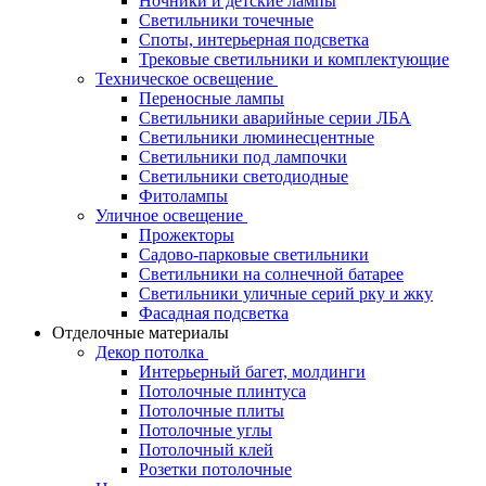
Ночники и детские лампы
Светильники точечные
Споты, интерьерная подсветка
Трековые светильники и комплектующие
Техническое освещение
Переносные лампы
Светильники аварийные серии ЛБА
Светильники люминесцентные
Светильники под лампочки
Светильники светодиодные
Фитолампы
Уличное освещение
Прожекторы
Садово-парковые светильники
Светильники на солнечной батарее
Светильники уличные серий рку и жку
Фасадная подсветка
Отделочные материалы
Декор потолка
Интерьерный багет, молдинги
Потолочные плинтуса
Потолочные плиты
Потолочные углы
Потолочный клей
Розетки потолочные