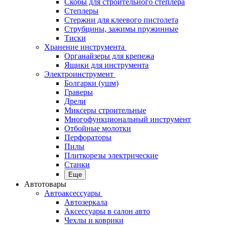
Скобы для строительного степлера
Степлеры
Стержни для клеевого пистолета
Струбцины, зажимы пружинные
Тиски
Хранение инструмента
Органайзеры для крепежа
Ящики для инструмента
Электроинструмент
Болгарки (ушм)
Граверы
Дрели
Миксеры строительные
Многофункциональный инструмент
Отбойные молотки
Перфораторы
Пилы
Плиткорезы электрические
Станки
Еще
Автотовары
Автоаксессуары
Автозеркала
Аксессуары в салон авто
Чехлы и коврики