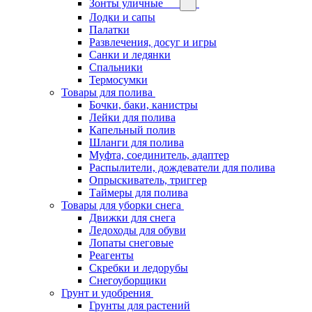
Зонты уличные
Лодки и сапы
Палатки
Развлечения, досуг и игры
Санки и ледянки
Спальники
Термосумки
Товары для полива
Бочки, баки, канистры
Лейки для полива
Капельный полив
Шланги для полива
Муфта, соединитель, адаптер
Распылители, дождеватели для полива
Опрыскиватель, триггер
Таймеры для полива
Товары для уборки снега
Движки для снега
Ледоходы для обуви
Лопаты снеговые
Реагенты
Скребки и ледорубы
Снегоуборщики
Грунт и удобрения
Грунты для растений