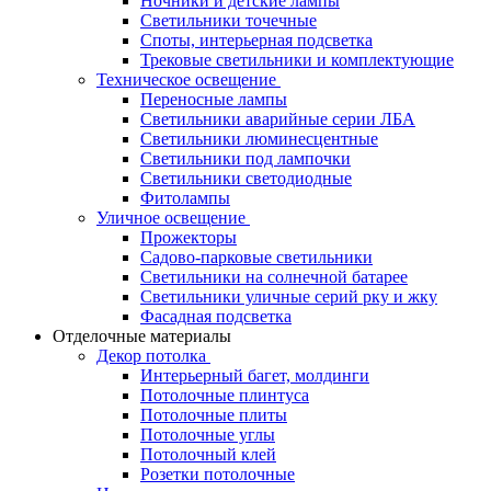
Ночники и детские лампы
Светильники точечные
Споты, интерьерная подсветка
Трековые светильники и комплектующие
Техническое освещение
Переносные лампы
Светильники аварийные серии ЛБА
Светильники люминесцентные
Светильники под лампочки
Светильники светодиодные
Фитолампы
Уличное освещение
Прожекторы
Садово-парковые светильники
Светильники на солнечной батарее
Светильники уличные серий рку и жку
Фасадная подсветка
Отделочные материалы
Декор потолка
Интерьерный багет, молдинги
Потолочные плинтуса
Потолочные плиты
Потолочные углы
Потолочный клей
Розетки потолочные