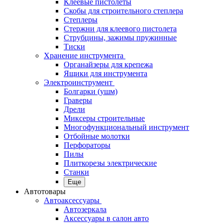
Клеевые пистолеты
Скобы для строительного степлера
Степлеры
Стержни для клеевого пистолета
Струбцины, зажимы пружинные
Тиски
Хранение инструмента
Органайзеры для крепежа
Ящики для инструмента
Электроинструмент
Болгарки (ушм)
Граверы
Дрели
Миксеры строительные
Многофункциональный инструмент
Отбойные молотки
Перфораторы
Пилы
Плиткорезы электрические
Станки
Еще
Автотовары
Автоаксессуары
Автозеркала
Аксессуары в салон авто