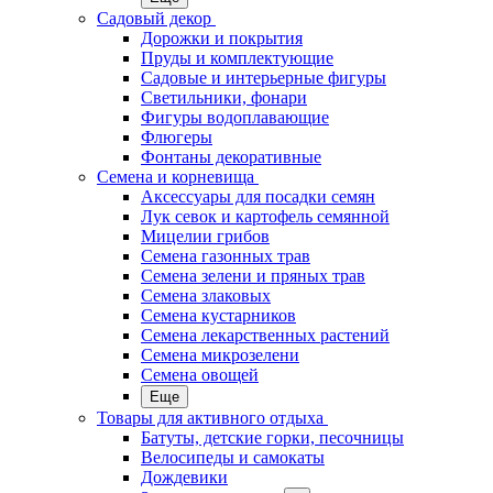
Садовый декор
Дорожки и покрытия
Пруды и комплектующие
Садовые и интерьерные фигуры
Светильники, фонари
Фигуры водоплавающие
Флюгеры
Фонтаны декоративные
Семена и корневища
Аксессуары для посадки семян
Лук севок и картофель семянной
Мицелии грибов
Семена газонных трав
Семена зелени и пряных трав
Семена злаковых
Семена кустарников
Семена лекарственных растений
Семена микрозелени
Семена овощей
Еще
Товары для активного отдыха
Батуты, детские горки, песочницы
Велосипеды и самокаты
Дождевики