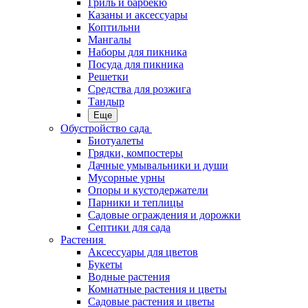
Гриль и барбекю
Казаны и аксессуары
Коптильни
Мангалы
Наборы для пикника
Посуда для пикника
Решетки
Средства для розжига
Тандыр
Еще
Обустройство сада
Биотуалеты
Грядки, компостеры
Дачные умывальники и души
Мусорные урны
Опоры и кустодержатели
Парники и теплицы
Садовые ограждения и дорожки
Септики для сада
Растения
Аксессуары для цветов
Букеты
Водные растения
Комнатные растения и цветы
Садовые растения и цветы