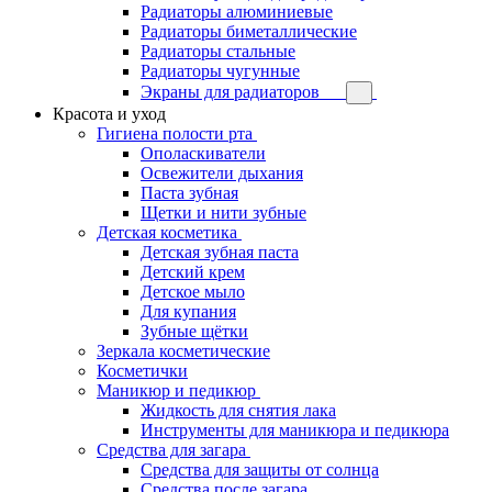
Радиаторы алюминиевые
Радиаторы биметаллические
Радиаторы стальные
Радиаторы чугунные
Экраны для радиаторов
Красота и уход
Гигиена полости рта
Ополаскиватели
Освежители дыхания
Паста зубная
Щетки и нити зубные
Детская косметика
Детская зубная паста
Детский крем
Детское мыло
Для купания
Зубные щётки
Зеркала косметические
Косметички
Маникюр и педикюр
Жидкость для снятия лака
Инструменты для маникюра и педикюра
Средства для загара
Средства для защиты от солнца
Средства после загара