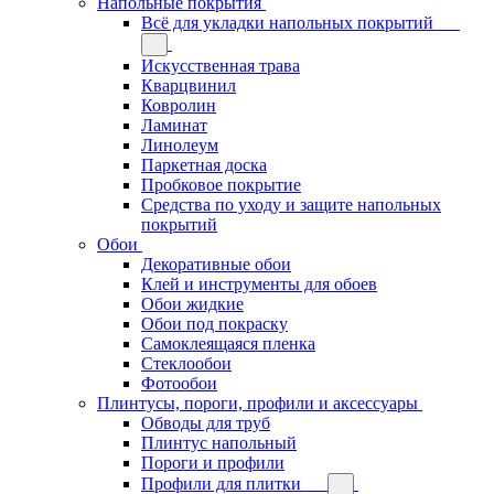
Напольные покрытия
Всё для укладки напольных покрытий
Искусственная трава
Кварцвинил
Ковролин
Ламинат
Линолеум
Паркетная доска
Пробковое покрытие
Средства по уходу и защите напольных
покрытий
Обои
Декоративные обои
Клей и инструменты для обоев
Обои жидкие
Обои под покраску
Самоклеящаяся пленка
Стеклообои
Фотообои
Плинтусы, пороги, профили и аксессуары
Обводы для труб
Плинтус напольный
Пороги и профили
Профили для плитки