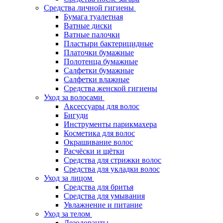
Средства личной гигиены
Бумага туалетная
Ватные диски
Ватные палочки
Пластыри бактерицидные
Платочки бумажные
Полотенца бумажные
Салфетки бумажные
Салфетки влажные
Средства женской гигиены
Уход за волосами
Аксессуары для волос
Бигуди
Инструменты парикмахера
Косметика для волос
Окрашивание волос
Расчёски и щётки
Средства для стрижки волос
Средства для укладки волос
Уход за лицом
Средства для бритья
Средства для умывания
Увлажнение и питание
Уход за телом
Дезодоранты