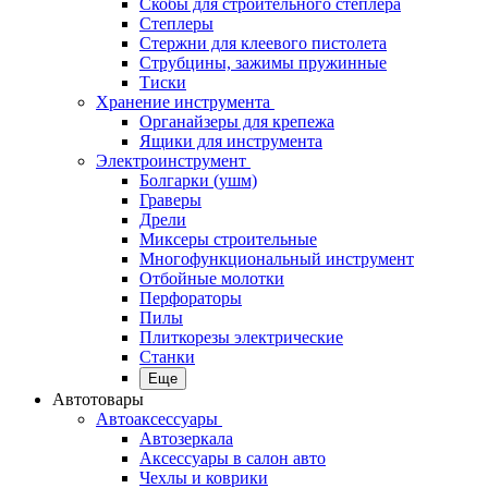
Скобы для строительного степлера
Степлеры
Стержни для клеевого пистолета
Струбцины, зажимы пружинные
Тиски
Хранение инструмента
Органайзеры для крепежа
Ящики для инструмента
Электроинструмент
Болгарки (ушм)
Граверы
Дрели
Миксеры строительные
Многофункциональный инструмент
Отбойные молотки
Перфораторы
Пилы
Плиткорезы электрические
Станки
Еще
Автотовары
Автоаксессуары
Автозеркала
Аксессуары в салон авто
Чехлы и коврики