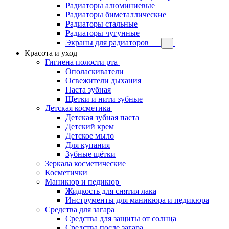
Радиаторы алюминиевые
Радиаторы биметаллические
Радиаторы стальные
Радиаторы чугунные
Экраны для радиаторов
Красота и уход
Гигиена полости рта
Ополаскиватели
Освежители дыхания
Паста зубная
Щетки и нити зубные
Детская косметика
Детская зубная паста
Детский крем
Детское мыло
Для купания
Зубные щётки
Зеркала косметические
Косметички
Маникюр и педикюр
Жидкость для снятия лака
Инструменты для маникюра и педикюра
Средства для загара
Средства для защиты от солнца
Средства после загара