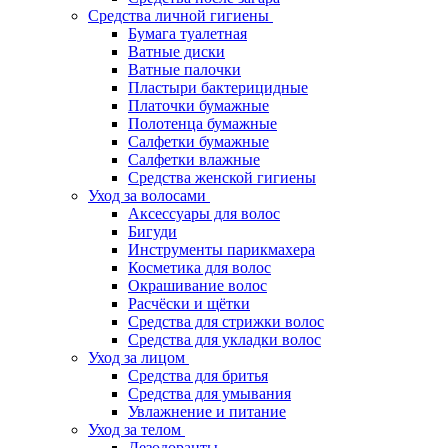
Средства личной гигиены
Бумага туалетная
Ватные диски
Ватные палочки
Пластыри бактерицидные
Платочки бумажные
Полотенца бумажные
Салфетки бумажные
Салфетки влажные
Средства женской гигиены
Уход за волосами
Аксессуары для волос
Бигуди
Инструменты парикмахера
Косметика для волос
Окрашивание волос
Расчёски и щётки
Средства для стрижки волос
Средства для укладки волос
Уход за лицом
Средства для бритья
Средства для умывания
Увлажнение и питание
Уход за телом
Дезодоранты