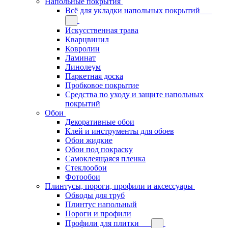
Напольные покрытия
Всё для укладки напольных покрытий
Искусственная трава
Кварцвинил
Ковролин
Ламинат
Линолеум
Паркетная доска
Пробковое покрытие
Средства по уходу и защите напольных
покрытий
Обои
Декоративные обои
Клей и инструменты для обоев
Обои жидкие
Обои под покраску
Самоклеящаяся пленка
Стеклообои
Фотообои
Плинтусы, пороги, профили и аксессуары
Обводы для труб
Плинтус напольный
Пороги и профили
Профили для плитки