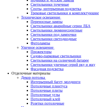
Ночники и детские лампы
Светильники точечные
Споты, интерьерная подсветка
Трековые светильники и комплектующие
Техническое освещение
Переносные лампы
Светильники аварийные серии ЛБА
Светильники люминесцентные
Светильники под лампочки
Светильники светодиодные
Фитолампы
Уличное освещение
Прожекторы
Садово-парковые светильники
Светильники на солнечной батарее
Светильники уличные серий рку и жку
Фасадная подсветка
Отделочные материалы
Декор потолка
Интерьерный багет, молдинги
Потолочные плинтуса
Потолочные плиты
Потолочные углы
Потолочный клей
Розетки потолочные