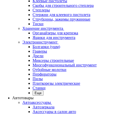
Клеевые пистолеты
Скобы для строительного степлера
Степлеры
Стержни для клеевого пистолета
Струбцины, зажимы пружинные
Тиски
Хранение инструмента
Органайзеры для крепежа
Ящики для инструмента
Электроинструмент
Болгарки (ушм)
Граверы
Дрели
Миксеры строительные
Многофункциональный инструмент
Отбойные молотки
Перфораторы
Пилы
Плиткорезы электрические
Станки
Еще
Автотовары
Автоаксессуары
Автозеркала
Аксессуары в салон авто