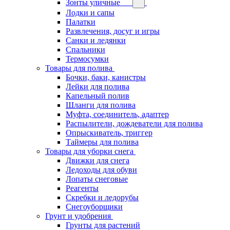
Зонты уличные
Лодки и сапы
Палатки
Развлечения, досуг и игры
Санки и ледянки
Спальники
Термосумки
Товары для полива
Бочки, баки, канистры
Лейки для полива
Капельный полив
Шланги для полива
Муфта, соединитель, адаптер
Распылители, дождеватели для полива
Опрыскиватель, триггер
Таймеры для полива
Товары для уборки снега
Движки для снега
Ледоходы для обуви
Лопаты снеговые
Реагенты
Скребки и ледорубы
Снегоуборщики
Грунт и удобрения
Грунты для растений