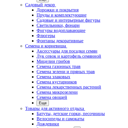
Садовый декор
Дорожки и покрытия
Пруды и комплектующие
Садовые и интерьерные фигуры
Светильники, фонари
Фигуры водоплавающие
Флюгеры
Фонтаны декоративные
Семена и корневища
Аксессуары для посадки семян
Лук севок и картофель семянной
Мицелии грибов
Семена газонных трав
Семена зелени и пряных трав
Семена злаковых
Семена кустарников
Семена лекарственных растений
Семена микрозелени
Семена овощей
Еще
Товары для активного отдыха
Батуты, детские горки, песочницы
Велосипеды и самокаты
Дождевики