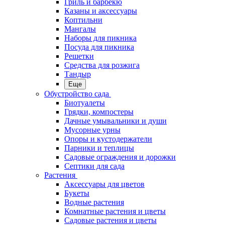
Гриль и барбекю
Казаны и аксессуары
Коптильни
Мангалы
Наборы для пикника
Посуда для пикника
Решетки
Средства для розжига
Тандыр
Еще
Обустройство сада
Биотуалеты
Грядки, компостеры
Дачные умывальники и души
Мусорные урны
Опоры и кустодержатели
Парники и теплицы
Садовые ограждения и дорожки
Септики для сада
Растения
Аксессуары для цветов
Букеты
Водные растения
Комнатные растения и цветы
Садовые растения и цветы