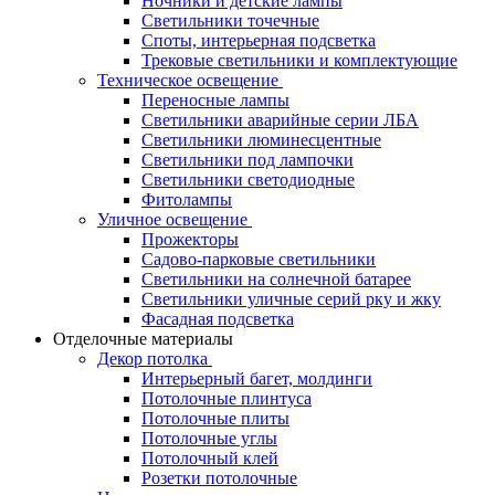
Ночники и детские лампы
Светильники точечные
Споты, интерьерная подсветка
Трековые светильники и комплектующие
Техническое освещение
Переносные лампы
Светильники аварийные серии ЛБА
Светильники люминесцентные
Светильники под лампочки
Светильники светодиодные
Фитолампы
Уличное освещение
Прожекторы
Садово-парковые светильники
Светильники на солнечной батарее
Светильники уличные серий рку и жку
Фасадная подсветка
Отделочные материалы
Декор потолка
Интерьерный багет, молдинги
Потолочные плинтуса
Потолочные плиты
Потолочные углы
Потолочный клей
Розетки потолочные