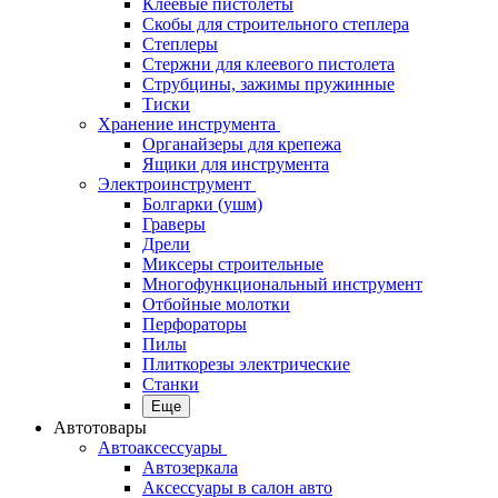
Клеевые пистолеты
Скобы для строительного степлера
Степлеры
Стержни для клеевого пистолета
Струбцины, зажимы пружинные
Тиски
Хранение инструмента
Органайзеры для крепежа
Ящики для инструмента
Электроинструмент
Болгарки (ушм)
Граверы
Дрели
Миксеры строительные
Многофункциональный инструмент
Отбойные молотки
Перфораторы
Пилы
Плиткорезы электрические
Станки
Еще
Автотовары
Автоаксессуары
Автозеркала
Аксессуары в салон авто