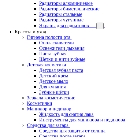
Радиаторы алюминиевые
Радиаторы биметаллические
Радиаторы стальные
Радиаторы чугунные
Экраны для радиаторов
Красота и уход
Гигиена полости рта
Ополаскиватели
Освежители дыхания
Паста зубная
Щетки и нити зубные
Детская косметика
Детская зубная паста
Детский крем
Детское мыло
Для купания
Зубные щётки
Зеркала косметические
Косметички
Маникюр и педикюр
Жидкость для снятия лака
Инструменты для маникюра и педикюра
Средства для загара
Средства для защиты от солнца
Средства после загара