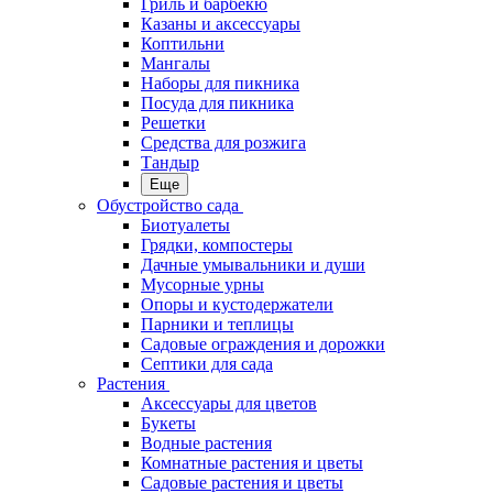
Гриль и барбекю
Казаны и аксессуары
Коптильни
Мангалы
Наборы для пикника
Посуда для пикника
Решетки
Средства для розжига
Тандыр
Еще
Обустройство сада
Биотуалеты
Грядки, компостеры
Дачные умывальники и души
Мусорные урны
Опоры и кустодержатели
Парники и теплицы
Садовые ограждения и дорожки
Септики для сада
Растения
Аксессуары для цветов
Букеты
Водные растения
Комнатные растения и цветы
Садовые растения и цветы