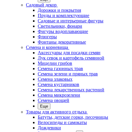
Садовый декор
Дорожки и покрытия
Пруды и комплектующие
Садовые и интерьерные фигуры
Светильники, фонари
Фигуры водоплавающие
Флюгеры
Фонтаны декоративные
Семена и корневища
Аксессуары для посадки семян
Лук севок и картофель семянной
Мицелии грибов
Семена газонных трав
Семена зелени и пряных трав
Семена злаковых
Семена кустарников
Семена лекарственных растений
Семена микрозелени
Семена овощей
Еще
Товары для активного отдыха
Батуты, детские горки, песочницы
Велосипеды и самокаты
Дождевики