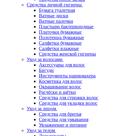
Средства личной гигиены
Бумага туалетная
Ватные диски
Ватные палочки
Пластыри бактерицидные
Платочки бумажные
Полотенца бумажные
Салфетки бумажные
Салфетки влажные
Средства женской гигиены
Уход за волосами
Аксессуары для волос
Бигуди
Инструменты парикмахера
Косметика для волос
Окрашивание волос
Расчёски и щётки
Средства для стрижки волос
Средства для укладки волос
Уход за лицом
Средства для бритья
Средства для умывания
Увлажнение и питание
Уход за телом
Дезодоранты