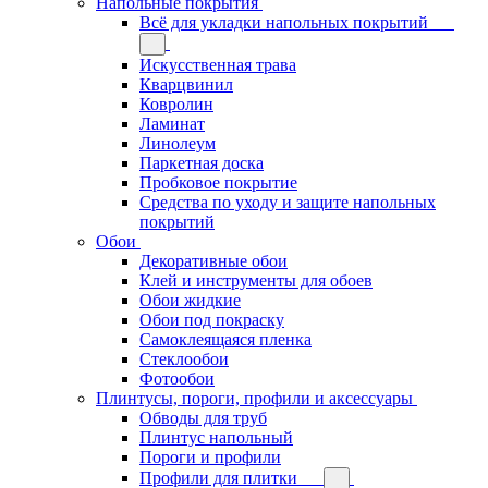
Напольные покрытия
Всё для укладки напольных покрытий
Искусственная трава
Кварцвинил
Ковролин
Ламинат
Линолеум
Паркетная доска
Пробковое покрытие
Средства по уходу и защите напольных
покрытий
Обои
Декоративные обои
Клей и инструменты для обоев
Обои жидкие
Обои под покраску
Самоклеящаяся пленка
Стеклообои
Фотообои
Плинтусы, пороги, профили и аксессуары
Обводы для труб
Плинтус напольный
Пороги и профили
Профили для плитки