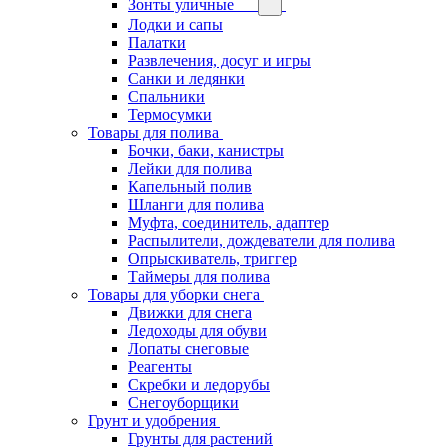
Зонты уличные
Лодки и сапы
Палатки
Развлечения, досуг и игры
Санки и ледянки
Спальники
Термосумки
Товары для полива
Бочки, баки, канистры
Лейки для полива
Капельный полив
Шланги для полива
Муфта, соединитель, адаптер
Распылители, дождеватели для полива
Опрыскиватель, триггер
Таймеры для полива
Товары для уборки снега
Движки для снега
Ледоходы для обуви
Лопаты снеговые
Реагенты
Скребки и ледорубы
Снегоуборщики
Грунт и удобрения
Грунты для растений