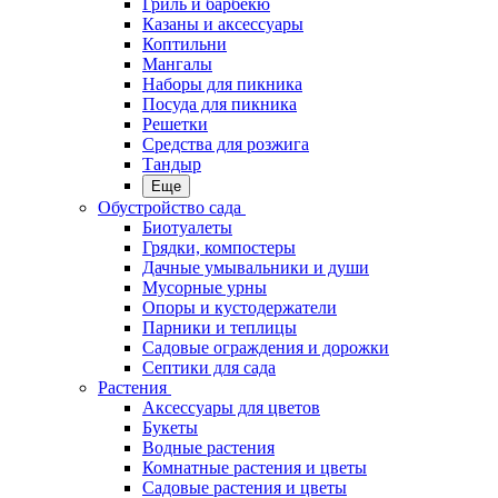
Гриль и барбекю
Казаны и аксессуары
Коптильни
Мангалы
Наборы для пикника
Посуда для пикника
Решетки
Средства для розжига
Тандыр
Еще
Обустройство сада
Биотуалеты
Грядки, компостеры
Дачные умывальники и души
Мусорные урны
Опоры и кустодержатели
Парники и теплицы
Садовые ограждения и дорожки
Септики для сада
Растения
Аксессуары для цветов
Букеты
Водные растения
Комнатные растения и цветы
Садовые растения и цветы