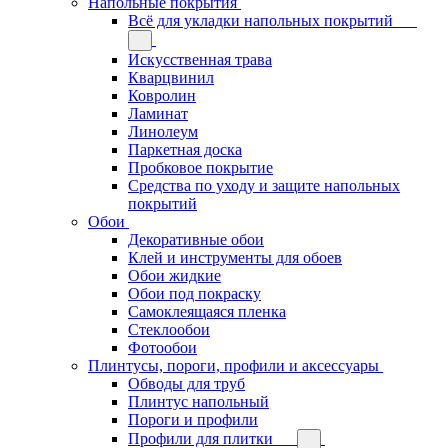
Напольные покрытия
Всё для укладки напольных покрытий
Искусственная трава
Кварцвинил
Ковролин
Ламинат
Линолеум
Паркетная доска
Пробковое покрытие
Средства по уходу и защите напольных
покрытий
Обои
Декоративные обои
Клей и инструменты для обоев
Обои жидкие
Обои под покраску
Самоклеящаяся пленка
Стеклообои
Фотообои
Плинтусы, пороги, профили и аксессуары
Обводы для труб
Плинтус напольный
Пороги и профили
Профили для плитки