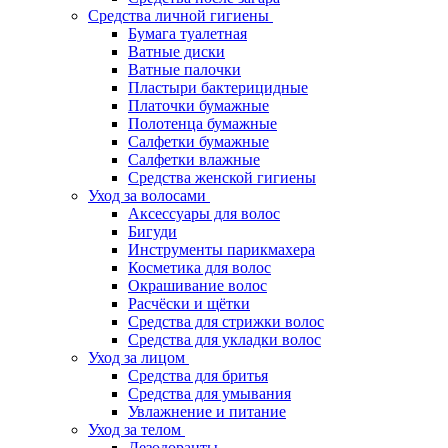
Средства личной гигиены
Бумага туалетная
Ватные диски
Ватные палочки
Пластыри бактерицидные
Платочки бумажные
Полотенца бумажные
Салфетки бумажные
Салфетки влажные
Средства женской гигиены
Уход за волосами
Аксессуары для волос
Бигуди
Инструменты парикмахера
Косметика для волос
Окрашивание волос
Расчёски и щётки
Средства для стрижки волос
Средства для укладки волос
Уход за лицом
Средства для бритья
Средства для умывания
Увлажнение и питание
Уход за телом
Дезодоранты