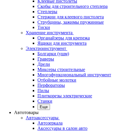
Клеевые пистолеты
Скобы для строительного степлера
Степлеры
Стержни для клеевого пистолета
Струбцины, зажимы пружинные
Тиски
Хранение инструмента
Органайзеры для крепежа
Ящики для инструмента
Электроинструмент
Болгарки (ушм)
Граверы
Дрели
Миксеры строительные
Многофункциональный инструмент
Отбойные молотки
Перфораторы
Пилы
Плиткорезы электрические
Станки
Еще
Автотовары
Автоаксессуары
Автозеркала
Аксессуары в салон авто