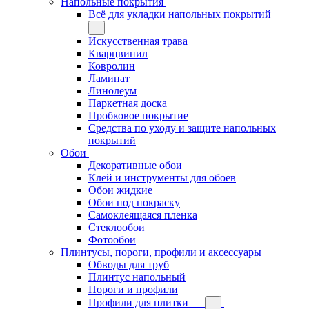
Напольные покрытия
Всё для укладки напольных покрытий
Искусственная трава
Кварцвинил
Ковролин
Ламинат
Линолеум
Паркетная доска
Пробковое покрытие
Средства по уходу и защите напольных
покрытий
Обои
Декоративные обои
Клей и инструменты для обоев
Обои жидкие
Обои под покраску
Самоклеящаяся пленка
Стеклообои
Фотообои
Плинтусы, пороги, профили и аксессуары
Обводы для труб
Плинтус напольный
Пороги и профили
Профили для плитки