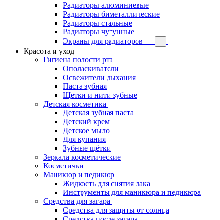
Радиаторы алюминиевые
Радиаторы биметаллические
Радиаторы стальные
Радиаторы чугунные
Экраны для радиаторов
Красота и уход
Гигиена полости рта
Ополаскиватели
Освежители дыхания
Паста зубная
Щетки и нити зубные
Детская косметика
Детская зубная паста
Детский крем
Детское мыло
Для купания
Зубные щётки
Зеркала косметические
Косметички
Маникюр и педикюр
Жидкость для снятия лака
Инструменты для маникюра и педикюра
Средства для загара
Средства для защиты от солнца
Средства после загара