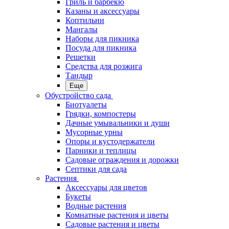
Гриль и барбекю
Казаны и аксессуары
Коптильни
Мангалы
Наборы для пикника
Посуда для пикника
Решетки
Средства для розжига
Тандыр
Еще
Обустройство сада
Биотуалеты
Грядки, компостеры
Дачные умывальники и души
Мусорные урны
Опоры и кустодержатели
Парники и теплицы
Садовые ограждения и дорожки
Септики для сада
Растения
Аксессуары для цветов
Букеты
Водные растения
Комнатные растения и цветы
Садовые растения и цветы