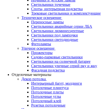
Ночники и детские лампы
Светильники точечные
Споты, интерьерная подсветка
Трековые светильники и комплектующие
Техническое освещение
Переносные лампы
Светильники аварийные серии ЛБА
Светильники люминесцентные
Светильники под лампочки
Светильники светодиодные
Фитолампы
Уличное освещение
Прожекторы
Садово-парковые светильники
Светильники на солнечной батарее
Светильники уличные серий рку и жку
Фасадная подсветка
Отделочные материалы
Декор потолка
Интерьерный багет, молдинги
Потолочные плинтуса
Потолочные плиты
Потолочные углы
Потолочный клей
Розетки потолочные