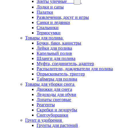
Зонты уличные
Лодки и сапы
Палатки
Развлечения, досуг и игры
Санки и ледянки
Спальники
Термосумки
Товары для полива
Бочки, баки, канистры
Лейки для полива
Капельный полив
Шланги для полива
Муфта, соединитель, адаптер
Распылители, дождеватели для полива
Опрыскиватель, триггер
Таймеры для полива
Товары для уборки снега
Движки для снега
Ледоходы для обуви
Лопаты снеговые
Реагенты
Скребки и ледорубы
Снегоуборщики
Грунт и удобрения
Грунты для растений