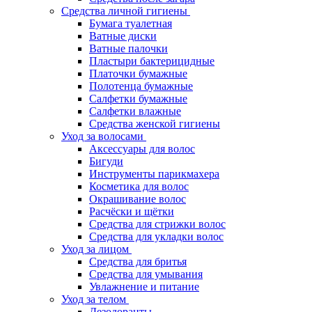
Средства личной гигиены
Бумага туалетная
Ватные диски
Ватные палочки
Пластыри бактерицидные
Платочки бумажные
Полотенца бумажные
Салфетки бумажные
Салфетки влажные
Средства женской гигиены
Уход за волосами
Аксессуары для волос
Бигуди
Инструменты парикмахера
Косметика для волос
Окрашивание волос
Расчёски и щётки
Средства для стрижки волос
Средства для укладки волос
Уход за лицом
Средства для бритья
Средства для умывания
Увлажнение и питание
Уход за телом
Дезодоранты