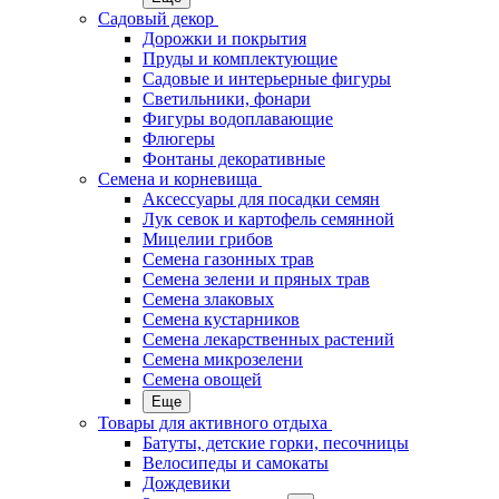
Садовый декор
Дорожки и покрытия
Пруды и комплектующие
Садовые и интерьерные фигуры
Светильники, фонари
Фигуры водоплавающие
Флюгеры
Фонтаны декоративные
Семена и корневища
Аксессуары для посадки семян
Лук севок и картофель семянной
Мицелии грибов
Семена газонных трав
Семена зелени и пряных трав
Семена злаковых
Семена кустарников
Семена лекарственных растений
Семена микрозелени
Семена овощей
Еще
Товары для активного отдыха
Батуты, детские горки, песочницы
Велосипеды и самокаты
Дождевики