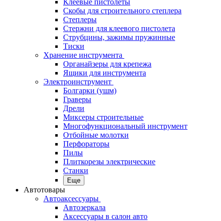
Клеевые пистолеты
Скобы для строительного степлера
Степлеры
Стержни для клеевого пистолета
Струбцины, зажимы пружинные
Тиски
Хранение инструмента
Органайзеры для крепежа
Ящики для инструмента
Электроинструмент
Болгарки (ушм)
Граверы
Дрели
Миксеры строительные
Многофункциональный инструмент
Отбойные молотки
Перфораторы
Пилы
Плиткорезы электрические
Станки
Еще
Автотовары
Автоаксессуары
Автозеркала
Аксессуары в салон авто