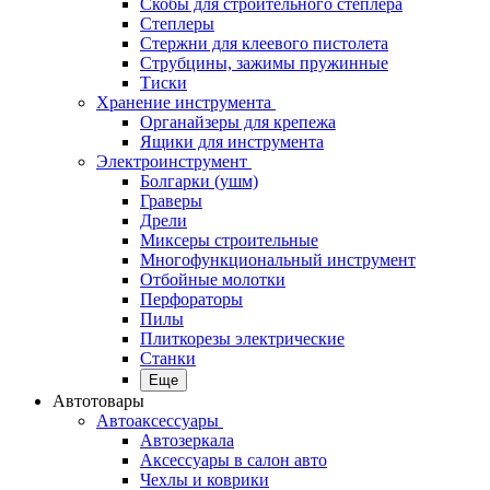
Скобы для строительного степлера
Степлеры
Стержни для клеевого пистолета
Струбцины, зажимы пружинные
Тиски
Хранение инструмента
Органайзеры для крепежа
Ящики для инструмента
Электроинструмент
Болгарки (ушм)
Граверы
Дрели
Миксеры строительные
Многофункциональный инструмент
Отбойные молотки
Перфораторы
Пилы
Плиткорезы электрические
Станки
Еще
Автотовары
Автоаксессуары
Автозеркала
Аксессуары в салон авто
Чехлы и коврики