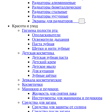
Радиаторы алюминиевые
Радиаторы биметаллические
Радиаторы стальные
Радиаторы чугунные
Экраны для радиаторов
Красота и уход
Гигиена полости рта
Ополаскиватели
Освежители дыхания
Паста зубная
Щетки и нити зубные
Детская косметика
Детская зубная паста
Детский крем
Детское мыло
Для купания
Зубные щётки
Зеркала косметические
Косметички
Маникюр и педикюр
Жидкость для снятия лака
Инструменты для маникюра и педикюра
Средства для загара
Средства для защиты от солнца
Средства после загара