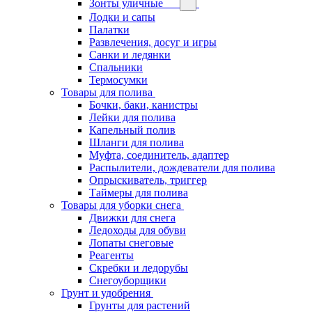
Зонты уличные
Лодки и сапы
Палатки
Развлечения, досуг и игры
Санки и ледянки
Спальники
Термосумки
Товары для полива
Бочки, баки, канистры
Лейки для полива
Капельный полив
Шланги для полива
Муфта, соединитель, адаптер
Распылители, дождеватели для полива
Опрыскиватель, триггер
Таймеры для полива
Товары для уборки снега
Движки для снега
Ледоходы для обуви
Лопаты снеговые
Реагенты
Скребки и ледорубы
Снегоуборщики
Грунт и удобрения
Грунты для растений