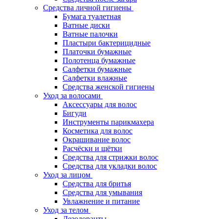
Средства личной гигиены
Бумага туалетная
Ватные диски
Ватные палочки
Пластыри бактерицидные
Платочки бумажные
Полотенца бумажные
Салфетки бумажные
Салфетки влажные
Средства женской гигиены
Уход за волосами
Аксессуары для волос
Бигуди
Инструменты парикмахера
Косметика для волос
Окрашивание волос
Расчёски и щётки
Средства для стрижки волос
Средства для укладки волос
Уход за лицом
Средства для бритья
Средства для умывания
Увлажнение и питание
Уход за телом
Дезодоранты