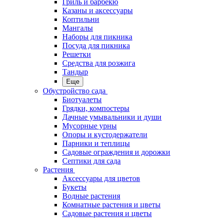
Гриль и барбекю
Казаны и аксессуары
Коптильни
Мангалы
Наборы для пикника
Посуда для пикника
Решетки
Средства для розжига
Тандыр
Еще
Обустройство сада
Биотуалеты
Грядки, компостеры
Дачные умывальники и души
Мусорные урны
Опоры и кустодержатели
Парники и теплицы
Садовые ограждения и дорожки
Септики для сада
Растения
Аксессуары для цветов
Букеты
Водные растения
Комнатные растения и цветы
Садовые растения и цветы