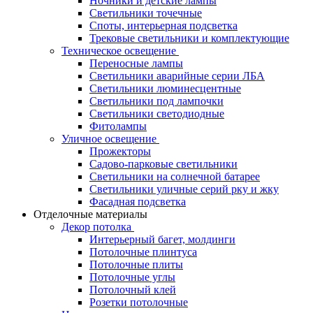
Ночники и детские лампы
Светильники точечные
Споты, интерьерная подсветка
Трековые светильники и комплектующие
Техническое освещение
Переносные лампы
Светильники аварийные серии ЛБА
Светильники люминесцентные
Светильники под лампочки
Светильники светодиодные
Фитолампы
Уличное освещение
Прожекторы
Садово-парковые светильники
Светильники на солнечной батарее
Светильники уличные серий рку и жку
Фасадная подсветка
Отделочные материалы
Декор потолка
Интерьерный багет, молдинги
Потолочные плинтуса
Потолочные плиты
Потолочные углы
Потолочный клей
Розетки потолочные