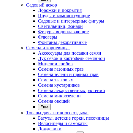
Садовый декор
Дорожки и покрытия
Пруды и комплектующие
Садовые и интерьерные фигуры
Светильники, фонари
Фигуры водоплавающие
Флюгеры
Фонтаны декоративные
Семена и корневища
Аксессуары для посадки семян
Лук севок и картофель семянной
Мицелии грибов
Семена газонных трав
Семена зелени и пряных трав
Семена злаковых
Семена кустарников
Семена лекарственных растений
Семена микрозелени
Семена овощей
Еще
Товары для активного отдыха
Батуты, детские горки, песочницы
Велосипеды и самокаты
Дождевики