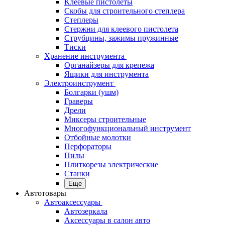
Клеевые пистолеты
Скобы для строительного степлера
Степлеры
Стержни для клеевого пистолета
Струбцины, зажимы пружинные
Тиски
Хранение инструмента
Органайзеры для крепежа
Ящики для инструмента
Электроинструмент
Болгарки (ушм)
Граверы
Дрели
Миксеры строительные
Многофункциональный инструмент
Отбойные молотки
Перфораторы
Пилы
Плиткорезы электрические
Станки
Еще
Автотовары
Автоаксессуары
Автозеркала
Аксессуары в салон авто