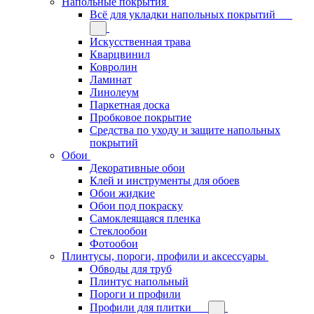
Напольные покрытия
Всё для укладки напольных покрытий
Искусственная трава
Кварцвинил
Ковролин
Ламинат
Линолеум
Паркетная доска
Пробковое покрытие
Средства по уходу и защите напольных
покрытий
Обои
Декоративные обои
Клей и инструменты для обоев
Обои жидкие
Обои под покраску
Самоклеящаяся пленка
Стеклообои
Фотообои
Плинтусы, пороги, профили и аксессуары
Обводы для труб
Плинтус напольный
Пороги и профили
Профили для плитки