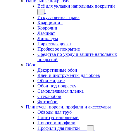
Напольные покрытия
Всё для укладки напольных покрытий
Искусственная трава
Кварцвинил
Ковролин
Ламинат
Линолеум
Паркетная доска
Пробковое покрытие
Средства по уходу и защите напольных
покрытий
Обои
Декоративные обои
Клей и инструменты для обоев
Обои жидкие
Обои под покраску
Самоклеящаяся пленка
Стеклообои
Фотообои
Плинтусы, пороги, профили и аксессуары
Обводы для труб
Плинтус напольный
Пороги и профили
Профили для плитки