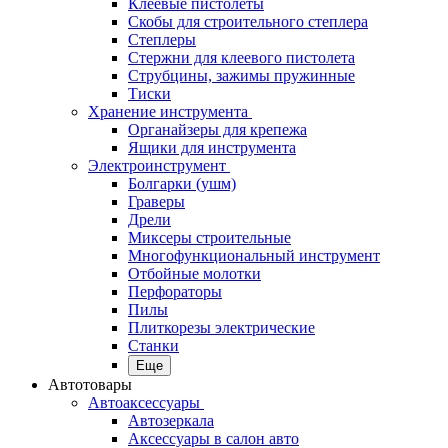
Клеевые пистолеты
Скобы для строительного степлера
Степлеры
Стержни для клеевого пистолета
Струбцины, зажимы пружинные
Тиски
Хранение инструмента
Органайзеры для крепежа
Ящики для инструмента
Электроинструмент
Болгарки (ушм)
Граверы
Дрели
Миксеры строительные
Многофункциональный инструмент
Отбойные молотки
Перфораторы
Пилы
Плиткорезы электрические
Станки
Еще
Автотовары
Автоаксессуары
Автозеркала
Аксессуары в салон авто