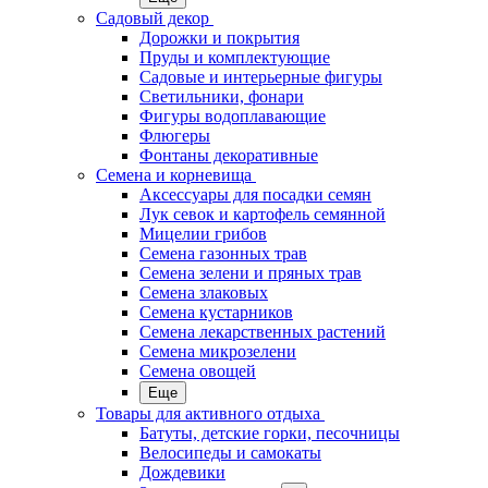
Садовый декор
Дорожки и покрытия
Пруды и комплектующие
Садовые и интерьерные фигуры
Светильники, фонари
Фигуры водоплавающие
Флюгеры
Фонтаны декоративные
Семена и корневища
Аксессуары для посадки семян
Лук севок и картофель семянной
Мицелии грибов
Семена газонных трав
Семена зелени и пряных трав
Семена злаковых
Семена кустарников
Семена лекарственных растений
Семена микрозелени
Семена овощей
Еще
Товары для активного отдыха
Батуты, детские горки, песочницы
Велосипеды и самокаты
Дождевики