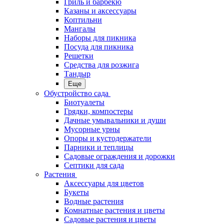
Гриль и барбекю
Казаны и аксессуары
Коптильни
Мангалы
Наборы для пикника
Посуда для пикника
Решетки
Средства для розжига
Тандыр
Еще
Обустройство сада
Биотуалеты
Грядки, компостеры
Дачные умывальники и души
Мусорные урны
Опоры и кустодержатели
Парники и теплицы
Садовые ограждения и дорожки
Септики для сада
Растения
Аксессуары для цветов
Букеты
Водные растения
Комнатные растения и цветы
Садовые растения и цветы