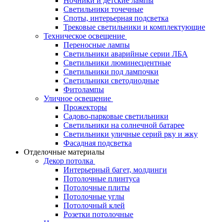
Ночники и детские лампы
Светильники точечные
Споты, интерьерная подсветка
Трековые светильники и комплектующие
Техническое освещение
Переносные лампы
Светильники аварийные серии ЛБА
Светильники люминесцентные
Светильники под лампочки
Светильники светодиодные
Фитолампы
Уличное освещение
Прожекторы
Садово-парковые светильники
Светильники на солнечной батарее
Светильники уличные серий рку и жку
Фасадная подсветка
Отделочные материалы
Декор потолка
Интерьерный багет, молдинги
Потолочные плинтуса
Потолочные плиты
Потолочные углы
Потолочный клей
Розетки потолочные