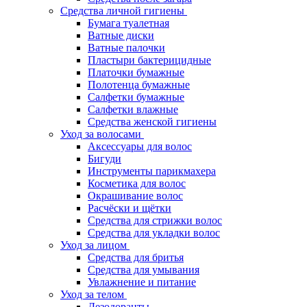
Средства личной гигиены
Бумага туалетная
Ватные диски
Ватные палочки
Пластыри бактерицидные
Платочки бумажные
Полотенца бумажные
Салфетки бумажные
Салфетки влажные
Средства женской гигиены
Уход за волосами
Аксессуары для волос
Бигуди
Инструменты парикмахера
Косметика для волос
Окрашивание волос
Расчёски и щётки
Средства для стрижки волос
Средства для укладки волос
Уход за лицом
Средства для бритья
Средства для умывания
Увлажнение и питание
Уход за телом
Дезодоранты