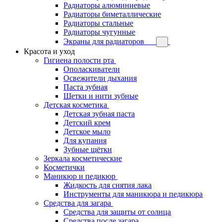
Радиаторы алюминиевые
Радиаторы биметаллические
Радиаторы стальные
Радиаторы чугунные
Экраны для радиаторов
Красота и уход
Гигиена полости рта
Ополаскиватели
Освежители дыхания
Паста зубная
Щетки и нити зубные
Детская косметика
Детская зубная паста
Детский крем
Детское мыло
Для купания
Зубные щётки
Зеркала косметические
Косметички
Маникюр и педикюр
Жидкость для снятия лака
Инструменты для маникюра и педикюра
Средства для загара
Средства для защиты от солнца
Средства после загара