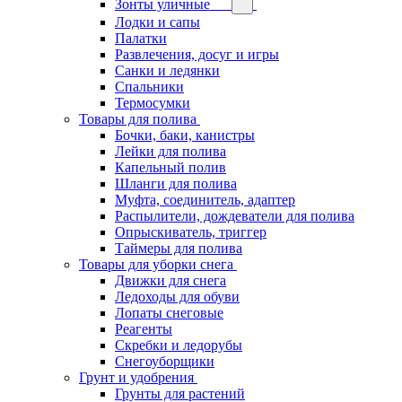
Зонты уличные
Лодки и сапы
Палатки
Развлечения, досуг и игры
Санки и ледянки
Спальники
Термосумки
Товары для полива
Бочки, баки, канистры
Лейки для полива
Капельный полив
Шланги для полива
Муфта, соединитель, адаптер
Распылители, дождеватели для полива
Опрыскиватель, триггер
Таймеры для полива
Товары для уборки снега
Движки для снега
Ледоходы для обуви
Лопаты снеговые
Реагенты
Скребки и ледорубы
Снегоуборщики
Грунт и удобрения
Грунты для растений